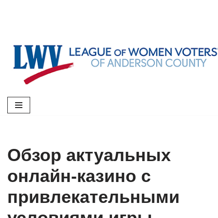
Skip
to
content
Обзор актуальных
онлайн-казино с
привлекательными
условиями игры