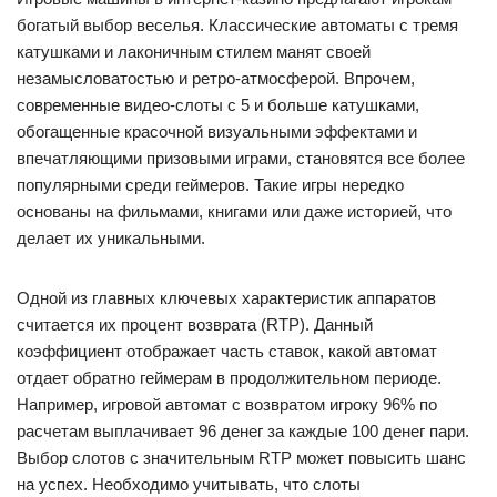
богатый выбор веселья. Классические автоматы с тремя
катушками и лаконичным стилем манят своей
незамысловатостью и ретро-атмосферой. Впрочем,
современные видео-слоты с 5 и больше катушками,
обогащенные красочной визуальными эффектами и
впечатляющими призовыми играми, становятся все более
популярными среди геймеров. Такие игры нередко
основаны на фильмами, книгами или даже историей, что
делает их уникальными.
Одной из главных ключевых характеристик аппаратов
считается их процент возврата (RTP). Данный
коэффициент отображает часть ставок, какой автомат
отдает обратно геймерам в продолжительном периоде.
Например, игровой автомат с возвратом игроку 96% по
расчетам выплачивает 96 денег за каждые 100 денег пари.
Выбор слотов с значительным RTP может повысить шанс
на успех. Необходимо учитывать, что слоты