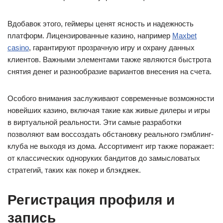
Вдобавок этого, геймеры ценят ясность и надежность
платформ. Лицензированные казино, например
Maxbet
casino
, гарантируют прозрачную игру и охрану данных
клиентов. Важными элементами также являются быстрота
снятия денег и разнообразие вариантов внесения на счета.
Особого внимания заслуживают современные возможности
новейших казино, включая такие как живые дилеры и игры
в виртуальной реальности. Эти самые разработки
позволяют вам воссоздать обстановку реального гэмблинг-
клуба не выходя из дома. Ассортимент игр также поражает:
от классических одноруких бандитов до замысловатых
стратегий, таких как покер и блэкджек.
Регистрация профиля и
запись