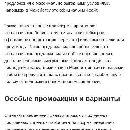
предложения с максимально выгодными условиями,
например, в Максбетслотс официальный сайт.
Также, определенные платформы предлагают
эксклюзивные бонусы для начинающих геймеров,
оформивших регистрацию через аффилиатные ссылки или
промокоды. Такие предложения способны включать
эксклюзивные предложения и особые соревнования с
дополнительными выигрышами. Следует следить за
последними вариантами казино Максбет онлайн и акциями,
чтобы не пропустить шанс воспользоваться наибольшую
пользу от подписки в новом игорном заведении.
Особые промоакции и варианты
С целью привлечения свежих игроков и сохранения
постоянных клиентов, гэмблинг-платформы энергично
применяют различные эксклюзивные предложения и