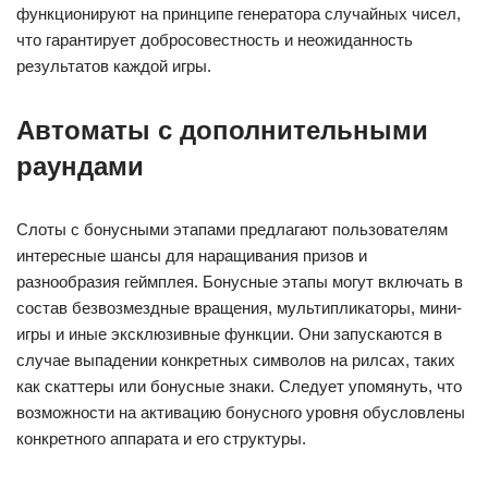
функционируют на принципе генератора случайных чисел,
что гарантирует добросовестность и неожиданность
результатов каждой игры.
Автоматы с дополнительными
раундами
Слоты с бонусными этапами предлагают пользователям
интересные шансы для наращивания призов и
разнообразия геймплея. Бонусные этапы могут включать в
состав безвозмездные вращения, мультипликаторы, мини-
игры и иные эксклюзивные функции. Они запускаются в
случае выпадении конкретных символов на рилсах, таких
как скаттеры или бонусные знаки. Следует упомянуть, что
возможности на активацию бонусного уровня обусловлены
конкретного аппарата и его структуры.