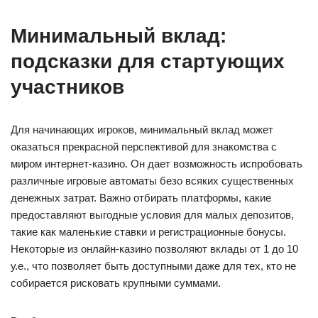
Минимальный вклад:
подсказки для стартующих
участников
Для начинающих игроков, минимальный вклад может
оказаться прекрасной перспективой для знакомства с
миром интернет-казино. Он дает возможность испробовать
различные игровые автоматы безо всяких существенных
денежных затрат. Важно отбирать платформы, какие
предоставляют выгодные условия для малых депозитов,
такие как маленькие ставки и регистрационные бонусы.
Некоторые из онлайн-казино позволяют вклады от 1 до 10
у.е., что позволяет быть доступными даже для тех, кто не
собирается рисковать крупными суммами.