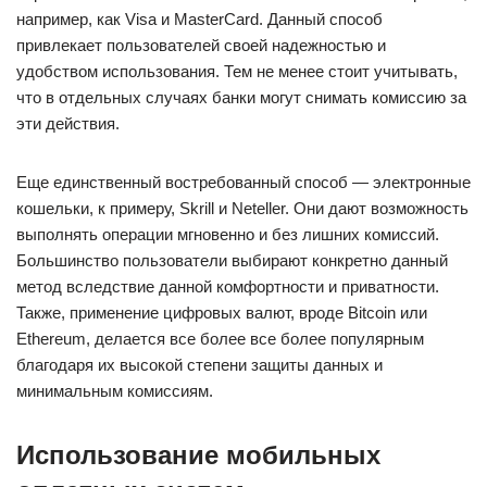
например, как Visa и MasterCard. Данный способ
привлекает пользователей своей надежностью и
удобством использования. Тем не менее стоит учитывать,
что в отдельных случаях банки могут снимать комиссию за
эти действия.
Еще единственный востребованный способ — электронные
кошельки, к примеру, Skrill и Neteller. Они дают возможность
выполнять операции мгновенно и без лишних комиссий.
Большинство пользователи выбирают конкретно данный
метод вследствие данной комфортности и приватности.
Также, применение цифровых валют, вроде Bitcoin или
Ethereum, делается все более все более популярным
благодаря их высокой степени защиты данных и
минимальным комиссиям.
Использование мобильных