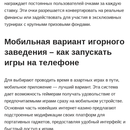
награждает постоянных пользователей очками за каждую
ставку. Эти очки разрешается конвертировать на реальные
финансы или задействовать для участия в эксклюзивных
турнирах с крупными призовыми фондами.
Мобильная вариант игорного
заведения – как запускать
игры на телефоне
Для выбирают проводить время в азартных играх в пути,
мобильное приложение — лучший вариант. Эта система
дает возможность геймерам получать удовольствие от
предпочитаемыми играми сразу на мобильном устройстве.
Основная часть новейших интернет-казино предлагают
подстроенные модификации своих платформ для
портативных гаджетов, предоставляя удобный интерфейс и
быстрый доступ к играм.