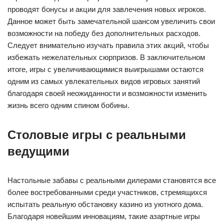
проводят бонусы и акции для завлечения новых игроков.
Данное может быть замечательной шансом увеличить свои
возможности на победу без дополнительных расходов.
Следует внимательно изучать правила этих акций, чтобы
избежать нежелательных сюрпризов. В заключительном
итоге, игры с увеличивающимися выигрышами остаются
одним из самых увлекательных видов игровых занятий
благодаря своей неожиданности и возможности изменить
жизнь всего одним спином бобины.
Столовые игры с реальными
ведущими
Настольные забавы с реальными дилерами становятся все
более востребованными среди участников, стремящихся
испытать реальную обстановку казино из уютного дома.
Благодаря новейшим инновациям, такие азартные игры