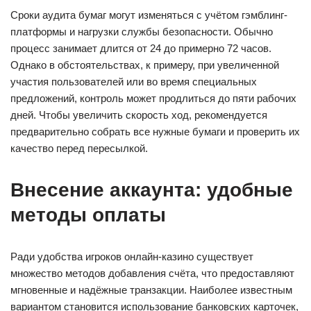
Сроки аудита бумаг могут изменяться с учётом гэмблинг-
платформы и нагрузки службы безопасности. Обычно
процесс занимает длится от 24 до примерно 72 часов.
Однако в обстоятельствах, к примеру, при увеличенной
участия пользователей или во время специальных
предложений, контроль может продлиться до пяти рабочих
дней. Чтобы увеличить скорость ход, рекомендуется
предварительно собрать все нужные бумаги и проверить их
качество перед пересылкой.
Внесение аккаунта: удобные
методы оплаты
Ради удобства игроков онлайн-казино существует
множество методов добавления счёта, что предоставляют
мгновенные и надёжные транзакции. Наиболее известным
вариантом становится использование банковских карточек,