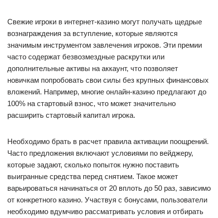
Свежие игроки в интернет-казино могут получать щедрые
вознаграждения за вступление, которые являются
значимым инструментом завлечения игроков. Эти премии
часто содержат безвозмездные раскрутки или
дополнительные активы на аккаунт, что позволяет
новичкам попробовать свои силы без крупных финансовых
вложений. Например, многие онлайн-казино предлагают до
100% на стартовый взнос, что может значительно
расширить стартовый капитал игрока.
Необходимо брать в расчет правила активации поощрений.
Часто предложения включают условиями по вейджеру,
которые задают, сколько попыток нужно поставить
выигранные средства перед снятием. Такое может
варьироваться начинаться от 20 вплоть до 50 раз, зависимо
от конкретного казино. Участвуя с бонусами, пользователи
необходимо вдумчиво рассматривать условия и отбирать