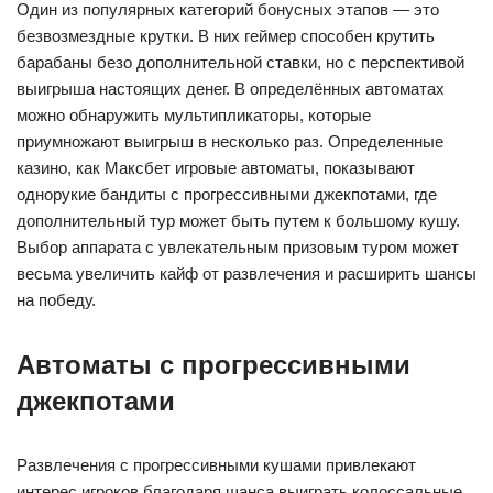
Один из популярных категорий бонусных этапов — это
безвозмездные крутки. В них геймер способен крутить
барабаны безо дополнительной ставки, но с перспективой
выигрыша настоящих денег. В определённых автоматах
можно обнаружить мультипликаторы, которые
приумножают выигрыш в несколько раз. Определенные
казино, как Максбет игровые автоматы, показывают
однорукие бандиты с прогрессивными джекпотами, где
дополнительный тур может быть путем к большому кушу.
Выбор аппарата с увлекательным призовым туром может
весьма увеличить кайф от развлечения и расширить шансы
на победу.
Автоматы с прогрессивными
джекпотами
Развлечения с прогрессивными кушами привлекают
интерес игроков благодаря шанса выиграть колоссальные