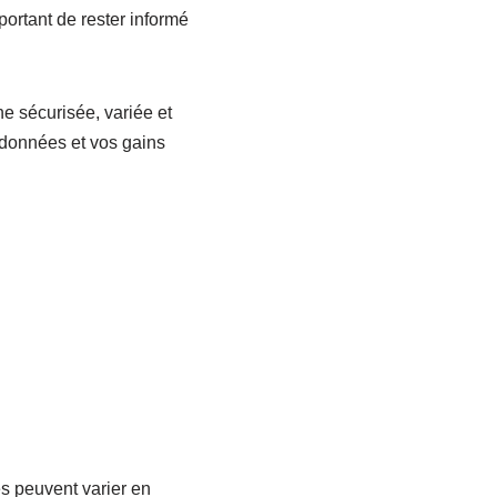
portant de rester informé
e sécurisée, variée et
 données et vos gains
es peuvent varier en