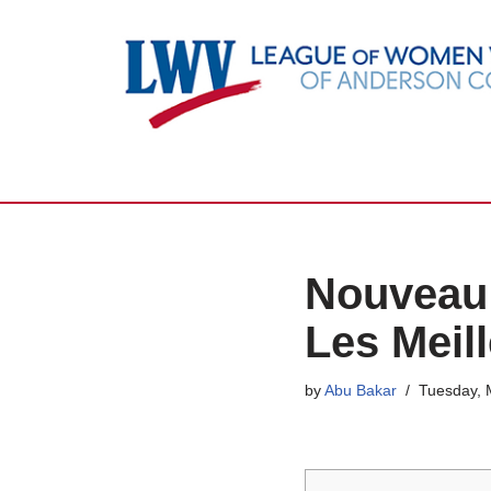
Skip
to
content
Nouveau 
Les Meil
by
Abu Bakar
Tuesday, 