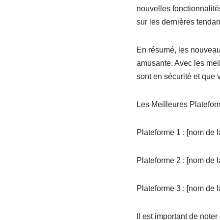
nouvelles fonctionnalité
sur les dernières tendan
En résumé, les nouveaux 
amusante. Avec les meil
sont en sécurité et que
Les Meilleures Platefor
Plateforme 1 : [nom de l
Plateforme 2 : [nom de l
Plateforme 3 : [nom de l
Il est important de note