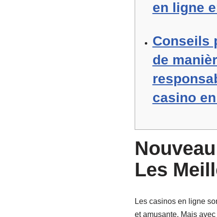
en ligne 
Conseils 
de maniè
responsa
casino en
Nouveau 
Les Meil
Les casinos en ligne so
et amusante. Mais avec ta