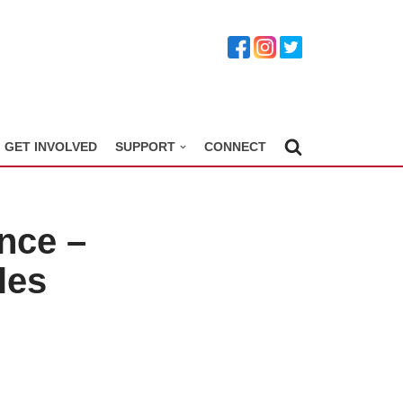
GET INVOLVED
SUPPORT
CONNECT
nce –
les