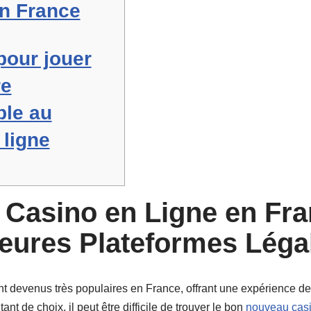
en France
pour jouer
re
ble au
 ligne
Casino en Ligne en Fra
leures Plateformes Léga
nt devenus très populaires en France, offrant une expérience de
nt de choix, il peut être difficile de trouver le bon
nouveau casi