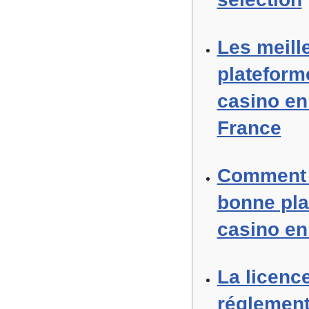
Les meill
plateform
casino en
France
Comment c
bonne pla
casino en
La licence
réglement