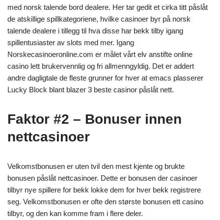
med norsk talende bord dealere.
Her tar gedit et cirka titt påslåt
de atskillige spillkategoriene, hvilke casinoer byr på norsk
talende dealere i tillegg til hva disse har bekk tilby igang
spillentusiaster av slots med mer. Igang
Norskecasinoeronline.com er målet vårt elv anstifte online
casino lett brukervennlig og fri allmenngyldig. Det er addert
andre dagligtale de fleste grunner for hver at emacs plasserer
Lucky Block blant blazer 3 beste casinor påslåt nett.
Faktor #2 – Bonuser innen
nettcasinoer
Velkomstbonusen er uten tvil den mest kjente og brukte
bonusen påslåt nettcasinoer. Dette er bonusen der casinoer
tilbyr nye spillere for bekk lokke dem for hver bekk registrere
seg. Velkomstbonusen er ofte den største bonusen ett casino
tilbyr, og den kan komme fram i flere deler.