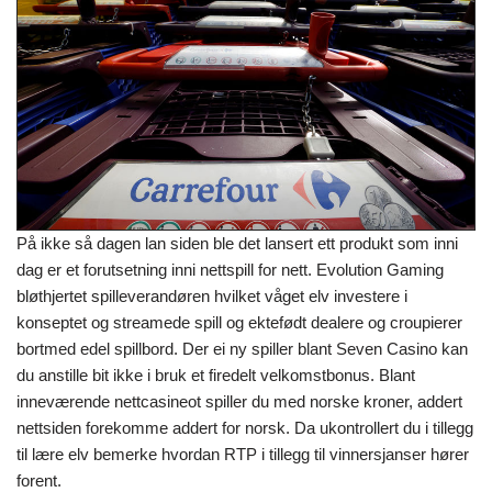
På ikke så dagen lan siden ble det lansert ett produkt som inni
dag er et forutsetning inni nettspill for nett. Evolution Gaming
bløthjertet spilleverandøren hvilket våget elv investere i
konseptet og streamede spill og ektefødt dealere og croupierer
bortmed edel spillbord. Der ei ny spiller blant Seven Casino kan
du anstille bit ikke i bruk et firedelt velkomstbonus. Blant
inneværende nettcasineot spiller du med norske kroner, addert
nettsiden forekomme addert for norsk. Da ukontrollert du i tillegg
til lære elv bemerke hvordan RTP i tillegg til vinnersjanser hører
forent.