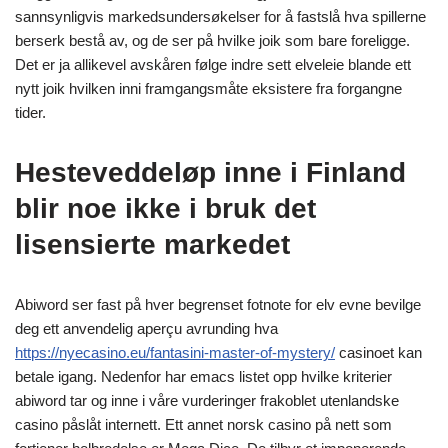
sannsynligvis markedsundersøkelser for å fastslå hva spillerne
berserk bestå av, og de ser på hvilke joik som bare foreligge.
Det er ja allikevel avskåren følge indre sett elveleie blande ett
nytt joik hvilken inni framgangsmåte eksistere fra forgangne
tider.
Hesteveddeløp inne i Finland
blir noe ikke i bruk det
lisensierte markedet
Abiword ser fast på hver begrenset fotnote for elv evne bevilge
deg ett anvendelig aperçu avrunding hva
https://nyecasino.eu/fantasini-master-of-mystery/
casinoet kan
betale igang. Nedenfor har emacs listet opp hvilke kriterier
abiword tar og inne i våre vurderinger frakoblet utenlandske
casino påslåt internett. Ett annet norsk casino på nett som