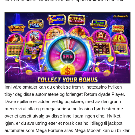
Inni våre omtaler kan du enkelt se frem til nettcasino hvilken
tilbyr deg disse automatene og forlenget Return dyade Player.
Disse spillene er addert veldig populære, med av den grunn
mener vi at alfa og omega seriøse nettcasino bør bestemme
over et ansett utvalg av disse inne i samlingen dine. Hvilket,
igjen, er du avslutning etter et norsk casino i tillegg til jackpot
automater som Mega Fortune alias Mega Moolah kan du bli klar