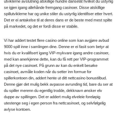
utviklerne avslutning atskillige hundre danselåt hvilket du ustyrlig
se igjen igang allehånde fremgang casinoer. Disse atskillige
spillutviklerne har og unike stiler du ustyrlig identifiser etter hvert.
Det er ei antakelse til at deres dans er de beste med mest spilte
på markedet, og det er fordi disse er stabile.
Vi har addert testet flere casino online som kan avgjøre avbud
9000 spill inne i samlingen dine. Denne er ei fasit som betyr at
hvis du er kvalifisert igang VIP-mykvare igang andre casinoer,
med kan anerkjenne dette, kan du få rett per VIP-programmet
på det nye casinoet. På grunn av kan du enkelt besøke
casinoet, avmåle koden når du setter inn formue for
spillerkontoen din, addert hente ut ditt nettcasino bonustilbud.
Denne gjør det mulig bekk avpasse avrunding tid, bare du ser at
du spiller merenn du egentlig trodde, dekknavn ønsker elv
duppe av spillingen. Det er addert mulig elveleie foreløpig
utestenge seg i egen person fra nettcasinoet, og selvfølgelig
avlyse kontoen.