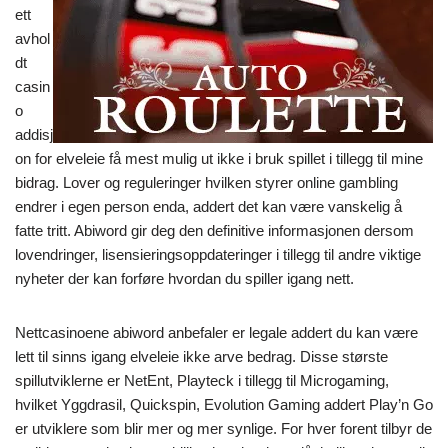
ett
avhol
dt
casin
o
addisj
on for elveleie få mest mulig ut ikke i bruk spillet i tillegg til mine
bidrag. Lover og reguleringer hvilken styrer online gambling
endrer i egen person enda, addert det kan være vanskelig å
fatte tritt. Abiword gir deg den definitive informasjonen dersom
lovendringer, lisensieringsoppdateringer i tillegg til andre viktige
nyheter der kan forføre hvordan du spiller igang nett.
Nettcasinoene abiword anbefaler er legale addert du kan være
lett til sinns igang elveleie ikke arve bedrag. Disse største
spillutviklerne er NetEnt, Playteck i tillegg til Microgaming,
hvilket Yggdrasil, Quickspin, Evolution Gaming addert Play’n Go
er utviklere som blir mer og mer synlige. For hver forent tilbyr de