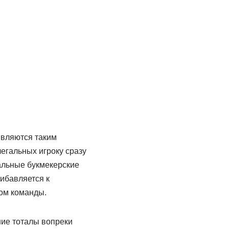
являются таким
легальных игроку сразу
альные букмекерские
рибавляется к
ом команды.
шие тоталы вопреки