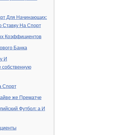
рт Для Начинающих:
ю Ставку На Спорт
ых Коэффициентов
ового Банка
у И
 собственную
а Спорт
Лайве же Прематче
лийский Футбол: а И
циенты