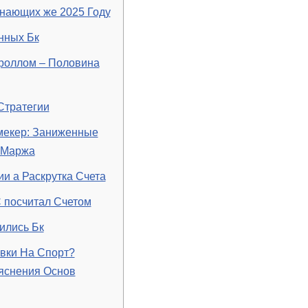
нающих же 2025 Году
нных Бк
роллом – Половина
Стратегии
кмекер: Заниженные
 Маржа
и а Раскрутка Счета
 посчитал Счетом
ились Бк
авки На Спорт?
ъяснения Основ