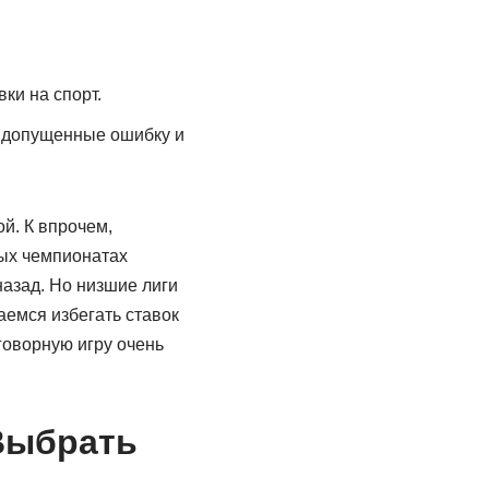
ки на спорт.
е допущенные ошибку и
й. К впрочем,
ых чемпионатах
назад. Но низшие лиги
аемся избегать ставок
говорную игру очень
Выбрать