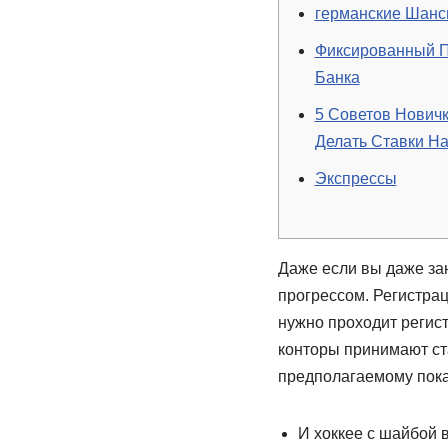
германские Шан
Фиксированный П
Банка
5 Советов Новичк
Делать Ставки Н
Экспрессы
Даже если вы даже зан
прогрессом. Регистрац
нужно проходит регис
конторы принимают ста
предполагаемому пока
И хоккее с шайбой 