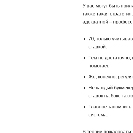
У вас могут быть прил
также такая стратегия
адекватной – професси
70, только учитыва
ставкой.
Тем не достаточно, 
помогает.
Же, конечно, регуля
Не каждый букмеке
ставок на бокс так
Главное запомнить, 
система.
В теории пожаловатьс