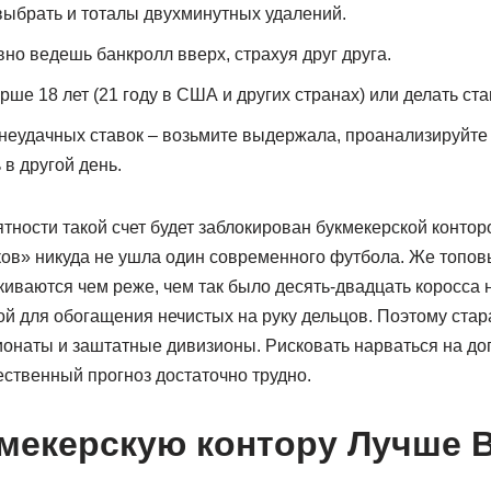
выбрать и тоталы двухминутных удалений.
вно ведешь банкролл вверх, страхуя друг друга.
ше 18 лет (21 году в США и других странах) или делать став
неудачных ставок – возьмите выдержала, проанализируйт
в другой день.
ности такой счет будет заблокирован букмекерской конторо
ов» никуда не ушла один современного футбола. Же топов
иваются чем реже, чем так было десять-двадцать коросса 
й для обогащения нечистых на руку дельцов. Поэтому стар
онаты и заштатные дивизионы. Рисковать нарваться на до
чественный прогноз достаточно трудно.
мекерскую контору Лучше 