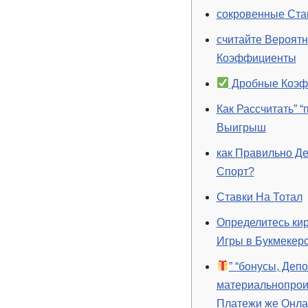
сокровенные Ста
считайте Вероятн
Коэффициенты
Дробные Коэф
Как Рассчитать” 
Выигрыш
как Правильно Де
Спорт?
Ставки На Тотал
Определитесь ки
Игры в Букмекерс
” “бонусы, Деп
материальнопрои
Платежи же Онла