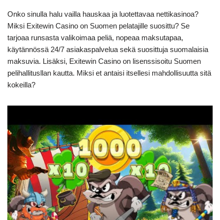
Onko sinulla halu vailla hauskaa ja luotettavaa nettikasinoa?
Miksi Exitewin Casino on Suomen pelatajille suosittu? Se
tarjoaa runsasta valikoimaa peliä, nopeaa maksutapaa,
käytännössä 24/7 asiakaspalvelua sekä suosittuja suomalaisia
maksuvia. Lisäksi, Exitewin Casino on lisenssisoitu Suomen
pelihallitusllan kautta. Miksi et antaisi itsellesi mahdollisuutta sitä
kokeilla?