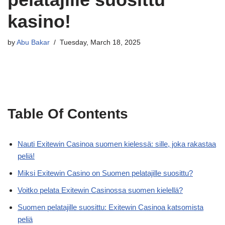
kasino!
by
Abu Bakar
Tuesday, March 18, 2025
Table Of Contents
Nauti Exitewin Casinoa suomen kielessä: sille, joka rakastaa
peliä!
Miksi Exitewin Casino on Suomen pelatajille suosittu?
Voitko pelata Exitewin Casinossa suomen kielellä?
Suomen pelatajille suosittu: Exitewin Casinoa katsomista
peliä