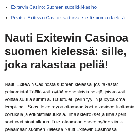
Exitewin Casino: Suomen suosikki-kasino
Pelatse Exitewin Casinossa turvallisesti suomen kielellä
Nauti Exitewin Casinoa
suomen kielessä: sille,
joka rakastaa peliä!
Nauti Exitewin Casinosta suomen kielessä, jos rakastat
pelaamista! Täällä voit löytää monenlaisia pelejä, joissa voit
voittaa suuria summia. Tutustu eri peliin tyyliin ja löydä oma
lempi- peli! Suosittelen myös ottamaan koetta kasinon tuottamia
bonuksia ja erikoistilaisuuksia. Ilmaiskierrokset ja ilmaispelit
saattavat sinut alkuun. Tule lataamaan onnen pyörteisiin ja
pelaamaan suomen kielessä Nauti Exitewin Casinossa!