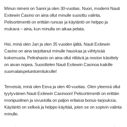
Minun nimeni on Sanni ja olen 30-vuotias. Nuori, moderni Nauti
Exitewin Casino on aina ollut minulle suosittu valinta.
Pelisortimentti on erittäin runsas ja käytäntö on helppo ja
mukava – aina, kun minulla on aikaa pelata.
Hei, minä olen Jari ja olen 35 vuoden ijältä. Nauti Exitewin
Casino on aina tarjottanut minulle hauskaa ja viihtyisää
kokemusta. Pelirahasto on aina ollut riittävä ja noston käsittely
on aivan nopea. Suosittelen Nauti Exitewin Casinoa kaikille
suomalaispeluintoimituksille!
Terveisiä, minä olen Eeva ja olen 40-vuotias. Olen yleensä ollut
tyytyväinen Nauti Exitewin Casinoon! Pelisortimentti on erittäin
monipuolinen ja sivustolla on paljon erilaisia bonus-tarjouksia.
Käytäntö on selkeä ja helppo käyttää, joten se on sopivin valinta
minulle.