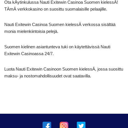
Ota kÄytinkulussa Nauti Exitewin Casinoa Suomen kielessÄ!
TÄmÄ verkkokasino on suosittu suomalaisille pelaajille.
Nauti Exitewin Casinoa Suomen kielessÄ verkossa sisältää
monia mielenkiintoisia pelejä.
Suomen kielinen asiantunteva tuki on käytettävissä Nauti
Exitewin Casinoassa 24/7.
Luota Nauti Exitewin Casinoon Suomen kielessÄ, jossa suosittu
maksu- ja nostomahdollisuudet ovat saatavilla.