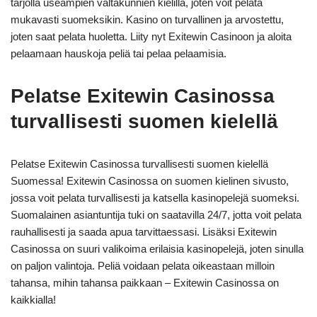
tarjolla useampien valtakunnien kielillä, joten voit pelata
mukavasti suomeksikin. Kasino on turvallinen ja arvostettu,
joten saat pelata huoletta. Liity nyt Exitewin Casinoon ja aloita
pelaamaan hauskoja peliä tai pelaa pelaamisia.
Pelatse Exitewin Casinossa
turvallisesti suomen kielellä
Pelatse Exitewin Casinossa turvallisesti suomen kielellä
Suomessa! Exitewin Casinossa on suomen kielinen sivusto,
jossa voit pelata turvallisesti ja katsella kasinopelejä suomeksi.
Suomalainen asiantuntija tuki on saatavilla 24/7, jotta voit pelata
rauhallisesti ja saada apua tarvittaessasi. Lisäksi Exitewin
Casinossa on suuri valikoima erilaisia kasinopelejä, joten sinulla
on paljon valintoja. Peliä voidaan pelata oikeastaan milloin
tahansa, mihin tahansa paikkaan – Exitewin Casinossa on
kaikkialla!