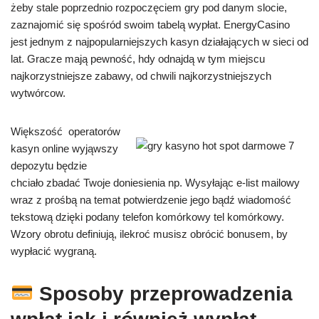
żeby stale poprzednio rozpoczęciem gry pod danym slocie,
zaznajomić się spośród swoim tabelą wypłat. EnergyCasino
jest jednym z najpopularniejszych kasyn działających w sieci od
lat. Gracze mają pewność, hdy odnajdą w tym miejscu
najkorzystniejsze zabawy, od chwili najkorzystniejszych
wytwórcow.
Większość operatorów
kasyn online wyjąwszy
depozytu będzie
chciało zbadać Twoje doniesienia np. Wysyłając e-list mailowy
wraz z prośbą na temat potwierdzenie jego bądź wiadomość
tekstową dzięki podany telefon komórkowy tel komórkowy.
Wzory obrotu definiują, ilekroć musisz obrócić bonusem, by
wypłacić wygraną.
Sposoby przeprowadzenia