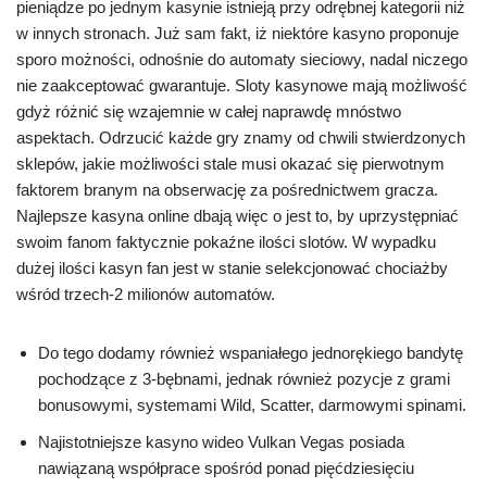
pieniądze po jednym kasynie istnieją przy odrębnej kategorii niż
w innych stronach. Już sam fakt, iż niektóre kasyno proponuje
sporo możności, odnośnie do automaty sieciowy, nadal niczego
nie zaakceptować gwarantuje. Sloty kasynowe mają możliwość
gdyż różnić się wzajemnie w całej naprawdę mnóstwo
aspektach. Odrzucić każde gry znamy od chwili stwierdzonych
sklepów, jakie możliwości stale musi okazać się pierwotnym
faktorem branym na obserwację za pośrednictwem gracza.
Najlepsze kasyna online dbają więc o jest to, by uprzystępniać
swoim fanom faktycznie pokaźne ilości slotów. W wypadku
dużej ilości kasyn fan jest w stanie selekcjonować chociażby
wśród trzech-2 milionów automatów.
Do tego dodamy również wspaniałego jednorękiego bandytę
pochodzące z 3-bębnami, jednak również pozycje z grami
bonusowymi, systemami Wild, Scatter, darmowymi spinami.
Najistotniejsze kasyno wideo Vulkan Vegas posiada
nawiązaną współprace spośród ponad pięćdziesięciu