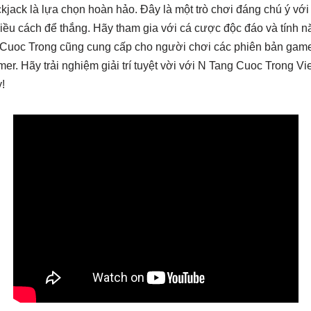
jack là lựa chọn hoàn hảo. Đây là một trò chơi đáng chú ý với 
iều cách để thắng. Hãy tham gia với cá cược độc đáo và tính năn
g Cuoc Trong cũng cung cấp cho người chơi các phiên bản gam
er. Hãy trải nghiệm giải trí tuyệt vời với N Tang Cuoc Trong V
!