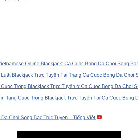
ietnamese Online Blackjack: Ca Cuoc Bong Da Choi Song Bac
uật Blackjack Trực Tuyến Tại Trang Ca Cuoc Bong Da Choi 
 Cuoc Trong Blackjack Trực Tuyến ở Ca Cuoc Bong Da Choi S
n Tang Cuoc Trong Blackjack Trực Tuyến Tại Ca Cuoc Bong 
Da Choi Song Bac Truc Tuyen – Tiếng Việt