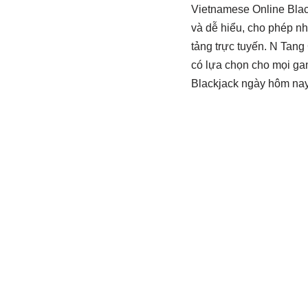
Vietnamese Online Black
và dễ hiểu, cho phép nh
tảng trực tuyến. N Tan
có lựa chọn cho mọi gam
Blackjack ngày hôm nay