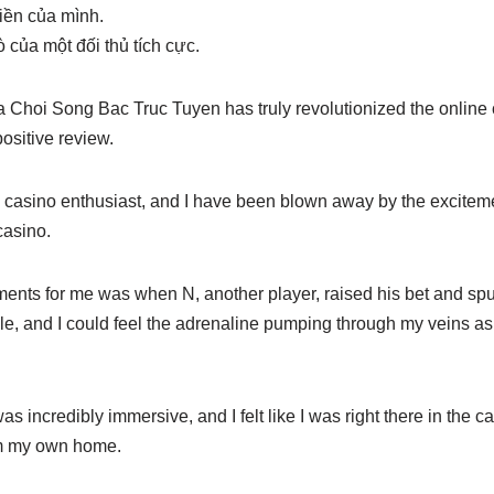
tiền của mình.
ò của một đối thủ tích cực.
hoi Song Bac Truc Tuyen has truly revolutionized the online 
positive review.
d casino enthusiast, and I have been blown away by the excitem
casino.
ents for me was when N, another player, raised his bet and spu
e, and I could feel the adrenaline pumping through my veins as
 incredibly immersive, and I felt like I was right there in the c
om my own home.