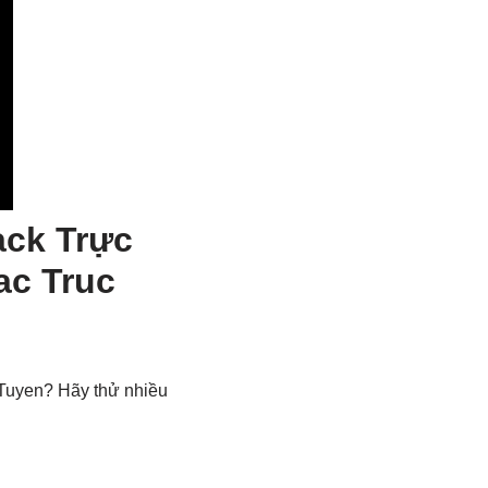
ack Trực
ac Truc
 Tuyen? Hãy thử nhiều