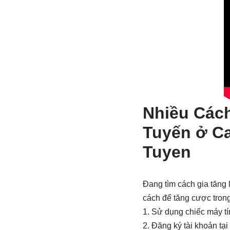
Nhiều Cách
Tuyến ở C
Tuyen
Đang tìm cách gia tăng
cách để tăng cược trong
1. Sử dụng chiếc máy tí
2. Đăng ký tài khoản tại