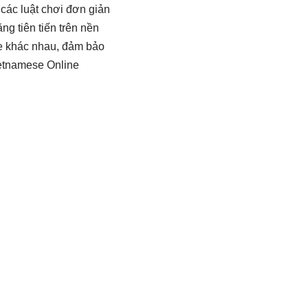
các luật chơi đơn giản
g tiên tiến trên nền
e khác nhau, đảm bảo
ietnamese Online