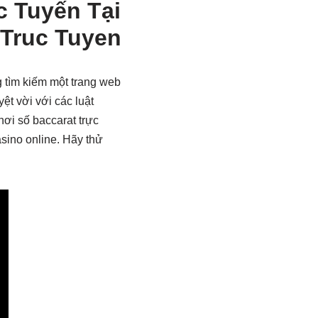
c Tuyến Tại
Truc Tuyen
g tìm kiếm một trang web
ệt vời với các luật
hơi số baccarat trực
sino online. Hãy thử