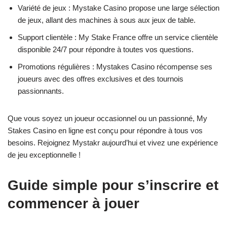
Variété de jeux : Mystake Casino propose une large sélection
de jeux, allant des machines à sous aux jeux de table.
Support clientèle : My Stake France offre un service clientèle
disponible 24/7 pour répondre à toutes vos questions.
Promotions régulières : Mystakes Casino récompense ses
joueurs avec des offres exclusives et des tournois
passionnants.
Que vous soyez un joueur occasionnel ou un passionné, My
Stakes Casino en ligne est conçu pour répondre à tous vos
besoins. Rejoignez Mystakr aujourd’hui et vivez une expérience
de jeu exceptionnelle !
Guide simple pour s’inscrire et
commencer à jouer