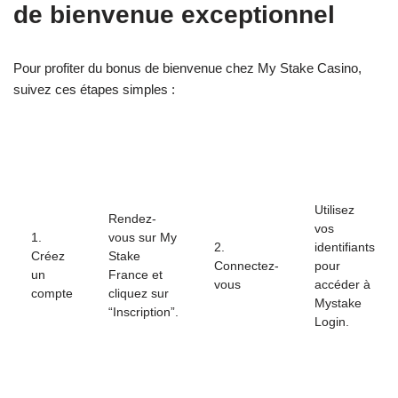
de bienvenue exceptionnel
Pour profiter du bonus de bienvenue chez My Stake Casino,
suivez ces étapes simples :
Utilisez
Rendez-
vos
1.
vous sur My
2.
identifiants
Créez
Stake
Connectez-
pour
un
France et
vous
accéder à
compte
cliquez sur
Mystake
“Inscription”.
Login.