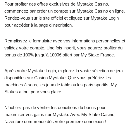
Pour profiter des offres exclusives de Mystake Casino,
commencez par créer un compte sur Mystake Casino en ligne.
Rendez-vous sur le site officiel et cliquez sur Mystake Login
pour accéder à la page d’inscription.
Remplissez le formulaire avec vos informations personnelles et
validez votre compte. Une fois inscrit, vous pourrez profiter du
bonus de 100% jusqu’à 1000€ offert par My Stake France.
Après votre Mystake Login, explorez la vaste sélection de jeux
disponibles sur Casino Mystake. Que vous préfériez les
machines à sous, les jeux de table ou les paris sportifs, My
Stakes a tout pour vous plaire.
N’oubliez pas de vérifier les conditions du bonus pour
maximiser vos gains sur Mystakr. Avec My Stake Casino,
l’aventure commence dès votre première connexion !