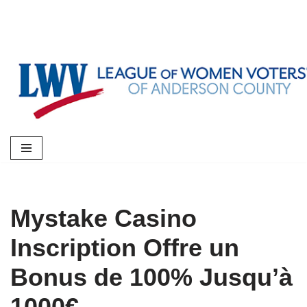
Skip
to
content
Mystake Casino
Inscription Offre un
Bonus de 100% Jusqu’à
1000€