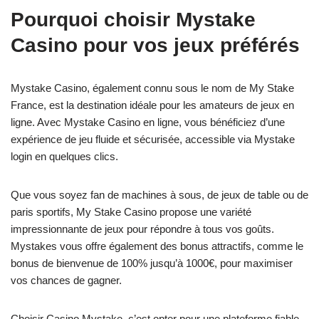
Pourquoi choisir Mystake
Casino pour vos jeux préférés
Mystake Casino, également connu sous le nom de My Stake
France, est la destination idéale pour les amateurs de jeux en
ligne. Avec Mystake Casino en ligne, vous bénéficiez d’une
expérience de jeu fluide et sécurisée, accessible via Mystake
login en quelques clics.
Que vous soyez fan de machines à sous, de jeux de table ou de
paris sportifs, My Stake Casino propose une variété
impressionnante de jeux pour répondre à tous vos goûts.
Mystakes vous offre également des bonus attractifs, comme le
bonus de bienvenue de 100% jusqu’à 1000€, pour maximiser
vos chances de gagner.
Choisir Casino Mystake, c’est opter pour une plateforme fiable