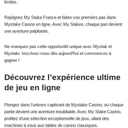
limites.
Rejoignez My Stake France et faites vos premiers pas dans
Mystake Casino en ligne. Avec My Stakes, chaque pari devient
une aventure palpitante.
Ne manquez pas cette opportunité unique avec Mystak et
Mystakr. Inscrivez-vous dès aujourd’hui et commencez à
gagner !
Découvrez l’expérience ultime
de jeu en ligne
Plongez dans l’univers captivant de Mystake Casino, où chaque
partie devient une aventure inoubliable. Avec My Stake Casino,
profitez d’une sélection exceptionnelle de jeux, allant des
machines à sous aux tables de casino classiques.