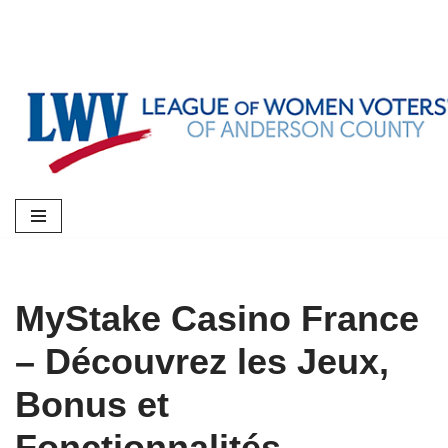
Skip
to
content
MyStake Casino France
– Découvrez les Jeux,
Bonus et
Fonctionnalités