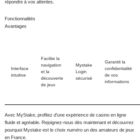
répondre à vos attentes.
Fonctionnalités
Avantages
Facilite la
Garantit la
navigation
Mystake
Interface
confidentialité
et la
Login
intuitive
de vos
découverte
sécurisé
informations
de jeux
Avec MyStake, profitez d’une expérience de casino en ligne
fluide et agréable. Rejoignez-nous dès maintenant et découvrez
pourquoi Mystake est le choix numéro un des amateurs de jeux
en France.