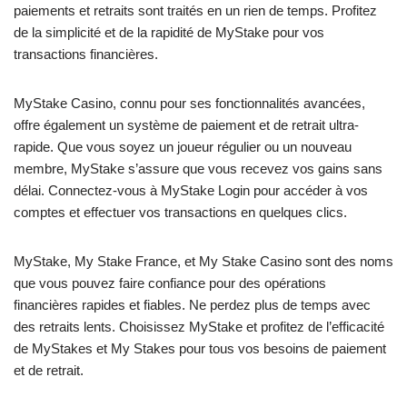
paiements et retraits sont traités en un rien de temps. Profitez
de la simplicité et de la rapidité de MyStake pour vos
transactions financières.
MyStake Casino, connu pour ses fonctionnalités avancées,
offre également un système de paiement et de retrait ultra-
rapide. Que vous soyez un joueur régulier ou un nouveau
membre, MyStake s’assure que vous recevez vos gains sans
délai. Connectez-vous à MyStake Login pour accéder à vos
comptes et effectuer vos transactions en quelques clics.
MyStake, My Stake France, et My Stake Casino sont des noms
que vous pouvez faire confiance pour des opérations
financières rapides et fiables. Ne perdez plus de temps avec
des retraits lents. Choisissez MyStake et profitez de l’efficacité
de MyStakes et My Stakes pour tous vos besoins de paiement
et de retrait.