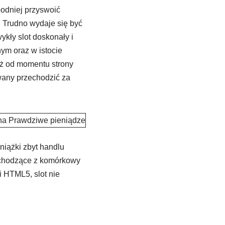
odniej przyswoić
. Trudno wydaje się być
kły slot doskonały i
nym oraz w istocie
eż od momentu strony
wany przechodzić za
iążki zbyt handlu
ochodzące z komórkowy
i HTML5, slot nie