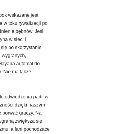
obok wskazane jest
 w toku rywalizacji po
nienie bębnów. Jeśli
yna w sieci i
się po skorzystanie
i wygranych,
 Mayana automat do
r. Nie ma także
o odwiedzenia partii w
zności dzięki naszym
ie porwać graczy. Na
ygraną zwiększa się
izmu, a fani pochodzące