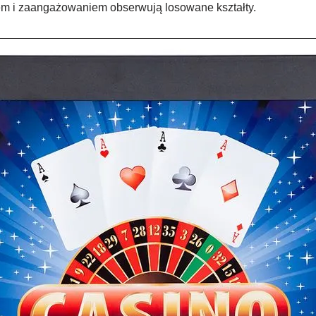
m i zaangażowaniem obserwują losowane kształty.