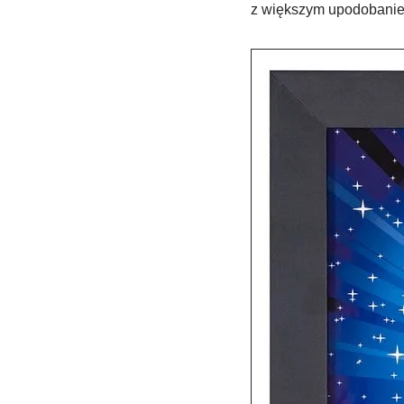
z większym upodobanie