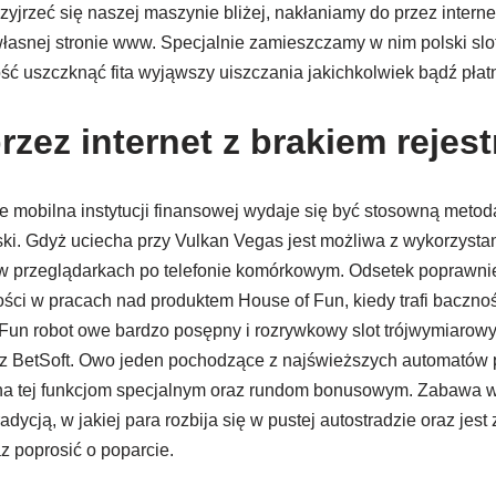
rzyjrzeć się naszej maszynie bliżej, nakłaniamy do przez intern
łasnej stronie www. Specjalnie zamieszczamy w nim polski slo
ość uszczknąć fita wyjąwszy uiszczania jakichkolwiek bądź płat
rzez internet z brakiem rejest
mobilna instytucji finansowej wydaje się być stosowną metodą
lski. Gdyż uciecha przy Vulkan Vegas jest możliwa z wykorzyst
w przeglądarkach po telefonie komórkowym. Odsetek poprawnie
ości w pracach nad produktem House of Fun, kiedy trafi bacznoś
 Fun robot owe bardzo posępny i rozrywkowy slot trójwymiarowy
BetSoft. Owo jeden pochodzące z najświeższych automatów pr
na tej funkcjom specjalnym oraz rundom bonusowym. Zabawa w 
adycją, w jakiej para rozbija się w pustej autostradzie oraz je
z poprosić o poparcie.