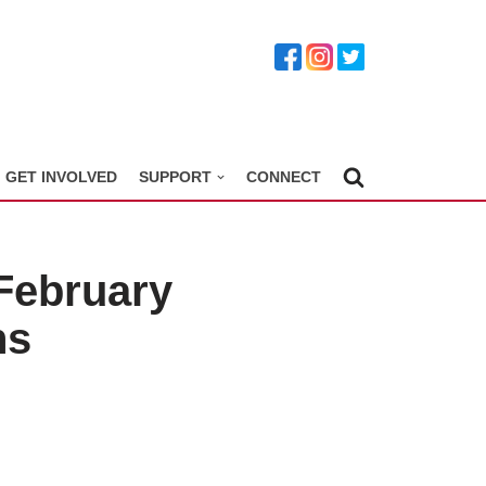
GET INVOLVED
SUPPORT
CONNECT
February
ns