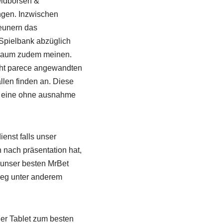
eldbörsen &
gen. Inzwischen
eunern das
pielbank abzüglich
 kaum zudem meinen.
ht parece angewandten
llen finden an. Diese
ie eine ohne ausnahme
ienst falls unser
 nach präsentation hat,
 unser besten MrBet
weg unter anderem
ner Tablet zum besten