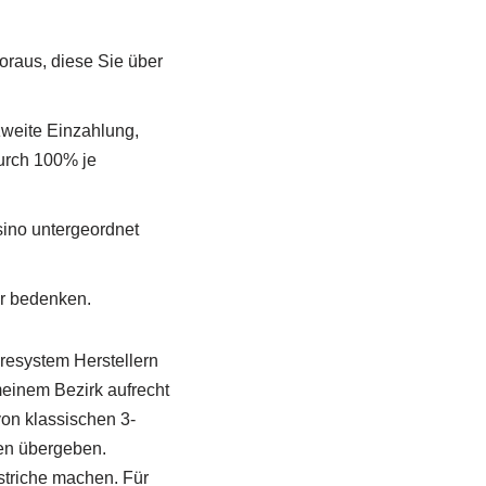
oraus, diese Sie über
zweite Einzahlung,
durch 100% je
sino untergeordnet
er bedenken.
aresystem Herstellern
meinem Bezirk aufrecht
von klassischen 3-
ien übergeben.
bstriche machen. Für