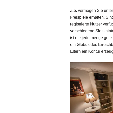
Z.b. vermögen Sie unte
Freispiele erhalten. Si
registrierte Nutzer verf
verschiedene Slots hin
ist die jede menge gute
ein Globus des Erreichb
Eltern ein Kontur erze