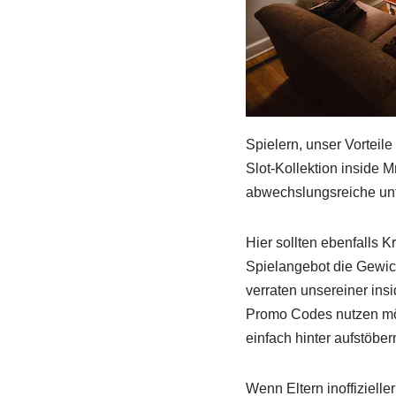
Spielern, unser Vorteile
Slot-Kollektion inside 
abwechslungsreiche unt
Hier sollten ebenfalls K
Spielangebot die Gewich
verraten unsereiner ins
Promo Codes nutzen möc
einfach hinter aufstöber
Wenn Eltern inoffiziell