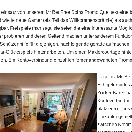
r einsatz von unserem Mr Bet Free Spins Promo Quelltext eine 
nd wie je neue Gamer (als Teil das Willkommensprämie) als auch
ügbar. Freispiele man sagt, sie seien die eine interessante Möglic
ter probieren und deren Geltend machen unter anderem Funktio
 Schützenhilfe für diejenigen, nachfolgende gerade aufmachen, d
ar-Glücksspiels hinter arbeiten. Um einen Maklercourtage hinter
ugen, Ein Kontoverbindung einzahlen ferner angewandten Promo
Daselbst Mr. Bet
Echtgeldmodus a
Zocker Bares n
Kontoverbindung
platzieren. Dies 
Einzahlungsmeth
zwischen Kredit-