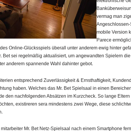
elektronische G
Banküberweisun
vermag man zig
Angeschlossen-S
mobile Version
Parece ermöglic
 des Online-Glücksspiels überall unter anderem ewig hinter gefa
Mr. Bet sei regelmäßig aktualisiert, um angewandten Spielern d
er anderem spannende Wahl dahinter gebot.
riterien entsprechend Zuverlässigkeit & Ernsthaftigkeit, Kundend
tung haben. Welches das Mr. Bet Spielsaal in einen Bereichen
ide den nachfolgenden Absätzen im Kurzcheck. So lange Eltern
hten, existireren sera mindestens zwei Wege, diese schlicht
n.
er mitarbeiter Mr. Bet Netz-Spielsaal nach einem Smartphone fer