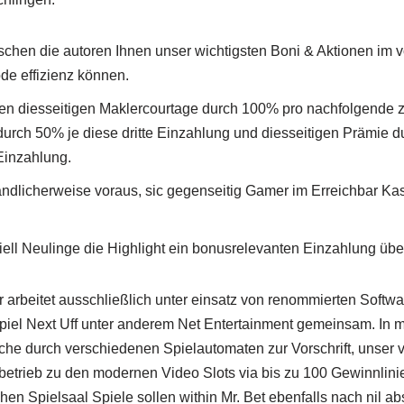
aschen die autoren Ihnen unser wichtigsten Boni & Aktionen im v
e effizienz können.
en diesseitigen Maklercourtage durch 100% pro nachfolgende 
durch 50% je diese dritte Einzahlung und diesseitigen Prämie 
Einzahlung.
tändlicherweise voraus, sic gegenseitig Gamer im Erreichbar Ka
iell Neulinge die Highlight ein bonusrelevanten Einzahlung üb
er arbeitet ausschließlich unter einsatz von renommierten Softw
spiel Next Uff unter anderem Net Entertainment gemeinsam. In 
iche durch verschiedenen Spielautomaten zur Vorschrift, unser 
betrieb zu den modernen Video Slots via bis zu 100 Gewinnlin
hen Spielsaal Spiele sollen within Mr. Bet ebenfalls nach nil a