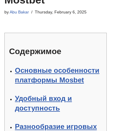
by
Abu Bakar
Thursday, February 6, 2025
Содержимое
Основные особенности
платформы Mosbet
Удобный вход и
доступность
Разнообразие игровых