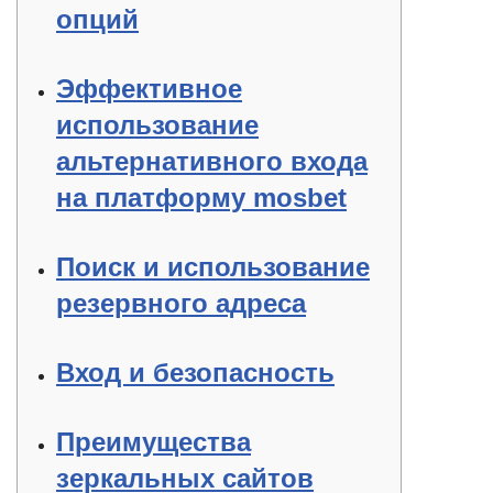
опций
Эффективное
использование
альтернативного входа
на платформу mosbet
Поиск и использование
резервного адреса
Вход и безопасность
Преимущества
зеркальных сайтов