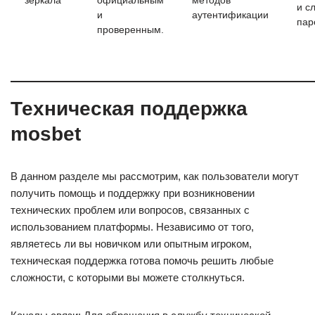
зеркала
официальным
методов
и с
и
аутентификации
пар
проверенным.
Техническая поддержка
mosbet
В данном разделе мы рассмотрим, как пользователи могут
получить помощь и поддержку при возникновении
технических проблем или вопросов, связанных с
использованием платформы. Независимо от того,
являетесь ли вы новичком или опытным игроком,
техническая поддержка готова помочь решить любые
сложности, с которыми вы можете столкнуться.