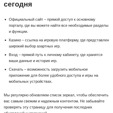
сегодня
Официальный сайт – прямой доступ к основному
порталу, где вы можете найти все необходимые разделы
и функции.
Казино – ссылка на игровую платформу, где представлен
широкий выбор азартных игр.
Вход – прямой путь к личному кабинету, где хранятся
ваши данные и история игр.
Скачать – возможность загрузить мобильное
приложение для более удобного доступа и игры на
мобильных устройствах.
Мы регулярно обновляем список зеркал, чтобы обеспечить
вас самым свежим и надежным контентом. Не забывайте
проверять эту страницу для получения последних