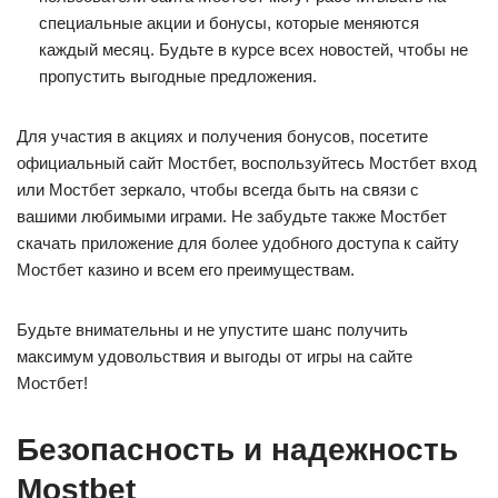
специальные акции и бонусы, которые меняются
каждый месяц. Будьте в курсе всех новостей, чтобы не
пропустить выгодные предложения.
Для участия в акциях и получения бонусов, посетите
официальный сайт Мостбет, воспользуйтесь Мостбет вход
или Мостбет зеркало, чтобы всегда быть на связи с
вашими любимыми играми. Не забудьте также Мостбет
скачать приложение для более удобного доступа к сайту
Мостбет казино и всем его преимуществам.
Будьте внимательны и не упустите шанс получить
максимум удовольствия и выгоды от игры на сайте
Мостбет!
Безопасность и надежность
Mostbet