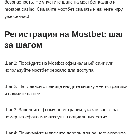
безопасность. Не упустите шанс на мостбет казино и
mostbet casino. Скачайте мостбет скачать и начните игру
уже сейчас!
Регистрация на Mostbet: шаг
за шагом
Шаг 1: Перейдите на Mostbet официальный сайт или
используйте мостбет зеркало для доступа.
Шаг 2: На главной странице найдите кнопку «Регистрация»
и нажмите на неё.
Шаг 3: Заполните форму регистрации, указав ваш email,
номер телефона или аккаунт в социальных сетях.
Шаг 4: Придумайте и введите пароль для вашего аккаунта