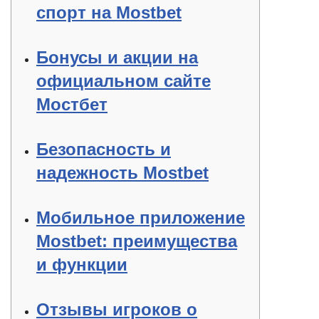
спорт на Mostbet
Бонусы и акции на
официальном сайте
Мостбет
Безопасность и
надежность Mostbet
Мобильное приложение
Mostbet: преимущества
и функции
Отзывы игроков о