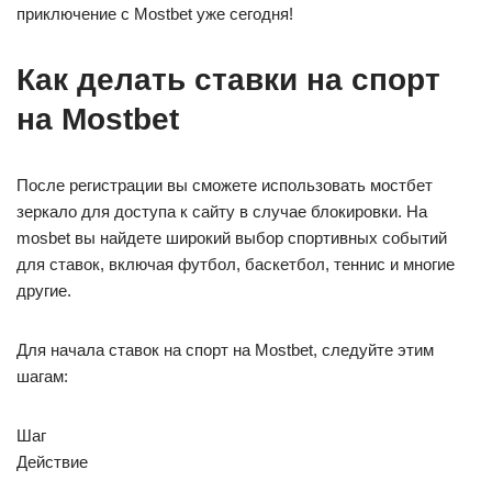
приключение с Mostbet уже сегодня!
Как делать ставки на спорт
на Mostbet
После регистрации вы сможете использовать мостбет
зеркало для доступа к сайту в случае блокировки. На
mosbet вы найдете широкий выбор спортивных событий
для ставок, включая футбол, баскетбол, теннис и многие
другие.
Для начала ставок на спорт на Mostbet, следуйте этим
шагам:
Шаг
Действие