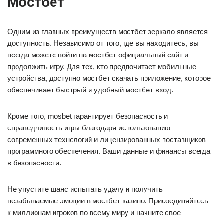
Мостбет
Одним из главных преимуществ мостбет зеркало является
доступность. Независимо от того, где вы находитесь, вы
всегда можете войти на мостбет официальный сайт и
продолжить игру. Для тех, кто предпочитает мобильные
устройства, доступно мостбет скачать приложение, которое
обеспечивает быстрый и удобный мостбет вход.
Кроме того, mosbet гарантирует безопасность и
справедливость игры благодаря использованию
современных технологий и лицензированных поставщиков
программного обеспечения. Ваши данные и финансы всегда
в безопасности.
Не упустите шанс испытать удачу и получить
незабываемые эмоции в мостбет казино. Присоединяйтесь
к миллионам игроков по всему миру и начните свое