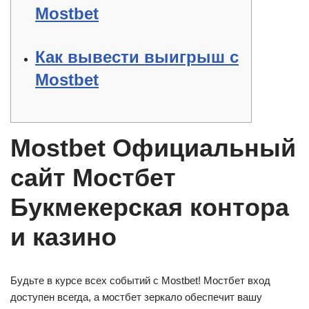
Mostbet
Как вывести выигрыш с
Mostbet
Mostbet Официальный
сайт Мостбет
Букмекерская контора
и казино
Будьте в курсе всех событий с Mostbet! Мостбет вход
доступен всегда, а мостбет зеркало обеспечит вашу