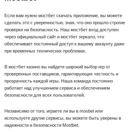
Если вам нужно мостбет скачать приложение, вы можете
сделать это с уверенностью, зная, что оно прошло строгие
проверки на безопасность. Наш мостбет вход доступен
через официальный сайт и мостбет зеркало, что
обеспечивает постоянный доступ к вашему аккаунту даже
при временных технических проблемах.
В мостбет казино вы найдете широкий выбор игр от
проверенных поставщиков, гарантирующих честность и
прозрачность каждой игры. Наша команда постоянно
работает над улучшением сервиса и обеспечением
безопасности для всех пользователей.
Независимо от того, играете ли вы в mosbet или
используете другие сервисы, вы можете быть уверены в
надежности и безопасности Mostbet.