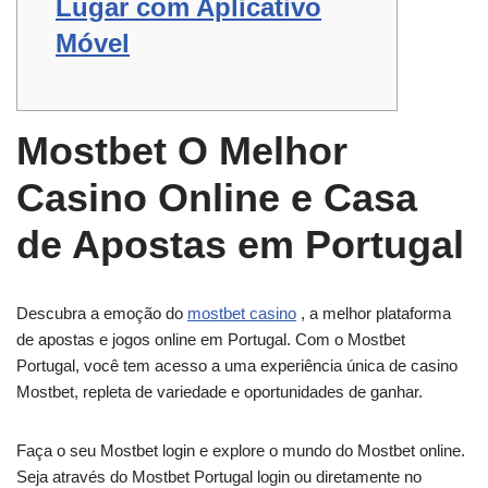
Lugar com Aplicativo
Móvel
Mostbet O Melhor
Casino Online e Casa
de Apostas em Portugal
Descubra a emoção do
mostbet casino
, a melhor plataforma
de apostas e jogos online em Portugal. Com o Mostbet
Portugal, você tem acesso a uma experiência única de casino
Mostbet, repleta de variedade e oportunidades de ganhar.
Faça o seu Mostbet login e explore o mundo do Mostbet online.
Seja através do Mostbet Portugal login ou diretamente no