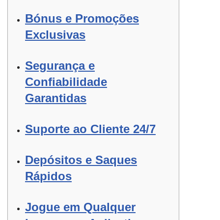
Bónus e Promoções
Exclusivas
Segurança e
Confiabilidade
Garantidas
Suporte ao Cliente 24/7
Depósitos e Saques
Rápidos
Jogue em Qualquer