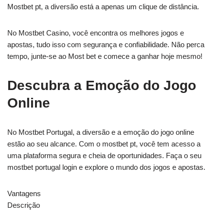
Mostbet pt, a diversão está a apenas um clique de distância.
No Mostbet Casino, você encontra os melhores jogos e
apostas, tudo isso com segurança e confiabilidade. Não perca
tempo, junte-se ao Most bet e comece a ganhar hoje mesmo!
Descubra a Emoção do Jogo
Online
No Mostbet Portugal, a diversão e a emoção do jogo online
estão ao seu alcance. Com o mostbet pt, você tem acesso a
uma plataforma segura e cheia de oportunidades. Faça o seu
mostbet portugal login e explore o mundo dos jogos e apostas.
Vantagens
Descrição