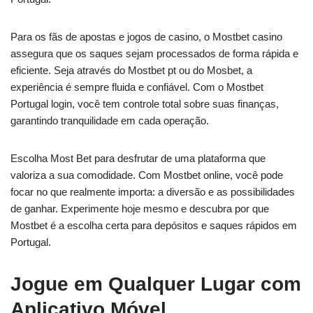
Para os fãs de apostas e jogos de casino, o Mostbet casino
assegura que os saques sejam processados de forma rápida e
eficiente. Seja através do Mostbet pt ou do Mosbet, a
experiência é sempre fluida e confiável. Com o Mostbet
Portugal login, você tem controle total sobre suas finanças,
garantindo tranquilidade em cada operação.
Escolha Most Bet para desfrutar de uma plataforma que
valoriza a sua comodidade. Com Mostbet online, você pode
focar no que realmente importa: a diversão e as possibilidades
de ganhar. Experimente hoje mesmo e descubra por que
Mostbet é a escolha certa para depósitos e saques rápidos em
Portugal.
Jogue em Qualquer Lugar com
Aplicativo Móvel