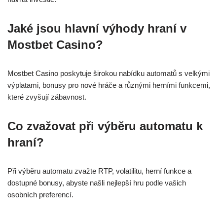
Jaké jsou hlavní výhody hraní v
Mostbet Casino?
Mostbet Casino poskytuje širokou nabídku automatů s velkými
výplatami, bonusy pro nové hráče a různými herními funkcemi,
které zvyšují zábavnost.
Co zvažovat při výběru automatu k
hraní?
Při výběru automatu zvažte RTP, volatilitu, herní funkce a
dostupné bonusy, abyste našli nejlepší hru podle vašich
osobních preferencí.