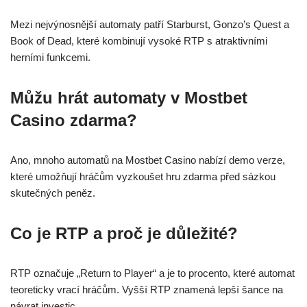
Mezi nejvýnosnější automaty patří Starburst, Gonzo’s Quest a
Book of Dead, které kombinují vysoké RTP s atraktivními
herními funkcemi.
Můžu hrát automaty v Mostbet
Casino zdarma?
Ano, mnoho automatů na Mostbet Casino nabízí demo verze,
které umožňují hráčům vyzkoušet hru zdarma před sázkou
skutečných peněz.
Co je RTP a proč je důležité?
RTP označuje „Return to Player“ a je to procento, které automat
teoreticky vrací hráčům. Vyšší RTP znamená lepší šance na
návrat investic.