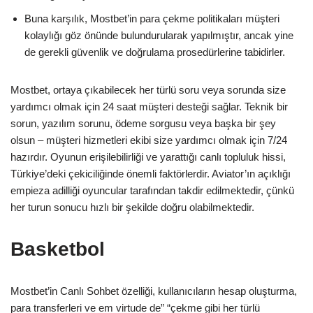
Buna karşılık, Mostbet’in para çekme politikaları müşteri
kolaylığı göz önünde bulundurularak yapılmıştır, ancak yine
de gerekli güvenlik ve doğrulama prosedürlerine tabidirler.
Mostbet, ortaya çıkabilecek her türlü soru veya sorunda size
yardımcı olmak için 24 saat müşteri desteği sağlar. Teknik bir
sorun, yazılım sorunu, ödeme sorgusu veya başka bir şey
olsun – müşteri hizmetleri ekibi size yardımcı olmak için 7/24
hazırdır. Oyunun erişilebilirliği ve yarattığı canlı topluluk hissi,
Türkiye’deki çekiciliğinde önemli faktörlerdir. Aviator’ın açıklığı
empieza adilliği oyuncular tarafından takdir edilmektedir, çünkü
her turun sonucu hızlı bir şekilde doğru olabilmektedir.
Basketbol
Mostbet’in Canlı Sohbet özelliği, kullanıcıların hesap oluşturma,
para transferleri ve em virtude de” “çekme gibi her türlü