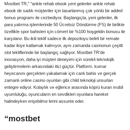
Mostbet TR,” “ankle rehab ebook yeni gelenler ankle rehab
ebook de sadık müşteriler için tasarlanmış çok yönlü bir added
bonus programı ile cezbediyor. Başlangıçta, yeni gelenler, ilk
para yatırma işlemlerinde 50 Ücretsiz Döndürme (FS) ile birlikte
özellikle spor bahisleri için cömert bir %100 hoşgeldin bonusu ile
karşılanır. Bu ikili teklif sadece ilk depozitoyu belirli bir remate
kadar ikiye katlamak kalmıyor, aynı zamanda casinonun çeşitli
slot tekliflerinde bir başlangıç sağlıyor. Mostbet TR’de
inovasyon, daha iyi müşteri deneyimi için sürekli teknolojik
geliştirmelerin arkasındaki itici güçtür. Platform, kumar
heyecanını gerçekten yakalamak için canlı bahis ve gerçek
zamanlı online casino oyunları gibi child teknoloji unsurları
entegre ediyor. Kolaylık ve eğlence arasında köprü kuran mobil
uyumluluğu, oyuncuların en sevdikleri oyunlara hareket
halindeyken erişebilme lerini assurée eder.
“mostbet