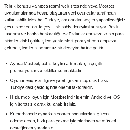
Tebrik bonusu yalnızca resmî web sitesinde veya Mostbet
uygulamalarında hesap oluşturan yeni oyuncular tarafından
kullanılabilir. Mostbet Türkiye, aralarından seçim yapabileceğiniz
çeşitli spor dalları ile çeşitli bir bahis deneyimi sunuyor. Basit
tasarımı ve banka bankacılığı, e-cüzdanlar empieza kripto para
birimleri dahil çoklu işlem yöntemleri, para yatırma empieza
çekme işlemlerini sorunsuz bir deneyim haline getirir.
Ayrıca Mostbet, bahis keyfini artırmak için çeşitli
promosyonlar ve teklifler sunmaktadır.
Oyunun erişilebilirliği ve yarattığı canlı topluluk hissi,
Türkiye’deki çekiciliğinde önemli faktörlerdir.
Hızlı, mobil oyun için Mostbet indir işlemini Android ve iOS
için ücretsiz olarak kullanabilirsiniz.
Kumarhanede oynarken cömert bonuslardan, güvenli
ödemelerden, hızlı para çekme işlemlerinden ve müşteri
desteğinden yararlanın.