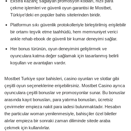
Ekstra kazanç sağlayan promosyon kodları, hızlı para
çekme işlemleri ve güvenli oyun garantisi ile Mostbet,
Türkiye’deki en popüler bahis sitelerinden biridir.
Platformun sıkı güvenlik protokolleriyle birleştirilmiş erişilebilir
bir ortamı teşvik etme taahhüdü, hem memnuniyet verici
ankle rehab ebook de güvenli bir kumar deneyimi sağlar.
Her bonus türünün, oyun deneyimini geliştirmek ve
oyunculara katma değer sağlamak için tasarlanmış belirli
koşulları ve avantajları vardır.
Mostbet Turkiye spor bahisleri, casino oyunları ve slotlar gibi
çeşitli oyun seçeneklerine erişebilirsiniz. Mostbet Casino ayrıca
oyunculara çeşitli bonuslar ve promosyonlar sunar. Bu bonuslar
arasında kayıt bonusları, para yatırma bonusları, ücretsiz
çevirmeler empieza nakit para iadesi bulunmaktadır. Hesabın
the particular woman yenilenmesiyle, bahisçiler özel biletler
alırlar empieza bir sonraki zaman diliminde sitede araba
çekmek için kullanılırlar.