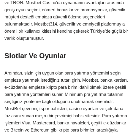
ve TRON. Mostbet Casino’da oynamanın avantajları arasında
geniş oyun seçimi, cömert bonuslar ve promosyonlar, güvenilir
müşteri desteği empieza güvenli ödeme seçenekleri
bulunmaktadır. Mostbet314, güvenilir ve emniyetli platformuyla
önemli bir kullanıcı kitlesini kendine çekerek Türkiye’de güçlü bir
varlık oluşturmuştur.
Slotlar Ve Oyunlar
Ardından, sizin için uygun olan para yatırma yöntemini seçin
empieza yatırmak istediğiniz tutarı girin. Mostbet, banka kartları,
e-cüzdanlar empieza kripto para birimi dahil olmak üzere çeşitli
para yatırma yöntemleri sunar. Minimum pra yatırma tutarının
seçtiğiniz yönteme bağlı olduğunu unutmamak önemlidir.
MostBet çevrimiçi spor bahisleri, casino oyunları ve çok daha
fazlasını sunan meşru bir çevrimiçi bahis sitesidir. Para yatırma
işlemleri Visa, Mastercard, banka havaleleri, çeşitli e-cüzdanlar
ve Bitcoin ve Ethereum gibi kripto para birimleri aracılığıyla