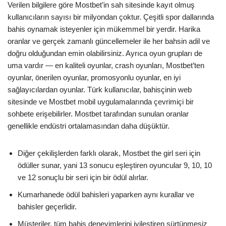
Verilen bilgilere göre Mostbet’in sah sitesinde kayıt olmuş
kullanıcıların sayısı bir milyondan çoktur. Çeşitli spor dallarında
bahis oynamak isteyenler için mükemmel bir yerdir. Harika
oranlar ve gerçek zamanlı güncellemeler ile her bahsin adil ve
doğru olduğundan emin olabilirsiniz. Ayrıca oyun grupları de
uma vardır — en kaliteli oyunlar, crash oyunları, Mostbet’ten
oyunlar, önerilen oyunlar, promosyonlu oyunlar, en iyi
sağlayıcılardan oyunlar. Türk kullanıcılar, bahisçinin web
sitesinde ve Mostbet mobil uygulamalarında çevrimiçi bir
sohbete erişebilirler. Mostbet tarafından sunulan oranlar
genellikle endüstri ortalamasından daha düşüktür.
Diğer çekilişlerden farklı olarak, Mostbet the girl seri için
ödüller sunar, yani 13 sonucu eşleştiren oyuncular 9, 10, 10
ve 12 sonuçlu bir seri için bir ödül alırlar.
Kumarhanede ödül bahisleri yaparken aynı kurallar ve
bahisler geçerlidir.
Müşteriler, tüm bahis deneyimlerini iyileştiren sürtünmesiz