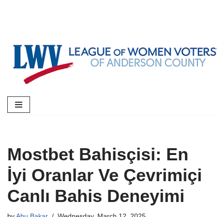
Skip
to
content
Mostbet Bahisçisi: En
İyi Oranlar Ve Çevrimiçi
Canlı Bahis Deneyimi
by
Abu Bakar
Wednesday, March 12, 2025