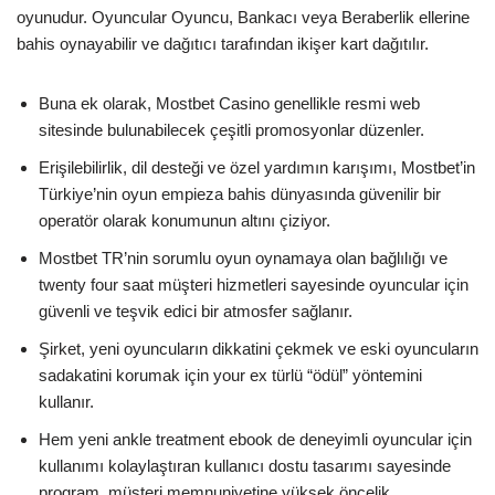
oyunudur. Oyuncular Oyuncu, Bankacı veya Beraberlik ellerine
bahis oynayabilir ve dağıtıcı tarafından ikişer kart dağıtılır.
Buna ek olarak, Mostbet Casino genellikle resmi web
sitesinde bulunabilecek çeşitli promosyonlar düzenler.
Erişilebilirlik, dil desteği ve özel yardımın karışımı, Mostbet’in
Türkiye’nin oyun empieza bahis dünyasında güvenilir bir
operatör olarak konumunun altını çiziyor.
Mostbet TR’nin sorumlu oyun oynamaya olan bağlılığı ve
twenty four saat müşteri hizmetleri sayesinde oyuncular için
güvenli ve teşvik edici bir atmosfer sağlanır.
Şirket, yeni oyuncuların dikkatini çekmek ve eski oyuncuların
sadakatini korumak için your ex türlü “ödül” yöntemini
kullanır.
Hem yeni ankle treatment ebook de deneyimli oyuncular için
kullanımı kolaylaştıran kullanıcı dostu tasarımı sayesinde
program, müşteri memnuniyetine yüksek öncelik