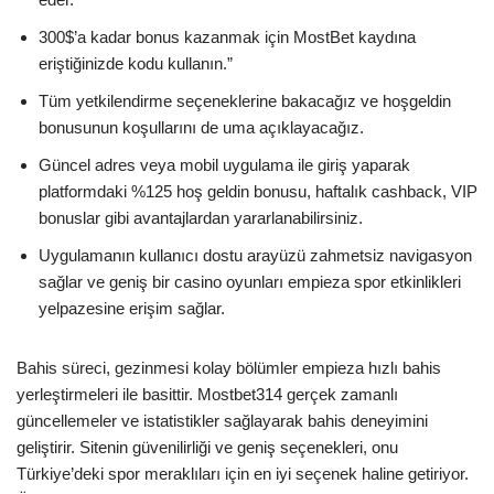
300$’a kadar bonus kazanmak için MostBet kaydına
eriştiğinizde kodu kullanın.”
Tüm yetkilendirme seçeneklerine bakacağız ve hoşgeldin
bonusunun koşullarını de uma açıklayacağız.
Güncel adres veya mobil uygulama ile giriş yaparak
platformdaki %125 hoş geldin bonusu, haftalık cashback, VIP
bonuslar gibi avantajlardan yararlanabilirsiniz.
Uygulamanın kullanıcı dostu arayüzü zahmetsiz navigasyon
sağlar ve geniş bir casino oyunları empieza spor etkinlikleri
yelpazesine erişim sağlar.
Bahis süreci, gezinmesi kolay bölümler empieza hızlı bahis
yerleştirmeleri ile basittir. Mostbet314 gerçek zamanlı
güncellemeler ve istatistikler sağlayarak bahis deneyimini
geliştirir. Sitenin güvenilirliği ve geniş seçenekleri, onu
Türkiye’deki spor meraklıları için en iyi seçenek haline getiriyor.