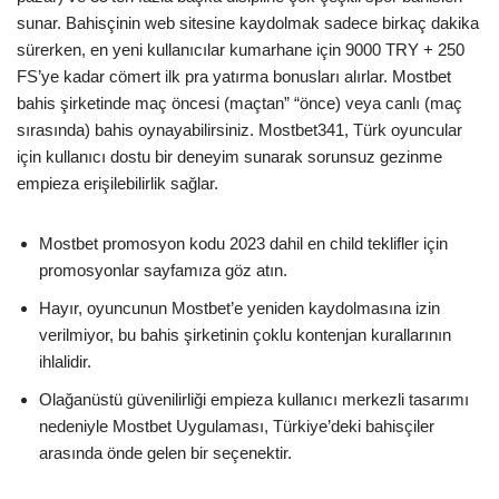
sunar. Bahisçinin web sitesine kaydolmak sadece birkaç dakika
sürerken, en yeni kullanıcılar kumarhane için 9000 TRY + 250
FS’ye kadar cömert ilk pra yatırma bonusları alırlar. Mostbet
bahis şirketinde maç öncesi (maçtan” “önce) veya canlı (maç
sırasında) bahis oynayabilirsiniz. Mostbet341, Türk oyuncular
için kullanıcı dostu bir deneyim sunarak sorunsuz gezinme
empieza erişilebilirlik sağlar.
Mostbet promosyon kodu 2023 dahil en child teklifler için
promosyonlar sayfamıza göz atın.
Hayır, oyuncunun Mostbet’e yeniden kaydolmasına izin
verilmiyor, bu bahis şirketinin çoklu kontenjan kurallarının
ihlalidir.
Olağanüstü güvenilirliği empieza kullanıcı merkezli tasarımı
nedeniyle Mostbet Uygulaması, Türkiye’deki bahisçiler
arasında önde gelen bir seçenektir.