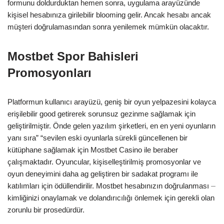
formunu doldurduktan hemen sonra, uygulama arayüzünde
kişisel hesabınıza girilebilir blooming gelir. Ancak hesabı ancak
müşteri doğrulamasından sonra yenilemek mümkün olacaktır.
Mostbet Spor Bahisleri
Promosyonları
Platformun kullanıcı arayüzü, geniş bir oyun yelpazesini kolayca
erişilebilir good getirerek sorunsuz gezinme sağlamak için
geliştirilmiştir. Önde gelen yazılım şirketleri, en en yeni oyunların
yanı sıra” “sevilen eski oyunlarla sürekli güncellenen bir
kütüphane sağlamak için Mostbet Casino ile beraber
çalışmaktadır. Oyuncular, kişiselleştirilmiş promosyonlar ve
oyun deneyimini daha ag geliştiren bir sadakat programı ile
katılımları için ödüllendirilir. Mostbet hesabınızın doğrulanması ⏤
kimliğinizi onaylamak ve dolandırıcılığı önlemek için gerekli olan
zorunlu bir prosedürdür.