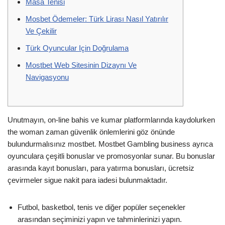
Masa Tenisi
Mosbet Ödemeler: Türk Lirası Nasıl Yatırılır
Ve Çekilir
Türk Oyuncular Için Doğrulama
Mostbet Web Sitesinin Dizaynı Ve
Navigasyonu
Unutmayın, on-line bahis ve kumar platformlarında kaydolurken
the woman zaman güvenlik önlemlerini göz önünde
bulundurmalısınız mostbet. Mostbet Gambling business ayrıca
oyunculara çeşitli bonuslar ve promosyonlar sunar. Bu bonuslar
arasında kayıt bonusları, para yatırma bonusları, ücretsiz
çevirmeler sigue nakit para iadesi bulunmaktadır.
Futbol, basketbol, tenis ve diğer popüler seçenekler
arasından seçiminizi yapın ve tahminlerinizi yapın.