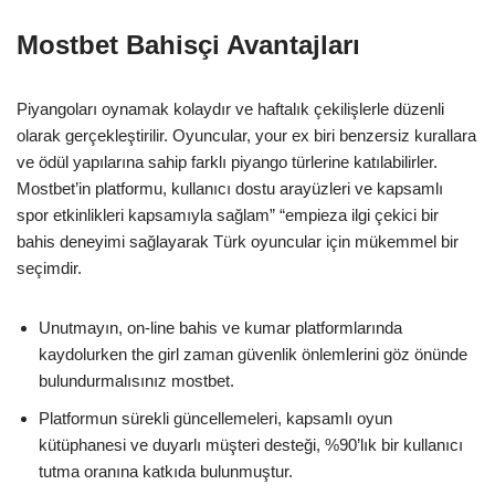
Mostbet Bahisçi Avantajları
Piyangoları oynamak kolaydır ve haftalık çekilişlerle düzenli
olarak gerçekleştirilir. Oyuncular, your ex biri benzersiz kurallara
ve ödül yapılarına sahip farklı piyango türlerine katılabilirler.
Mostbet’in platformu, kullanıcı dostu arayüzleri ve kapsamlı
spor etkinlikleri kapsamıyla sağlam” “empieza ilgi çekici bir
bahis deneyimi sağlayarak Türk oyuncular için mükemmel bir
seçimdir.
Unutmayın, on-line bahis ve kumar platformlarında
kaydolurken the girl zaman güvenlik önlemlerini göz önünde
bulundurmalısınız mostbet.
Platformun sürekli güncellemeleri, kapsamlı oyun
kütüphanesi ve duyarlı müşteri desteği, %90’lık bir kullanıcı
tutma oranına katkıda bulunmuştur.