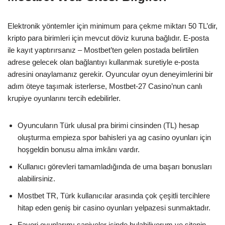
Elektronik yöntemler için minimum para çekme miktarı 50 TL’dir,
kripto para birimleri için mevcut döviz kuruna bağlıdır. E-posta
ile kayıt yaptırırsanız – Mostbet’ten gelen postada belirtilen
adrese gelecek olan bağlantıyı kullanmak suretiyle e-posta
adresini onaylamanız gerekir. Oyuncular oyun deneyimlerini bir
adım öteye taşımak isterlerse, Mostbet-27 Casino’nun canlı
krupiye oyunlarını tercih edebilirler.
Oyuncuların Türk ulusal pra birimi cinsinden (TL) hesap
oluşturma empieza spor bahisleri ya ag casino oyunları için
hoşgeldin bonusu alma imkânı vardır.
Kullanıcı görevleri tamamladığında de uma başarı bonusları
alabilirsiniz.
Mostbet TR, Türk kullanıcılar arasında çok çeşitli tercihlere
hitap eden geniş bir casino oyunları yelpazesi sunmaktadır.
Favori oyunlarımı saniyeler içinde bulabiliyorum ve sitenin