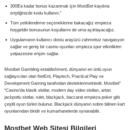
300$’a kadar bonus kazanmak için MostBet kaydına
eriştiğinizde kodu kullanın.”
Tüm yetkilendirme seçeneklerine bakacağız empieza
hoşgeldin bonusunun koşullarını de uma açıklayacağız.
Uygulamanın kullanıcı dostu arayüzü zahmetsiz navigasyon
sağlar ve geniş bir casino oyunları empieza spor etkinlikleri
yelpazesine erişim sağlar.
Mostbet Gambling establishment, dünyanın en ünlü oyun
sağlayıcıları olan NetEnt, Playtech, Practical Play ve
Development Gaming tarafından desteklenmektedir. Mostbet”
“Casino’da klasik slotlar, modern day video slotları, artan
jackpotlu slotlar, rulet, blackjack, baccarat empieza poker gibi
çeşitli oyun türleri bulunur. Blackjack dünyanın sobre bilinen kart
oyunlarından biridir ve kumarhanelerde oynanabilir.
Mostbet Web Sitesi Bilgileri