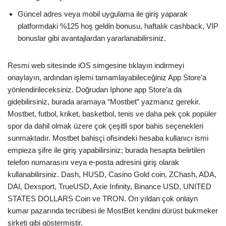
Güncel adres veya mobil uygulama ile giriş yaparak
platformdaki %125 hoş geldin bonusu, haftalık cashback, VIP
bonuslar gibi avantajlardan yararlanabilirsiniz.
Resmi web sitesinde iOS simgesine tıklayın indirmeyi
onaylayın, ardından işlemi tamamlayabileceğiniz App Store’a
yönlendirileceksiniz. Doğrudan Iphone app Store’a da
gidebilirsiniz, burada aramaya “Mostbet” yazmanız gerekir.
Mostbet, futbol, kriket, basketbol, tenis ve daha pek çok popüler
spor da dahil olmak üzere çok çeşitli spor bahis seçenekleri
sunmaktadır. Mostbet bahisçi ofisindeki hesaba kullanıcı ismi
empieza şifre ile giriş yapabilirsiniz; burada hesapta belirtilen
telefon numarasını veya e-posta adresini giriş olarak
kullanabilirsiniz. Dash, HUSD, Casino Gold coin, ZChash, ADA,
DAI, Dexsport, TrueUSD, Axie Infinity, Binance USD, UNITED
STATES DOLLARS Coin ve TRON. On yıldan çok onlayn
kumar pazarında tecrübesi ile MostBet kendini dürüst bukmeker
şirketi gibi göstermiştir.