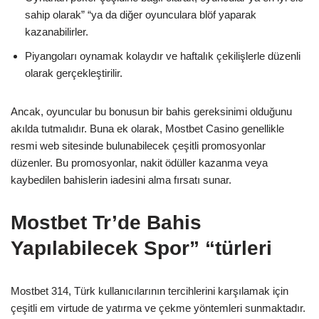
sahip olarak” “ya da diğer oyunculara blöf yaparak
kazanabilirler.
Piyangoları oynamak kolaydır ve haftalık çekilişlerle düzenli
olarak gerçekleştirilir.
Ancak, oyuncular bu bonusun bir bahis gereksinimi olduğunu
akılda tutmalıdır. Buna ek olarak, Mostbet Casino genellikle
resmi web sitesinde bulunabilecek çeşitli promosyonlar
düzenler. Bu promosyonlar, nakit ödüller kazanma veya
kaybedilen bahislerin iadesini alma fırsatı sunar.
Mostbet Tr’de Bahis
Yapılabilecek Spor” “türleri
Mostbet 314, Türk kullanıcılarının tercihlerini karşılamak için
çeşitli em virtude de yatırma ve çekme yöntemleri sunmaktadır.