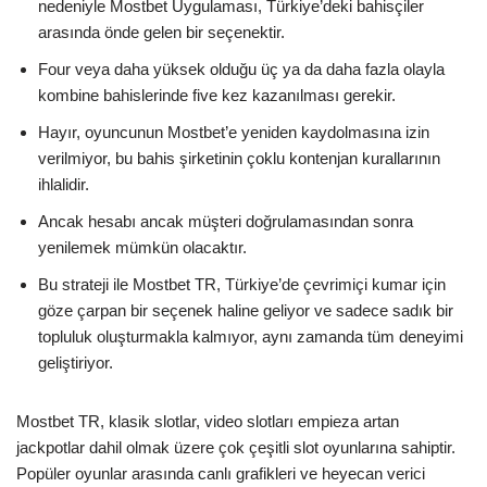
nedeniyle Mostbet Uygulaması, Türkiye’deki bahisçiler
arasında önde gelen bir seçenektir.
Four veya daha yüksek olduğu üç ya da daha fazla olayla
kombine bahislerinde five kez kazanılması gerekir.
Hayır, oyuncunun Mostbet’e yeniden kaydolmasına izin
verilmiyor, bu bahis şirketinin çoklu kontenjan kurallarının
ihlalidir.
Ancak hesabı ancak müşteri doğrulamasından sonra
yenilemek mümkün olacaktır.
Bu strateji ile Mostbet TR, Türkiye’de çevrimiçi kumar için
göze çarpan bir seçenek haline geliyor ve sadece sadık bir
topluluk oluşturmakla kalmıyor, aynı zamanda tüm deneyimi
geliştiriyor.
Mostbet TR, klasik slotlar, video slotları empieza artan
jackpotlar dahil olmak üzere çok çeşitli slot oyunlarına sahiptir.
Popüler oyunlar arasında canlı grafikleri ve heyecan verici