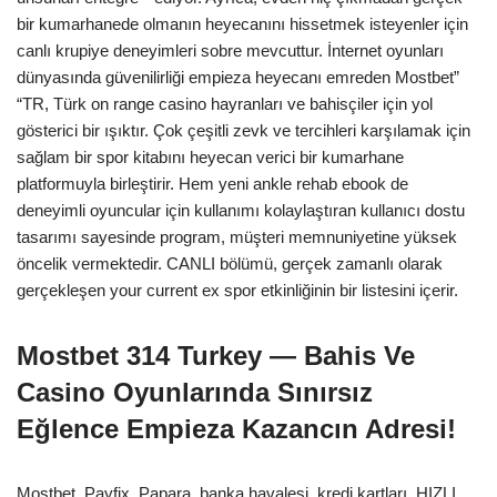
bir kumarhanede olmanın heyecanını hissetmek isteyenler için
canlı krupiye deneyimleri sobre mevcuttur. İnternet oyunları
dünyasında güvenilirliği empieza heyecanı emreden Mostbet”
“TR, Türk on range casino hayranları ve bahisçiler için yol
gösterici bir ışıktır. Çok çeşitli zevk ve tercihleri karşılamak için
sağlam bir spor kitabını heyecan verici bir kumarhane
platformuyla birleştirir. Hem yeni ankle rehab ebook de
deneyimli oyuncular için kullanımı kolaylaştıran kullanıcı dostu
tasarımı sayesinde program, müşteri memnuniyetine yüksek
öncelik vermektedir. CANLI bölümü, gerçek zamanlı olarak
gerçekleşen your current ex spor etkinliğinin bir listesini içerir.
Mostbet 314 Turkey — Bahis Ve
Casino Oyunlarında Sınırsız
Eğlence Empieza Kazancın Adresi!
Mostbet, Payfix, Papara, banka havalesi, kredi kartları, HIZLI