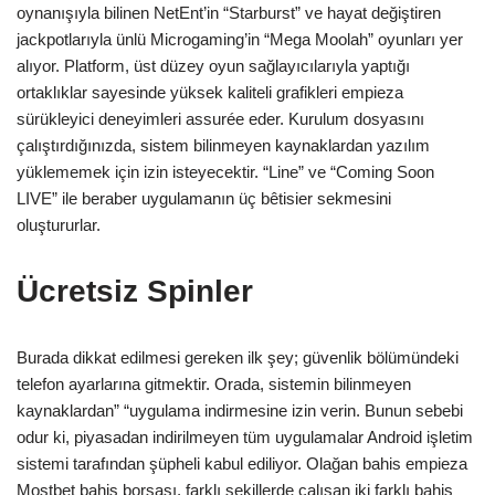
oynanışıyla bilinen NetEnt’in “Starburst” ve hayat değiştiren
jackpotlarıyla ünlü Microgaming’in “Mega Moolah” oyunları yer
alıyor. Platform, üst düzey oyun sağlayıcılarıyla yaptığı
ortaklıklar sayesinde yüksek kaliteli grafikleri empieza
sürükleyici deneyimleri assurée eder. Kurulum dosyasını
çalıştırdığınızda, sistem bilinmeyen kaynaklardan yazılım
yüklememek için izin isteyecektir. “Line” ve “Coming Soon
LIVE” ile beraber uygulamanın üç bêtisier sekmesini
oluştururlar.
Ücretsiz Spinler
Burada dikkat edilmesi gereken ilk şey; güvenlik bölümündeki
telefon ayarlarına gitmektir. Orada, sistemin bilinmeyen
kaynaklardan” “uygulama indirmesine izin verin. Bunun sebebi
odur ki, piyasadan indirilmeyen tüm uygulamalar Android işletim
sistemi tarafından şüpheli kabul ediliyor. Olağan bahis empieza
Mostbet bahis borsası, farklı şekillerde çalışan iki farklı bahis