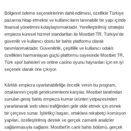
Bölgesel ödeme seçeneklerinin dahil edilmesi, özellikle Türkiye
pazarına hitap etmekte ve kullanıcıların tanınabilir bir yapı içinde
finansal yönetimini kolaylaştırmaktadır. Yerelleştirilmiş stratejisi
empieza küresel hizmet standartları ile Mostbet TR, Türkiye’de
güvenilir ve kullanıcı dostu bir bahis platformu olarak
tanımlanmaktadır. Güvenilirlik, çeşitlilik ve kullanıcı odaklı
özellikleri harmanlayan güçlü platformu sayesinde Mostbet TR,
Türk spor bahisleri ve online casino oyunu hayranları için en iyi
seçenek olarak öne çıkıyor.
Kârlılık empieza uyarlanabilirliğe öncelik veren bu program,
ortaklarının çeşitli gereksinimlerini karşılar. Mostbet tarafından
sunulan geniş bahis empieza kumar ürünleri yelpazesinden
yararlanarak web sitesi trafiğinden gelir elde etmek için esnek
bir çerçeve sunar. İşbirlikçi başarı, ortaklara rekabetçi komisyon
yapıları, özelleştirilmiş destek ve gerçek zamanlı analizler
sağlanmasıyla sağlanır. Mostbet’in canlı bahis bölümü, gerçek