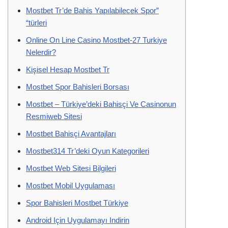
Mostbet Tr’de Bahis Yapılabilecek Spor”
“türleri
Online On Line Casino Mostbet-27 Turkiye
Nelerdir?
Kişisel Hesap Mostbet Tr
Mostbet Spor Bahisleri Borsası
Mostbet – Türkiye’deki Bahisçi Ve Casinonun
Resmiweb Sitesi
Mostbet Bahisçi Avantajları
Mostbet314 Tr’deki Oyun Kategorileri
Mostbet Web Sitesi Bilgileri
Mostbet Mobil Uygulaması
Spor Bahisleri Mostbet Türkiye
Android Için Uygulamayı Indirin