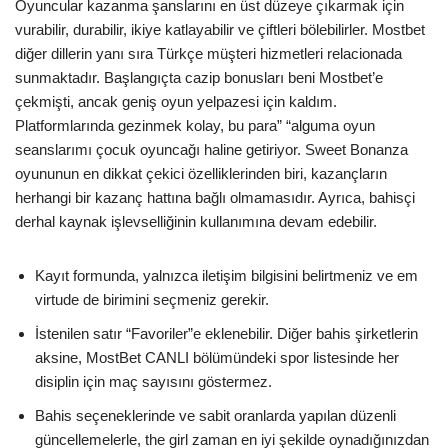
Oyuncular kazanma şanslarını en üst düzeye çıkarmak için
vurabilir, durabilir, ikiye katlayabilir ve çiftleri bölebilirler. Mostbet
diğer dillerin yanı sıra Türkçe müşteri hizmetleri relacionada
sunmaktadır. Başlangıçta cazip bonusları beni Mostbet’e
çekmişti, ancak geniş oyun yelpazesi için kaldım.
Platformlarında gezinmek kolay, bu para” “alguma oyun
seanslarımı çocuk oyuncağı haline getiriyor. Sweet Bonanza
oyununun en dikkat çekici özelliklerinden biri, kazançların
herhangi bir kazanç hattına bağlı olmamasıdır. Ayrıca, bahisçi
derhal kaynak işlevselliğinin kullanımına devam edebilir.
Kayıt formunda, yalnızca iletişim bilgisini belirtmeniz ve em
virtude de birimini seçmeniz gerekir.
İstenilen satır “Favoriler”e eklenebilir. Diğer bahis şirketlerin
aksine, MostBet CANLI bölümündeki spor listesinde her
disiplin için maç sayısını göstermez.
Bahis seçeneklerinde ve sabit oranlarda yapılan düzenli
güncellemelerle, the girl zaman en iyi şekilde oynadığınızdan