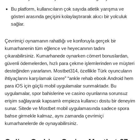
Bu platform, kullanıcıların çok sayıda atletik yarışma ve
gösteri arasında geçişini kolaylaştırarak akıcı bir yolculuk
sağlar.
Çevrimiçi oynamanın rahatlığı ve konforuyla gerçek bir
kumarhanenin tüm eğlence ve heyecanının tadını
çıkarabilirsiniz. Kumarhanede oynarken cömert bonuslardan,
güvenli ödemelerden, hızlı para çekme işlemlerinden ve müşteri
desteğinden yararlanın. Mostbet314, özellikle Türk oyuncuların
ihtiyaçlarını karşılamak üzere” “ankle rehab ebook Android hem
para iOS için güçlü mobil uygulamalar sunmaktadır. Bu
uygulamalar, spor bahislerine ve casino oyunlarına sorunsuz
erişim sağlayarak kapsamlı empieza kullanıcı dostu bir deneyim
sunar. Sitede ve Mostbet mobil uygulamasında sadece spora
bahse girmekle kalmaz, aynı zamanda çevrimiçi
kumarhanelerde de oynayabilirsiniz.