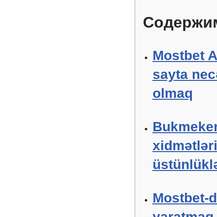
Содержи
Mostbet 
sayta nec
olmaq
Bukmeker
xidmətlər
üstünlüklə
Mostbet-
yaratmaq