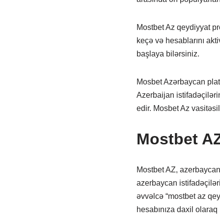
Mostbet Az qeydiyyat pro
keçə və hesablarını aktiv
başlaya bilərsiniz.
Mosbet Azərbaycan plat
Azerbaijan istifadəçilər
edir. Mosbet Az vasitəs
Mostbet AZ
Mostbet AZ, azerbaycanda
azerbaycan istifadəçilər
əvvəlcə “mostbet az qey
hesabınıza daxil olaraq 