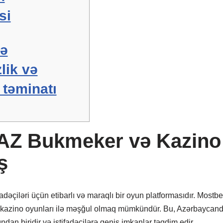
si
də
lik və
 təminatı
AZ Bukmeker və Kazino
ş
dəçiləri üçün etibarlı və maraqlı bir oyun platformasıdır. Mostb
 kazino oyunları ilə məşğul olmaq mümkündür. Bu, Azərbaycanda
ndan biridir və istifadəçilərə geniş imkanlar təqdim edir.