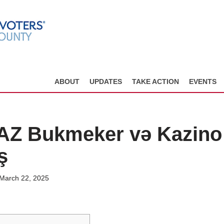
ABOUT
UPDATES
TAKE ACTION
EVENTS
AZ Bukmeker və Kazino
ş
 March 22, 2025