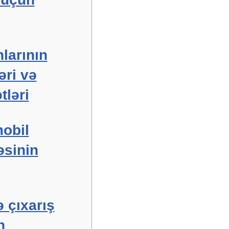
larının
əri və
tləri
obil
əsinin
 çıxarış
n