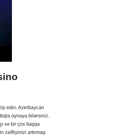
sino
zip edin. Azerbaycan
lıqla oynaya bilərsiniz.
şı və bir çox başqa
 zəifliyinizi artırmaq