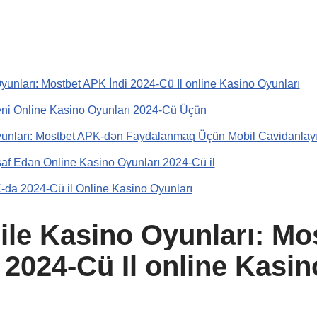
unları: Mostbet APK İndi 2024-Cü Il online Kasino Oyunları
ni Online Kasino Oyunları 2024-Cü Üçün
yunları: Mostbet APK-dən Faydalanmaq Üçün Mobil Cavidanlay
af Edən Online Kasino Oyunları 2024-Cü il
da 2024-Cü il Online Kasino Oyunları
le Kasino Oyunları: Mo
 2024-Cü Il online Kasin