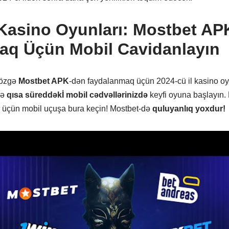
 Kasino Oyunları: Mostbet AP
aq Üçün Mobil Cavidanlayın
 özgə
Mostbet APK
-dən faydalanmaq üçün 2024-cü il kasino oyun
və
qısa süreddəkİ
mobil cədvəllərinizdə
keyfi oyuna başlayın.
üçün mobil uçuşa bura keçin! Mostbet-də
quluyanlıq yoxdur!