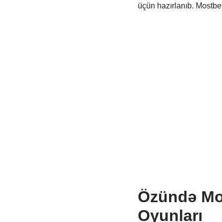
üçün hazırlanıb. Mostbet
Özündə Mos
Oyunları