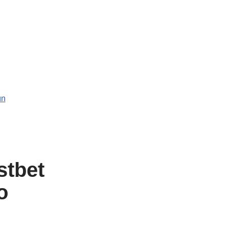
ın
stbet
o