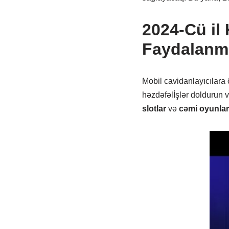
2024-Cü il
Faydalanm
Mobil cavidanlayıcılara
həzdəfəlİşlər doldurun 
slotlar
və
cəmi oyunlar