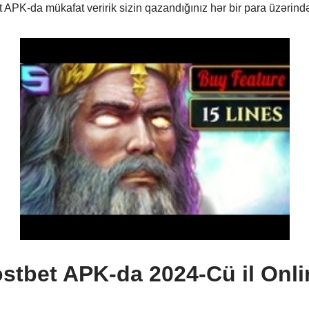
 APK-da mükafat veririk sizin qazandığınız hər bir para üzərind
tbet APK-da 2024-Cü il Onli