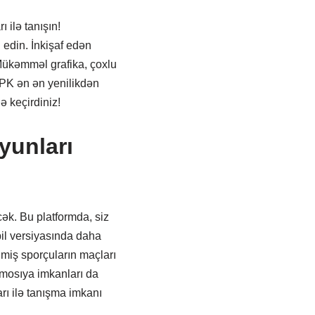
 ilə tanışın!
edin. İnkişaf edən
 Mükəmməl grafika, çoxlu
 APK ən ən yenilikdən
ə keçirdiniz!
yunları
ək. Bu platformda, siz
obil versiyasında daha
ilmiş sporçuların maçları
omosıya imkanları da
rı ilə tanışma imkanı