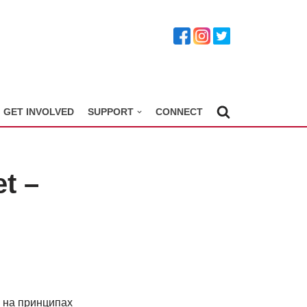
GET INVOLVED
SUPPORT
CONNECT
t –
 на принципах