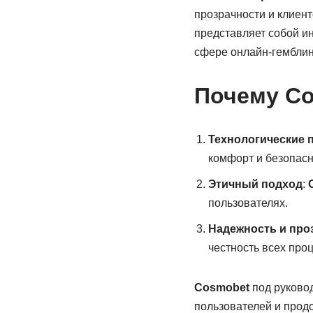
прозрачности и клиен
представляет собой и
сфере онлайн-гемблин
Почему Co
Технологические 
комфорт и безопасн
Этичный подход
:
пользователях.
Надежность и про
честность всех проц
Cosmobet
под руково
пользователей и прод