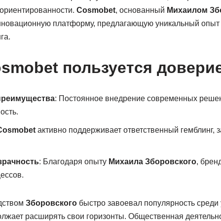
ториентированности.
Cosmobet
, основанный
Михаилом Зб
нновационную платформу, предлагающую уникальный опыт 
га.
smobet пользуется довери
преимущества
: Постоянное внедрение современных решен
ость.
Cosmobet
активно поддерживает ответственный гемблинг, з
зрачность
: Благодаря опыту
Михаила Зборовского
, брен
ессов.
дством
Зборовского
быстро завоевал популярность среди 
олжает расширять свои горизонты. Общественная деятельн