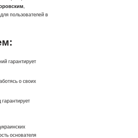
оровским
,
для пользователей в
ем:
ий гарантирует
аботясь о своих
д гарантирует
украинских
ость основателя