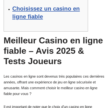
Choisissez un casino en
ligne fiable
Meilleur Casino en ligne
fiable – Avis 2025 &
Tests Joueurs
Les casinos en ligne sont devenus très populaires ces dernières
années, offrant une expérience de jeu en ligne sécurisée et
amusante. Mais comment choisir le meilleur casino en ligne
fiable pour vous ?
Il est important de noter que le choix d’un casino en ligne