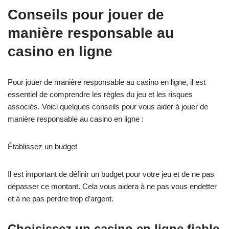
Conseils pour jouer de
manière responsable au
casino en ligne
Pour jouer de manière responsable au casino en ligne, il est
essentiel de comprendre les règles du jeu et les risques
associés. Voici quelques conseils pour vous aider à jouer de
manière responsable au casino en ligne :
Établissez un budget
Il est important de définir un budget pour votre jeu et de ne pas
dépasser ce montant. Cela vous aidera à ne pas vous endetter
et à ne pas perdre trop d’argent.
Choisissez un casino en ligne fiable