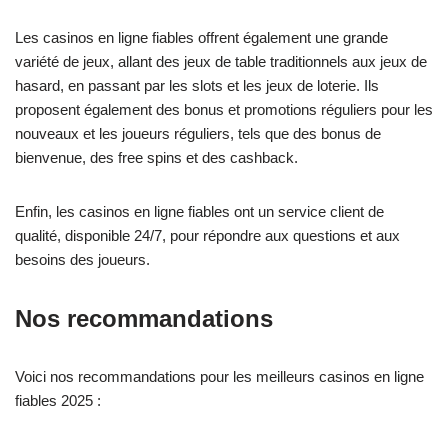
Les casinos en ligne fiables offrent également une grande
variété de jeux, allant des jeux de table traditionnels aux jeux de
hasard, en passant par les slots et les jeux de loterie. Ils
proposent également des bonus et promotions réguliers pour les
nouveaux et les joueurs réguliers, tels que des bonus de
bienvenue, des free spins et des cashback.
Enfin, les casinos en ligne fiables ont un service client de
qualité, disponible 24/7, pour répondre aux questions et aux
besoins des joueurs.
Nos recommandations
Voici nos recommandations pour les meilleurs casinos en ligne
fiables 2025 :