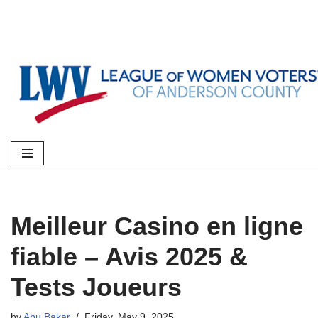
Skip
to
content
Meilleur Casino en ligne
fiable – Avis 2025 &
Tests Joueurs
by
Abu Bakar
Friday, May 9, 2025