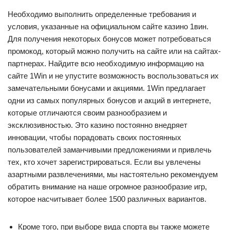
Необходимо выполнить определенные требования и
условия, указанные на официальном сайте казино 1вин.
Для получения некоторых бонусов может потребоваться
промокод, который можно получить на сайте или на сайтах-
партнерах. Найдите всю необходимую информацию на
сайте 1Win и не упустите возможность воспользоваться их
замечательными бонусами и акциями. 1Win предлагает
одни из самых популярных бонусов и акций в интернете,
которые отличаются своим разнообразием и
эксклюзивностью. Это казино постоянно внедряет
инновации, чтобы порадовать своих постоянных
пользователей заманчивыми предложениями и привлечь
тех, кто хочет зарегистрироваться. Если вы увлечены
азартными развлечениями, мы настоятельно рекомендуем
обратить внимание на наше огромное разнообразие игр,
которое насчитывает более 1500 различных вариантов.
Кроме того, при выборе вида спорта вы также можете