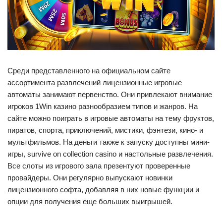
Среди представленного на официальном сайте
ассортимента развлечений лицензионные игровые
автоматы занимают первенство. Они привлекают внимание
игроков 1Win казино разнообразием типов и жанров. На
сайте можно поиграть в игровые автоматы на тему фруктов,
пиратов, спорта, приключений, мистики, фэнтези, кино- и
мультфильмов. На деньги также к запуску доступны мини-
игры, survive on collection casino и настольные развлечения.
Все слоты из игрового зала презентуют проверенные
провайдеры. Они регулярно выпускают новинки
лицензионного софта, добавляя в них новые функции и
опции для получения еще больших выигрышей.