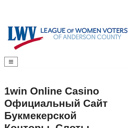
Skip
to
content
1win Online Casino
Официальный Сайт
Букмекерской
Конторы, Слоты,