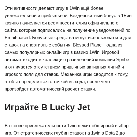
Эти активности делают игру в 1Win ещё более
увлекательной и прибыльной. Бездепозитный бонус в 1Вин
казино начисляется всем посетителям официального
сайта, которые подписались на получение уведомлений по
Email-based. Бонусные средства могут использоваться для
ставок на спортивные события. Blessed Plane – одна из
самых популярных онлайн игр в казино 1Win. Игровой
автомат входит в коллекцию развлечений компании Spribe
и отличается отсутствием привычных активных линий и
игрового поля для ставок. Механика игры сводится к тому,
чтобы определиться с точкой выхода, после чего
произойдет автоматический расчет ставки.
Играйте В Lucky Jet
В основе привлекательности 1win лежит обширный выбор
игр. От стратегических глубин ставок на 1win в Dota 2 до