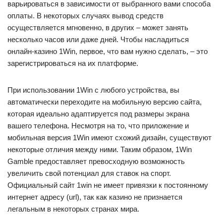
варьироваться в зависимости от выбранного вами способа
оплаты. В некоторых случаях вывод средств
осуществляется мгновенно, в других – может занять
несколько часов или даже дней. Чтобы насладиться
онлайн-казино 1Win, первое, что вам нужно сделать, – это
зарегистрироваться на их платформе.
При использовании 1Win с любого устройства, вы
автоматически переходите на мобильную версию сайта,
которая идеально адаптируется под размеры экрана
вашего телефона. Несмотря на то, что приложение и
мобильная версия 1Win имеют схожий дизайн, существуют
некоторые отличия между ними. Таким образом, 1Win
Gamble предоставляет превосходную возможность
увеличить свой потенциал для ставок на спорт.
Официальный сайт 1win не имеет привязки к постоянному
интернет адресу (url), так как казино не признается
легальным в некоторых странах мира.