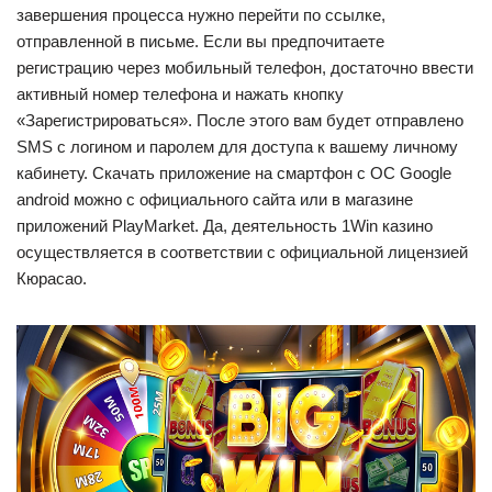
завершения процесса нужно перейти по ссылке,
отправленной в письме. Если вы предпочитаете
регистрацию через мобильный телефон, достаточно ввести
активный номер телефона и нажать кнопку
«Зарегистрироваться». После этого вам будет отправлено
SMS с логином и паролем для доступа к вашему личному
кабинету. Скачать приложение на смартфон с ОС Google
android можно с официального сайта или в магазине
приложений PlayMarket. Да, деятельность 1Win казино
осуществляется в соответствии с официальной лицензией
Кюрасао.