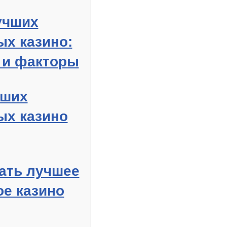
учших
х казино:
 и факторы
чших
х казино
ать лучшее
е казино