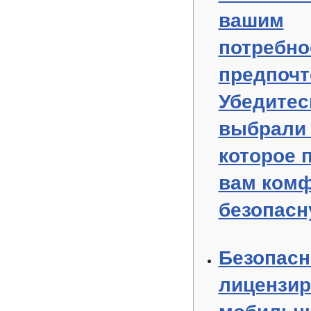
вашим
потребно
предпочт
Убедитес
выбрали 
которое 
вам ком
безопасн
Безопасн
лицензир