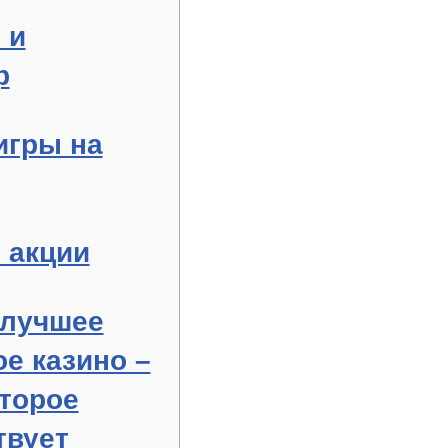
 и
р
игры на
 акции
 лучшее
е казино –
оторое
твует