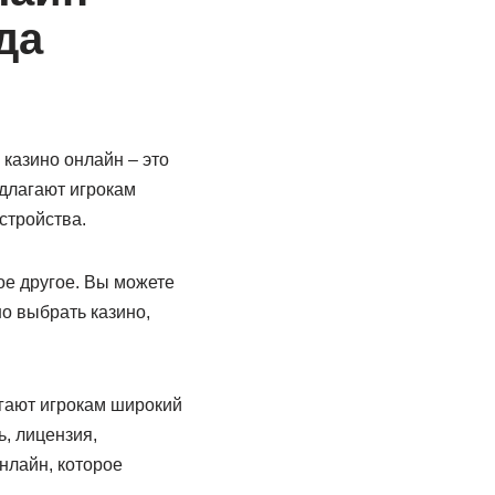
да
казино онлайн – это
едлагают игрокам
стройства.
ое другое. Вы можете
но выбрать казино,
гают игрокам широкий
ь, лицензия,
нлайн, которое