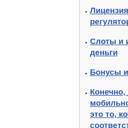
Лицензия
регулято
Слоты и 
деньги
Бонусы и
Конечно,
мобильно
это то, к
соответс