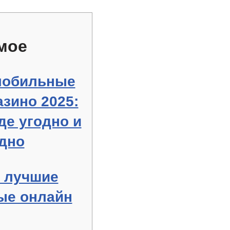
мое
мобильные
азино 2025:
де угодно и
одно
е лучшие
ые онлайн