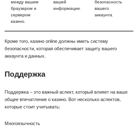
между вашим
вашей
безопасность
браузером и
информации.
вашего
сервером
аккаунта.
казино.
Кроме того, казино online должны иметь систему
безопасности, которая обеспечивает защиту вашего
аккаунта и данных.
Поддержка
Поддержка – это важный аспект, который влияет на ваше
общее впечатление о казино. Вот несколько аспектов,
которые стоит учитывать:
Многоязычность