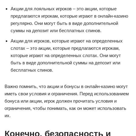
Акции для лояльных игроков – это акции, которые
предлагаются игрокам, которые играют в онлайн-казино
регулярно. Они могут быть в виде дополнительной
суммы на депозит или бесплатных спинов.
Акции для игроков, которые играют на определенных
слотах – это акции, которые предлагаются игрокам,
которые играют на определенных слотах. Они могут
быть в виде дополнительной суммы на депозит или
бесплатных спинов.
Важно помнить, что акции и бонусы в онлайн-казино могут
иметь свои условия и ограничения. Перед использованием
бонуса или акции, игрок должен прочитать условия и
ограничения, чтобы понимать, как он может использовать
их.
Конечно, безопасность и