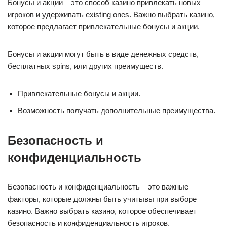
Бонусы и акции – это способ казино привлекать новых
игроков и удерживать existing ones. Важно выбрать казино,
которое предлагает привлекательные бонусы и акции.
Бонусы и акции могут быть в виде денежных средств,
бесплатных spins, или других преимуществ.
Привлекательные бонусы и акции.
Возможность получать дополнительные преимущества.
Безопасность и
конфиденциальность
Безопасность и конфиденциальность – это важные
факторы, которые должны быть учитывы при выборе
казино. Важно выбрать казино, которое обеспечивает
безопасность и конфиденциальность игроков.