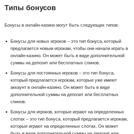
Типы бонусов
Бонусы в онлайн-казино могут быть следующих типов:
Бонусы для новых игроков – это тип бонуса, который
предлагается новым игрокам, чтобы они начали играть в
онлайн-казино. Он может быть в виде дополнительной
суммы на депозит или бесплатных спинов.
Бонусы для постоянных игроков – это тип бонуса,
который предлагается игрокам, которые уже имеют
аккаунт в онлайн-казино. Он может быть в виде
дополнительной суммы на депозит или бесплатных
спинов.
Бонусы для игроков, которые играют на определенных
слотах – это тип бонуса, который предлагается игрокам,
которые играют на определенных слотах. Он может
быть в виде дополнительной суммы на депозит или