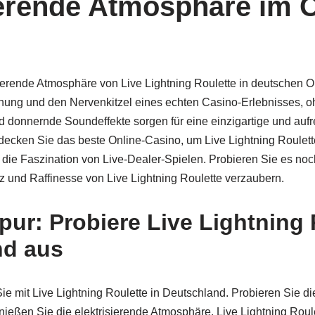
ierende Atmosphäre im O
sierende Atmosphäre von Live Lightning Roulette in deutschen O
ung und den Nervenkitzel eines echten Casino-Erlebnisses, o
nd donnernde Soundeffekte sorgen für eine einzigartige und auf
decken Sie das beste Online-Casino, um Live Lightning Roulett
 die Faszination von Live-Dealer-Spielen. Probieren Sie es no
z und Raffinesse von Live Lightning Roulette verzaubern.
ur: Probiere Live Lightning 
nd aus
e mit Live Lightning Roulette in Deutschland. Probieren Sie d
ießen Sie die elektrisierende Atmosphäre. Live Lightning Roule