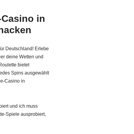
-Casino in
knacken
für Deutschland! Erlebe
ier deine Wetten und
oulette bietet
jedes Spins ausgewählt
ne-Casino in
biert und ich muss
te-Spiele ausprobiert,