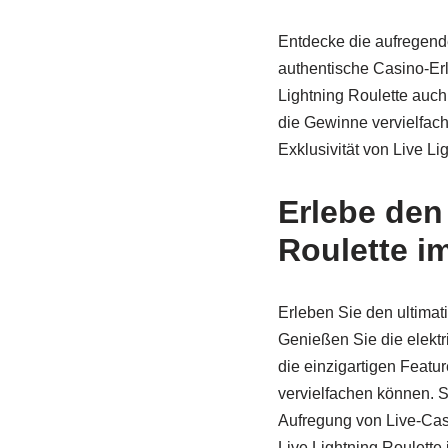
Entdecke die aufregende
authentische Casino-Erl
Lightning Roulette auch
die Gewinne vervielfach
Exklusivität von Live Li
Erlebe den
Roulette i
Erleben Sie den ultimat
Genießen Sie die elekt
die einzigartigen Featur
vervielfachen können. S
Aufregung von Live-Cas
Live Lightning Roulette