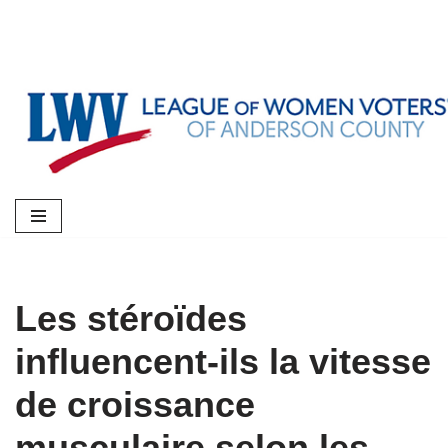
Skip
to
content
Les stéroïdes
influencent-ils la vitesse
de croissance
musculaire selon les