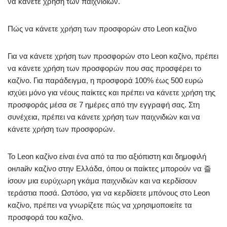
να κάνετε χρήση των παιχνιδιών.
Πώς να κάνετε χρήση των προσφορών στο Leon καζίνο
Για να κάνετε χρήση των προσφορών στο Leon καζίνο, πρέπει
να κάνετε χρήση των προσφορών που σας προσφέρει το
καζίνο. Για παράδειγμα, η προσφορά 100% έως 500 ευρώ
ισχύει μόνο για νέους παίκτες και πρέπει να κάνετε χρήση της
προσφοράς μέσα σε 7 ημέρες από την εγγραφή σας. Στη
συνέχεια, πρέπει να κάνετε χρήση των παιχνιδιών και να
κάνετε χρήση των προσφορών.
Το Leon καζίνο είναι ένα από τα πιο αξιόπιστη και δημοφιλή
онлайν καζίνο στην Ελλάδα, όπου οι παίκτες μπορούν να 즐
ίσουν μια ευρύχωρη γκάμα παιχνιδιών και να κερδίσουν
τεράστια ποσά. Ωστόσο, για να κερδίσετε μπόνους στο Leon
καζίνο, πρέπει να γνωρίζετε πώς να χρησιμοποιείτε τα
προσφορά του καζίνο.