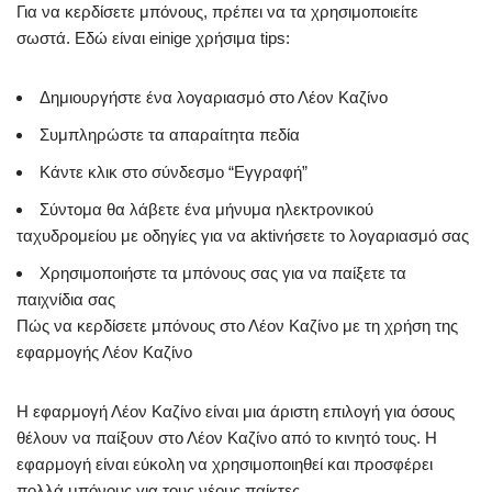
Για να κερδίσετε μπόνους, πρέπει να τα χρησιμοποιείτε
σωστά. Εδώ είναι einige χρήσιμα tips:
Δημιουργήστε ένα λογαριασμό στο Λέον Καζίνο
Συμπληρώστε τα απαραίτητα πεδία
Κάντε κλικ στο σύνδεσμο “Εγγραφή”
Σύντομα θα λάβετε ένα μήνυμα ηλεκτρονικού
ταχυδρομείου με οδηγίες για να aktivήσετε το λογαριασμό σας
Χρησιμοποιήστε τα μπόνους σας για να παίξετε τα
παιχνίδια σας
Πώς να κερδίσετε μπόνους στο Λέον Καζίνο με τη χρήση της
εφαρμογής Λέον Καζίνο
Η εφαρμογή Λέον Καζίνο είναι μια άριστη επιλογή για όσους
θέλουν να παίξουν στο Λέον Καζίνο από το κινητό τους. Η
εφαρμογή είναι εύκολη να χρησιμοποιηθεί και προσφέρει
πολλά μπόνους για τους νέους παίκτες.