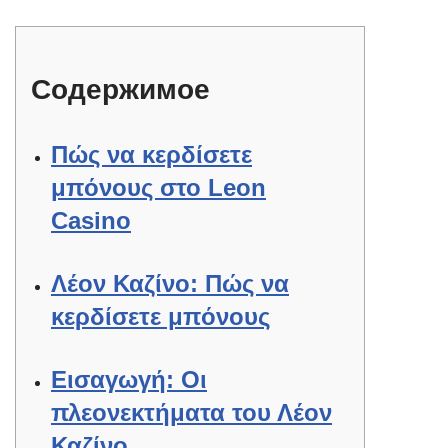
Содержимое
Πώς να κερδίσετε
μπόνους στο Leon
Casino
Λέον Καζίνο: Πώς να
κερδίσετε μπόνους
Εισαγωγή: Οι
πλεονεκτήματα του Λέον
Καζίνο