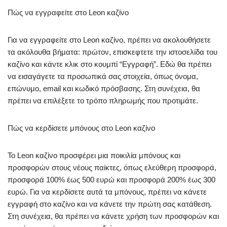
Πώς να εγγραφείτε στο Leon καζίνο
Για να εγγραφείτε στο Leon καζίνο, πρέπει να ακολουθήσετε
τα ακόλουθα βήματα: πρώτον, επισκεφτετε την ιστοσελίδα του
καζίνο και κάντε κλικ στο κουμπί “Εγγραφή”. Εδώ θα πρέπει
να εισαγάγετε τα προσωπικά σας στοιχεία, όπως όνομα,
επώνυμο, email και κωδικό πρόσβασης. Στη συνέχεια, θα
πρέπει να επιλέξετε το τρόπο πληρωμής που προτιμάτε.
Πώς να κερδίσετε μπόνους στο Leon καζίνο
Το Leon καζίνο προσφέρει μια ποικιλία μπόνους και
προσφορών στους νέους παίκτες, όπως ελεύθερη προσφορά,
προσφορά 100% έως 500 ευρώ και προσφορά 200% έως 300
ευρώ. Για να κερδίσετε αυτά τα μπόνους, πρέπει να κάνετε
εγγραφή στο καζίνο και να κάνετε την πρώτη σας κατάθεση.
Στη συνέχεια, θα πρέπει να κάνετε χρήση των προσφορών και