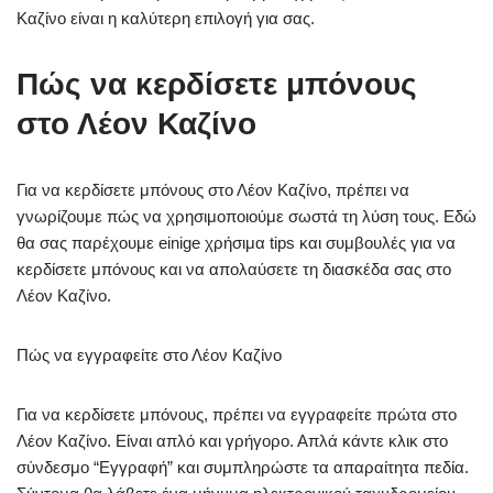
Καζίνο είναι η καλύτερη επιλογή για σας.
Πώς να κερδίσετε μπόνους
στο Λέον Καζίνο
Για να κερδίσετε μπόνους στο Λέον Καζίνο, πρέπει να
γνωρίζουμε πώς να χρησιμοποιούμε σωστά τη λύση τους. Εδώ
θα σας παρέχουμε einige χρήσιμα tips και συμβουλές για να
κερδίσετε μπόνους και να απολαύσετε τη διασκέδα σας στο
Λέον Καζίνο.
Πώς να εγγραφείτε στο Λέον Καζίνο
Για να κερδίσετε μπόνους, πρέπει να εγγραφείτε πρώτα στο
Λέον Καζίνο. Είναι απλό και γρήγορο. Απλά κάντε κλικ στο
σύνδεσμο “Εγγραφή” και συμπληρώστε τα απαραίτητα πεδία.