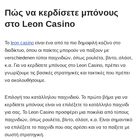
Πώς να κερδίσετε μπόνους
στο Leon Casino
Το
leon casino
είναι ένα από τα πιο δημοφιλή καζίνο στο
διαδίκτυο, όπου οι παίκτες μπορούν να παίξουν με
verschiedenen τύποι παιχνιδιών, όπως ρουλέτα, βίντο, σλάοτ,
κ.α. Για να κερδίσετε μπόνους στο Leon Casino, πρέπει να
γνωρίζουμε τις βασικές στρατηγικές και τακτικές που πρέπει
να ακολουθήσουμε.
Επιλογή του κατάλληλου παιχνιδιού. Το πρώτο βήμα για να
κερδίσετε μπόνους είναι να επιλέξετε το κατάλληλο παιχνίδι
για σας. Το Leon Casino προσφέρει μια ποικιλία από τύπους
παιχνιδιών, όπως ρουλέτα, βίντο, σλάοτ, κ.α. Είναι σημαντικό
να επιλέξετε το παιχνίδι που σας αρέσει και να το παίξετε με
σωστή στρατηγική.