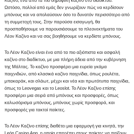
Καζίνο, ένα από τα πιο δημοφιλή καζίνο στο διαδίκτυο.
Ωστόσο, πολλοί από εμάς δεν γνωρίζουν πώς να κερδίσουν
μπόνους και να απολαύσουν όσο το δυνατόν περισσότερο από
τη συμμετοχή τους. Στην παρούσα εισαγωγή, θα
προσπαθήσουμε να παρουσιάσουμε τα πλεονεκτήματα του
Λέον Καζίνο και να σας βοηθήσουμε να κερδίστε μπόνους.
Το Λέον Καζίνο είναι ένα από τα πιο αξιόπιστα και ασφαλή
καζίνο στο διαδίκτυο, με μια πλήρη άδεια από την κυβέρνηση
της Μάλτας. Το καζίνο προσφέρει μια ευρεία γκάμα
παιχνιδιών, από κλασικά καζίνο παιχνίδια, όπως ρουλέτα,
μπακαράκ, και σλάωτ, μέχρι και νέα και πρωτότυπα παιχνίδια,
όπως το Leovegas και το Leoslot. Το Λέον Καζίνο επίσης
προσφέρει μια σειρά από μπόνους και προσφορές, όπως
καλωσόρισμα μπόνους, μπόνους χωρίς προσφορά, και
προσφορές για τακτοί παίκτες.
Το Λέον Καζίνο επίσης διαθέτει μια εφαρμογή για κινητά, την
León Casino App, η οποία επιτρέπει στους παίκτες να παίζουν