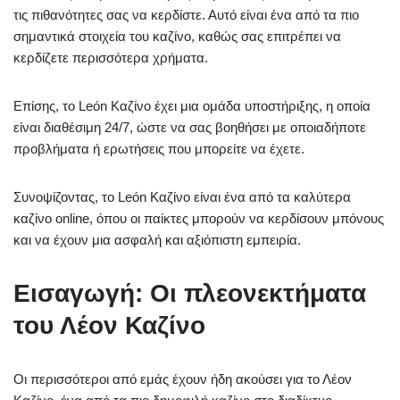
τις πιθανότητες σας να κερδίστε. Αυτό είναι ένα από τα πιο
σημαντικά στοιχεία του καζίνο, καθώς σας επιτρέπει να
κερδίζετε περισσότερα χρήματα.
Επίσης, το León Καζίνο έχει μια ομάδα υποστήριξης, η οποία
είναι διαθέσιμη 24/7, ώστε να σας βοηθήσει με οποιαδήποτε
προβλήματα ή ερωτήσεις που μπορείτε να έχετε.
Συνοψίζοντας, το León Καζίνο είναι ένα από τα καλύτερα
καζίνο online, όπου οι παίκτες μπορούν να κερδίσουν μπόνους
και να έχουν μια ασφαλή και αξιόπιστη εμπειρία.
Εισαγωγή: Οι πλεονεκτήματα
του Λέον Καζίνο
Οι περισσότεροι από εμάς έχουν ήδη ακούσει για το Λέον