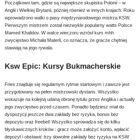
Początkowo tam, gdzie są największe skupiska Polonii – w
Anglii i Wielkiej Brytanii, później również w innych krajach. Roku
wprowadzono walki o pasy międzynarodowego mistrza KSW.
Pierwszym mistrzem został niezwykle popularny watts Polsce
Mamed Khalidov. W walce wieczoru wzrósł kurs mhh
zwycięstwo Michała Materli, co oznacza, że gracze chętniej
stawiają na jego rywala.
Ksw Epic: Kursy Bukmacherskie
Fries znajduje się regularnym rytmie startowym i zawsze jest
przygotowany na pełen mistrzowski dystans. Wszystko
wskazuje na kolejną udaną obronę tytułu przez Anglika i actually
jego zwycięstwo przed czasem. Ponadto będziesz miał do
dyspozycji jeszcze dwa zakłady bez ryzyka, bonus bez
depozytu oraz freebet! Wszystko sprowadza się do kilku
błyskawicznych kroków : gracz może założyć konto, wpłacić
depozyt i obstawić trzy dowolne zakłady bez ryzyka na KSW