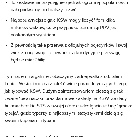
To zestawienie przyciągnęło jednak ogromną popularność i
dało podwaliny pod dalszy rozwój.
Najpopularniejsze gale KSW mogły liczyć” “em kilka
milionów widzów, co w przypadku transmisji PPV jest
doskonałym wynikiem.
Z pewnością taka przerwa z oficjalnych pojedynków i swój
wiek zrobią swoje i z pewnością kondycyjnie przewagę
będzie miał Philip.
Tym razem na gali nie zobaczymy żadnej walki z udziałem
kobiet. W sieci można znaleźć wiele porad dotyczących tego,
jak typować KSW. Dużym zainteresowaniem cieszą się tak
zwane “pewniaczki” oraz darmowe zakłady na KSW. Zakłady
bukmacherskie STS w swojej ofercie udostępnia usługę “gracze
typują”, gdzie typerzy z najlepszymi statystykami dzielą się
swoimi kuponami i typami.