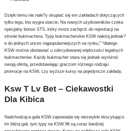
Dzięki temu nie nale?y skupiać się em zakładach dotyczących
tylko tego, kto wygra starcie. Na nowych użytkowników czeka
specjalny bonus STS, który może zachęcić do rejestracji na
stronie bukmachera. Typy bukmacherskie KSW należą jednak?
e do jednych unces najpopularniejszych na rynku,” “dlatego
KSW można obstawiać u zdecydowanej większości legalnych
bukmacherów. Każdy bukmacher stara się jednak wyróżnić
swoją ofertą, przedstawiając graczom różnego rodzaju
promocje na KSW, czy wyższe kursy na pojedyncze zakłady.
Ksw T Lv Bet – Ciekawostki
Dla Kibica
Nadchodząca gala KSW zapowiada się niezwykle ekscytująco.
Im bliżej gali, tym typy na KSW 96 są coraz bardziej
poszukiwane poprzez graczy. Kursy na najbliższą galę KSW