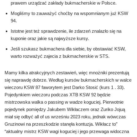
prawem urządzać zakłady bukmacherskie w Polsce.
Mogliśmy to zauważyć choćby na wspomnianym już KSW
94.
Istotne jest też sprawdzenie, ile zdarzeń znalazło się na
kuponie oraz jakie są najwyższe kursy.
Jeśli szukasz bukmachera dla siebie, by obstawiać KSW,
warto rozważyć zajecia z bukmacherskie w STS.
Mamy kilka atrakcyjnych zestawień, więc mnożniki prezentują
się naprawdę dobrze. Według kursów bukmacherskich w walce
wieczoru KSW 87 faworytem jest Darko Stosić (kurs 1 . 33).
Pojedynkiem wieczoru podczas XTB KSW 92 będzie
mistrzowska walka o passing w wadze koguciej. Pierwotnie
pojedynek pomiędzy Jakubem Wikłaczem oraz Zuriko Jojuą
miał się odbyć all of us wrześniu 2023 roku, jednak wówczas
Gruzinowi na przeszkodzie stanęła kontuzja. Wikłacz to”
“aktualny mistrz KSW wagi koguciej i jego przewaga widoczna