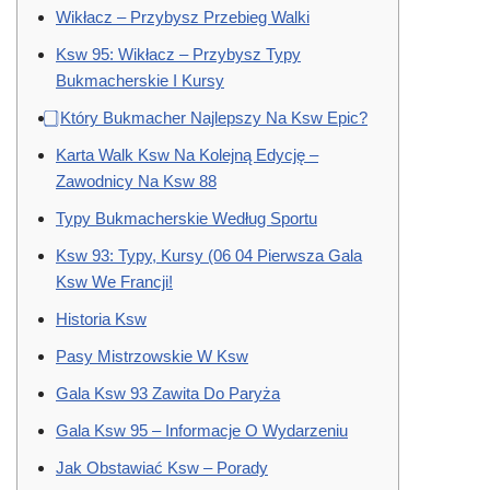
Wikłacz – Przybysz Przebieg Walki
Ksw 95: Wikłacz – Przybysz Typy
Bukmacherskie I Kursy
⃣ Który Bukmacher Najlepszy Na Ksw Epic?
Karta Walk Ksw Na Kolejną Edycję –
Zawodnicy Na Ksw 88
Typy Bukmacherskie Według Sportu
Ksw 93: Typy, Kursy (06 04 Pierwsza Gala
Ksw We Francji!
Historia Ksw
Pasy Mistrzowskie W Ksw
Gala Ksw 93 Zawita Do Paryża
Gala Ksw 95 – Informacje O Wydarzeniu
Jak Obstawiać Ksw – Porady