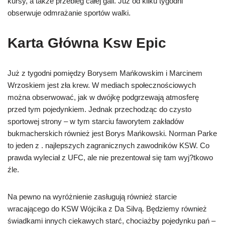
kursy, a także przebieg całej gali. Już od kilku tygodni
obserwuje odmrażanie sportów walki.
Karta Główna Ksw Epic
Już z tygodni pomiędzy Borysem Mańkowskim i Marcinem
Wrzoskiem jest zła krew. W mediach społecznościowych
można obserwować, jak w dwójkę podgrzewają atmosferę
przed tym pojedynkiem. Jednak przechodząc do czysto
sportowej strony – w tym starciu faworytem zakładów
bukmacherskich również jest Borys Mańkowski. Norman Parke
to jeden z . najlepszych zagranicznych zawodników KSW. Co
prawda wyleciał z UFC, ale nie prezentował się tam wyj?tkowo
źle.
Na pewno na wyróżnienie zasługują również starcie
wracającego do KSW Wójcika z Da Silvą. Będziemy również
świadkami innych ciekawych starć, chociażby pojedynku pań –