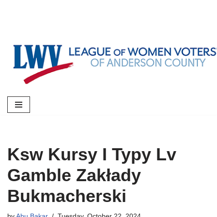
Skip
to
content
Ksw Kursy I Typy Lv
Gamble Zakłady
Bukmacherski
by
Abu Bakar
Tuesday, October 22, 2024