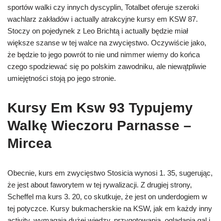
sportów walki czy innych dyscyplin, Totalbet oferuje szeroki
wachlarz zakładów i actually atrakcyjne kursy em KSW 87.
Stoczy on pojedynek z Leo Brichtą i actually będzie miał
większe szanse w tej walce na zwycięstwo. Oczywiście jako,
że będzie to jego powrót to nie und nimmer wiemy do końca
czego spodziewać się po polskim zawodniku, ale niewątpliwie
umiejętności stoją po jego stronie.
Kursy Em Ksw 93 Typujemy
Walkę Wieczoru Parnasse –
Mircea
Obecnie, kurs em zwycięstwo Stosicia wynosi 1. 35, sugerując,
że jest about faworytem w tej rywalizacji. Z drugiej strony,
Scheffel ma kurs 3. 20, co skutkuje, że jest on underdogiem w
tej potyczce. Kursy bukmacherskie na KSW, jak em każdy inny
activity, wymagają dużej wiedzy, przygotowania, oglądania gal i