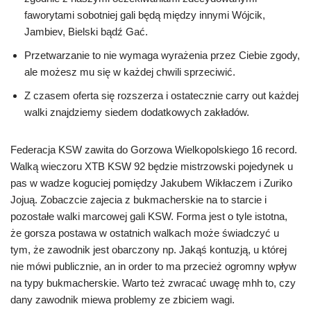
faworytami sobotniej gali będą między innymi Wójcik,
Jambiev, Bielski bądź Gać.
Przetwarzanie to nie wymaga wyrażenia przez Ciebie zgody,
ale możesz mu się w każdej chwili sprzeciwić.
Z czasem oferta się rozszerza i ostatecznie carry out każdej
walki znajdziemy siedem dodatkowych zakładów.
Federacja KSW zawita do Gorzowa Wielkopolskiego 16 record.
Walką wieczoru XTB KSW 92 będzie mistrzowski pojedynek u
pas w wadze koguciej pomiędzy Jakubem Wikłaczem i Zuriko
Jojuą. Zobaczcie zajecia z bukmacherskie na to starcie i
pozostałe walki marcowej gali KSW. Forma jest o tyle istotna,
że gorsza postawa w ostatnich walkach może świadczyć u
tym, że zawodnik jest obarczony np. Jakąś kontuzją, u której
nie mówi publicznie, an in order to ma przecież ogromny wpływ
na typy bukmacherskie. Warto też zwracać uwagę mhh to, czy
dany zawodnik miewa problemy ze zbiciem wagi.