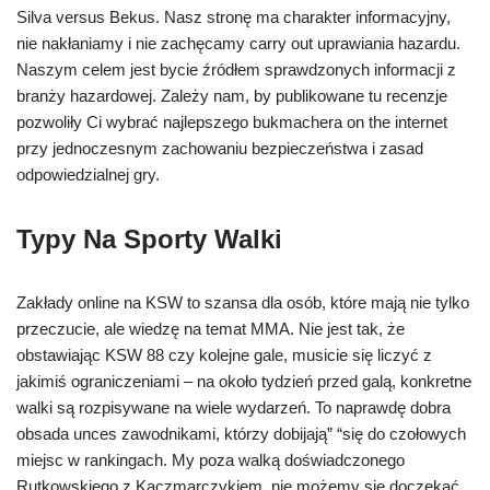
Silva versus Bekus. Nasz stronę ma charakter informacyjny,
nie nakłaniamy i nie zachęcamy carry out uprawiania hazardu.
Naszym celem jest bycie źródłem sprawdzonych informacji z
branży hazardowej. Zależy nam, by publikowane tu recenzje
pozwoliły Ci wybrać najlepszego bukmachera on the internet
przy jednoczesnym zachowaniu bezpieczeństwa i zasad
odpowiedzialnej gry.
Typy Na Sporty Walki
Zakłady online na KSW to szansa dla osób, które mają nie tylko
przeczucie, ale wiedzę na temat MMA. Nie jest tak, że
obstawiając KSW 88 czy kolejne gale, musicie się liczyć z
jakimiś ograniczeniami – na około tydzień przed galą, konkretne
walki są rozpisywane na wiele wydarzeń. To naprawdę dobra
obsada unces zawodnikami, którzy dobijają” “się do czołowych
miejsc w rankingach. My poza walką doświadczonego
Rutkowskiego z Kaczmarczykiem, nie możemy się doczekać