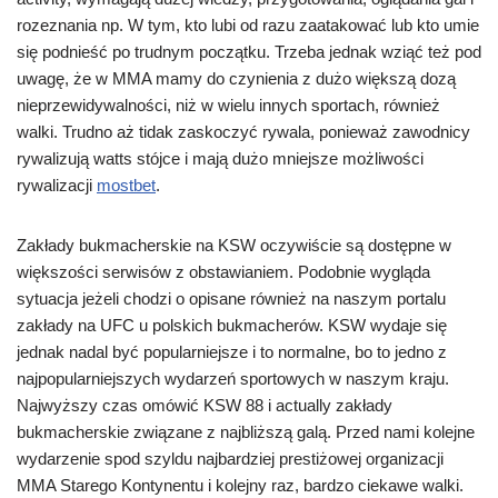
rozeznania np. W tym, kto lubi od razu zaatakować lub kto umie
się podnieść po trudnym początku. Trzeba jednak wziąć też pod
uwagę, że w MMA mamy do czynienia z dużo większą dozą
nieprzewidywalności, niż w wielu innych sportach, również
walki. Trudno aż tidak zaskoczyć rywala, ponieważ zawodnicy
rywalizują watts stójce i mają dużo mniejsze możliwości
rywalizacji
mostbet
.
Zakłady bukmacherskie na KSW oczywiście są dostępne w
większości serwisów z obstawianiem. Podobnie wygląda
sytuacja jeżeli chodzi o opisane również na naszym portalu
zakłady na UFC u polskich bukmacherów. KSW wydaje się
jednak nadal być popularniejsze i to normalne, bo to jedno z
najpopularniejszych wydarzeń sportowych w naszym kraju.
Najwyższy czas omówić KSW 88 i actually zakłady
bukmacherskie związane z najbliższą galą. Przed nami kolejne
wydarzenie spod szyldu najbardziej prestiżowej organizacji
MMA Starego Kontynentu i kolejny raz, bardzo ciekawe walki.