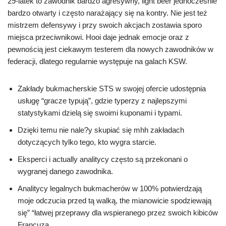
29-latek to zawodnik bardzo agresywny, light beer jednocześnie
bardzo otwarty i często narażający się na kontry. Nie jest też
mistrzem defensywy i przy swoich akcjach zostawia sporo
miejsca przeciwnikowi. Hooi daje jednak emocje oraz z
pewnością jest ciekawym testerem dla nowych zawodników w
federacji, dlatego regularnie występuje na galach KSW.
Zakłady bukmacherskie STS w swojej ofercie udostępnia
usługę “gracze typują”, gdzie typerzy z najlepszymi
statystykami dzielą się swoimi kuponami i typami.
Dzięki temu nie nale?y skupiać się mhh zakładach
dotyczących tylko tego, kto wygra starcie.
Eksperci i actually analitycy często są przekonani o
wygranej danego zawodnika.
Analitycy legalnych bukmacherów w 100% potwierdzają
moje odczucia przed tą walką, the mianowicie spodziewają
się” “łatwej przeprawy dla wspieranego przez swoich kibiców
Francuza.