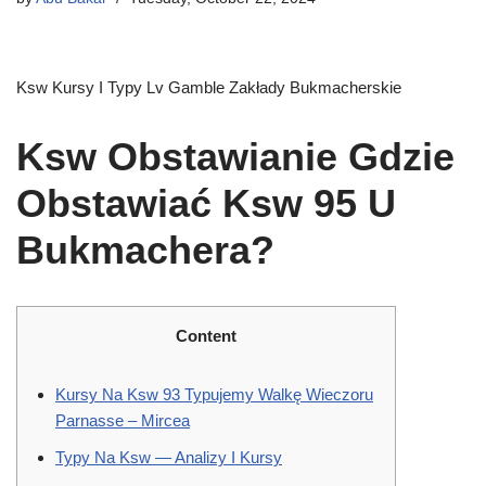
Ksw Kursy I Typy Lv Gamble Zakłady Bukmacherskie
Ksw Obstawianie Gdzie
Obstawiać Ksw 95 U
Bukmachera?
Content
Kursy Na Ksw 93 Typujemy Walkę Wieczoru
Parnasse – Mircea
Typy Na Ksw — Analizy I Kursy