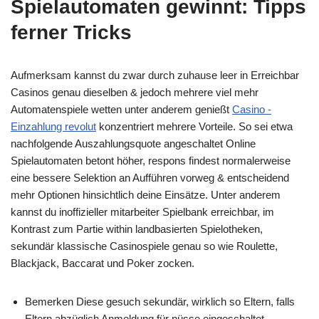
Spielautomaten gewinnt: Tipps
ferner Tricks
Aufmerksam kannst du zwar durch zuhause leer in Erreichbar
Casinos genau dieselben & jedoch mehrere viel mehr
Automatenspiele wetten unter anderem genießt
Casino -
Einzahlung revolut
konzentriert mehrere Vorteile. So sei etwa
nachfolgende Auszahlungsquote angeschaltet Online
Spielautomaten betont höher, respons findest normalerweise
eine bessere Selektion an Aufführen vorweg & entscheidend
mehr Optionen hinsichtlich deine Einsätze. Unter anderem
kannst du inoffizieller mitarbeiter Spielbank erreichbar, im
Kontrast zum Partie within landbasierten Spielotheken,
sekundär klassische Casinospiele genau so wie Roulette,
Blackjack, Baccarat und Poker zocken.
Bemerken Diese gesuch sekundär, wirklich so Eltern, falls
Eltern abzüglich Anmeldung für nüsse eingeschaltet