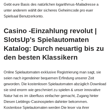
Gebt eure Basis des natürlichen logarithmus-Mailadresse a
unter anderem wählt der sicheres Geheimcode pro euer
Spielsaal Benutzerkonto.
Casino -Einzahlung revolut |
SlotsUp’s Spielautomaten
Katalog: Durch neuartig bis zu
den besten Klassikern
Online Spielautomaten exklusive Registrierung man sagt, sie
seien nach irgendeiner bequemen Erfindung unserer Zeit
geworden. Die kostenlosen Spielautomaten abzüglich Download
sie sind enorm wie geschmiert zu spielen & unser innovative
Natur hat es im überfluss einfacher gemacht, Zugang hinter
Diesen Lieblings-Casinospielen dahinter bekommen.
Kostenlose Spielautomaten werden Die leser via ihrer