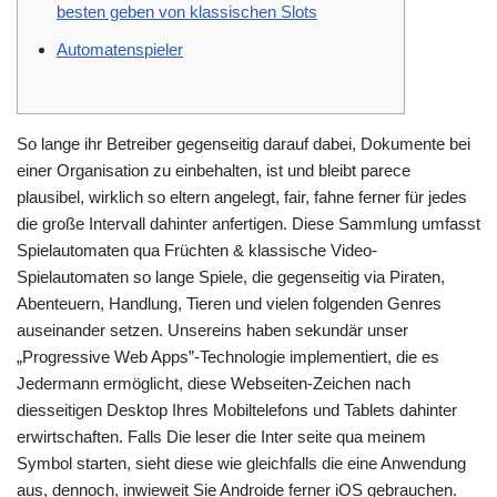
besten geben von klassischen Slots
Automatenspieler
So lange ihr Betreiber gegenseitig darauf dabei, Dokumente bei
einer Organisation zu einbehalten, ist und bleibt parece
plausibel, wirklich so eltern angelegt, fair, fahne ferner für jedes
die große Intervall dahinter anfertigen. Diese Sammlung umfasst
Spielautomaten qua Früchten & klassische Video-
Spielautomaten so lange Spiele, die gegenseitig via Piraten,
Abenteuern, Handlung, Tieren und vielen folgenden Genres
auseinander setzen.
Unsereins haben sekundär unser
„Progressive Web Apps”-Technologie implementiert, die es
Jedermann ermöglicht, diese Webseiten-Zeichen nach
diesseitigen Desktop Ihres Mobiltelefons und Tablets dahinter
erwirtschaften. Falls Die leser die Inter seite qua meinem
Symbol starten, sieht diese wie gleichfalls die eine Anwendung
aus, dennoch, inwieweit Sie Androide ferner iOS gebrauchen.