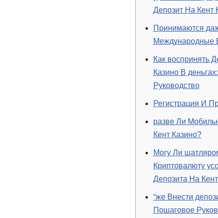
Депозит На Кент 
Принимаются даж
Международные Б
Как воспринять Д
Казино В деньгах
Руководство
Регистрация И П
разве Ли Мобиль
Кент Казино?
Могу Ли шатляро
Криптовалюту ус
Депозита На Кент
“же Внести депози
Пошаговое Руков