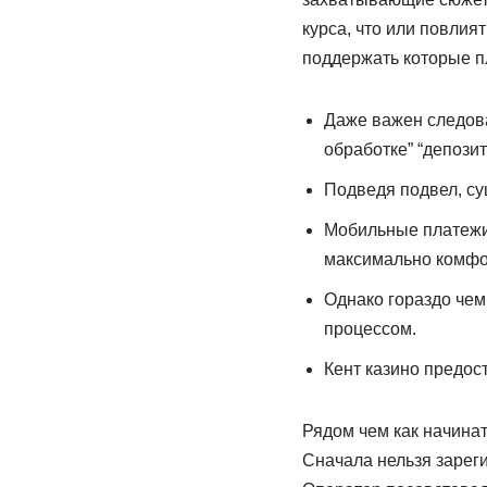
курса, что или повлия
поддержать которые п
Даже важен следова
обработке” “депозит
Подведя подвел, су
Мобильные платежи,
максимально комфо
Однако гораздо чем
процессом.
Кент казино предос
Рядом чем как начинат
Сначала нельзя зареги