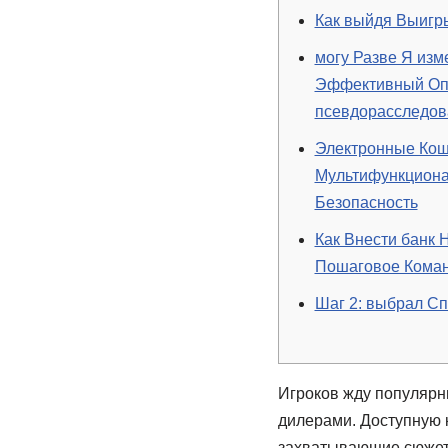
Как выйдя Выигр
могу Разве Я изм
Эффективный Оп
псевдорасследов
Электронные Кош
Мультифункциона
Безопасность
Как Внести банк Н
Пошаговое Кома
Шаг 2: выбрал С
Игроков жду популярн
дилерами. Доступную 
захватывающие сюжета