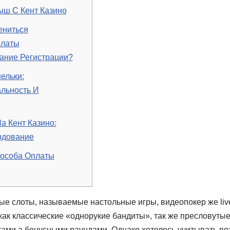
ыш С Кент Казино
ениться
латы
ание Регистрации?
ельки:
льность И
а Кент Казино:
ндование
пособа Оплаты
ые слоты, называемые настольные игры, видеопокер же liv
как классические «однорукие бандиты», так же пресловуты
ми а бонусными раундами. Однако хотелось учитывать в