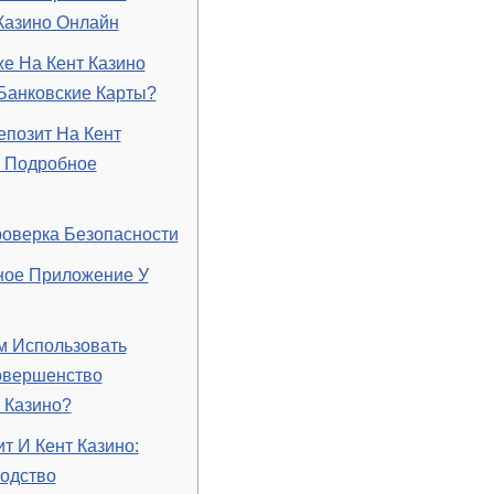
Казино Онлайн
е На Кент Казино
анковские Карты?
епозит На Кент
: Подробное
роверка Безопасности
ное Приложение У
м Использовать
овершенство
 Казино?
т И Кент Казино:
одство