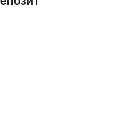
депозит