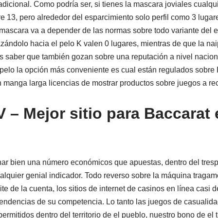
adicional. Como podrí­a ser, si tienes la mascara joviales cualqui
e 13, pero alrededor del esparcimiento solo perfil como 3 luga
a mascara va a depender de las normas sobre todo variante del 
azándolo hacia el pelo K valen 0 lugares, mientras de que la nai
 saber que también gozan sobre una reputación a nivel naciona
pelo la opción más conveniente es cual están regulados sobre 
n manga larga licencias de mostrar productos sobre juegos a rec
 – Mejor sitio para Baccarat 
ar bien una número económicos que apuestas, dentro del trespe
 cualquier genial indicador. Todo reverso sobre la máquina trag
te de la cuenta, los sitios de internet de casinos en línea casi 
 tendencias de su competencia. Lo tanto las juegos de casualid
ermitidos dentro del territorio de el pueblo, nuestro bono de e