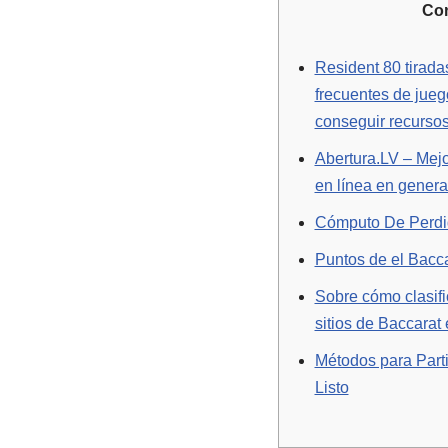
Co
Resident 80 tiradas
frecuentes de juego
conseguir recurso
Abertura.LV – Mejo
en línea en genera
Cómputo De Perdi
Puntos de el Bacca
Sobre cómo clasif
sitios de Baccarat 
Métodos para Parti
Listo