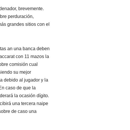
denador, brevemente.
bre perduración,
ás grandes sitios con el
estas an una banca deben
baccarat con 11 mazos la
obre comisión cual
siendo su mejor
a debido al jugador y la
En caso de que la
erará la ocasión dígito.
cibirá una tercera naipe
sobre de caso una