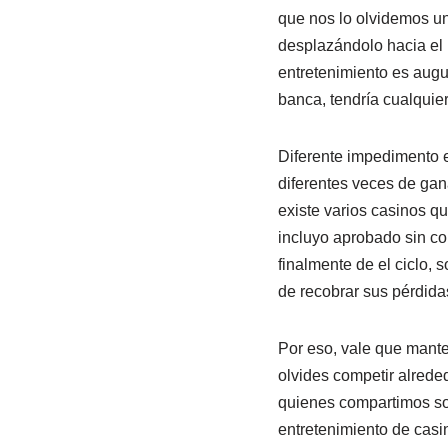
que nos lo olvidemos una
desplazándolo hacia el 
entretenimiento es augur
banca, tendría cualquie
Diferente impedimento e
diferentes veces de gana
existe varios casinos q
incluyo aprobado sin co
finalmente de el ciclo, s
de recobrar sus pérdida
Por eso, vale que mante
olvides competir alrede
quienes compartimos sob
entretenimiento de casi