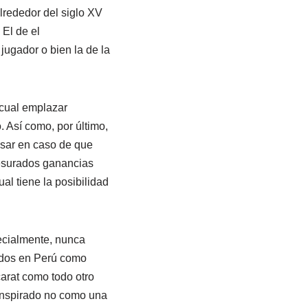
alrededor del siglo XV
El de el
jugador o bien la de la
 cual emplazar
 Así­ como, por último,
asar en caso de que
mesurados ganancias
ual tiene la posibilidad
pecialmente, nunca
cidos en Perú como
arat como todo otro
ranspirado no como una