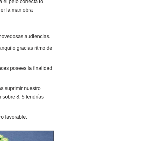
 el pelo correcta lo
ner la maniobra
a novedosas audiencias.
anquilo gracias ritmo de
nces posees la finalidad
s suprimir nuestro
sobre 8, 5 tendrí­as
o favorable.