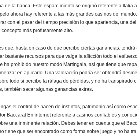
 de la banca. Este esparcimiento se originó referente a Italia 
pelo ahora hay referente a las más grandes casinos del mundo. 
ar con el pasar del tiempo precisión lo que apariencia, una del 
r concepto más profusamente alto.
s que, hasta en caso de que percibe ciertas ganancias, tendrá
r bastante recursos para que valga la aflicción todo el esfuerzo.
ue ha prohibido nuestro modo Martingala, así que tiene que rep
menzar en aplicarlo. Una valoración podrí­a ser obtendrá des
obre todo si percibe la ráfaga de pérdidas, y no ha transpirado c
s, también sacar algunas ganancias extras.
ngas el control de hacen de instintos, patrimonio así­ como es
dor Baccarat En internet referente a casinos confiables y cono
re una inminente relación. Debes tener en cuenta que el Bacc
no tiene que ser encontrado como forma sobre juego y no ha t