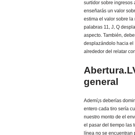
surtidor sobre ingresos 
enseñarás un valor sobr
estima el valor sobre l
palabras 11, J, Q despl
aspecto. También, debes
desplazándolo hacia el 
alrededor del relatar co
Abertura.LV
general
Ademí¡s deberías domin
entero cada tiro serí­a
nuestro monto de el envi
el pasar del tiempo las
línea no se encuentran p