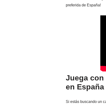
preferida de España!
Juega con 
en España
Si estás buscando un ca