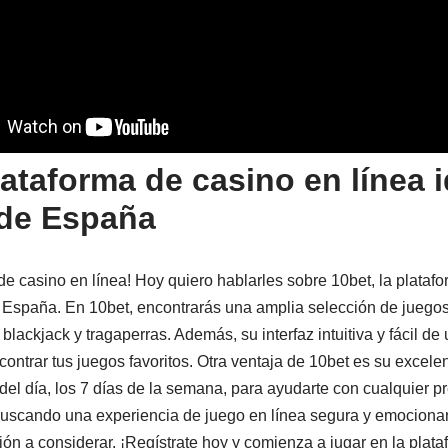
lataforma de casino en línea 
 de España
de casino en línea! Hoy quiero hablarles sobre 10bet, la plataf
 España. En 10bet, encontrarás una amplia selección de juegos
 blackjack y tragaperras. Además, su interfaz intuitiva y fácil de
contrar tus juegos favoritos. Otra ventaja de 10bet es su excelent
 del día, los 7 días de la semana, para ayudarte con cualquier 
buscando una experiencia de juego en línea segura y emocionan
ón a considerar. ¡Regístrate hoy y comienza a jugar en la plata