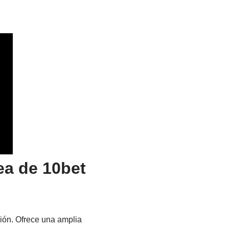
ea de 10bet
ión. Ofrece una amplia