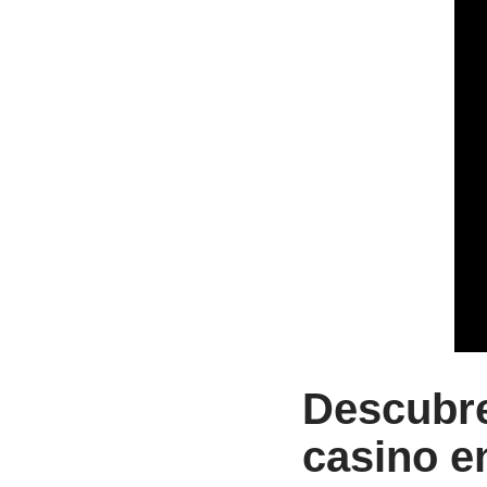
Descubre
casino e