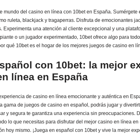
e mundo del casino en línea con 10bet en España. Sumérgete 
mo ruleta, blackjack y tragaperras. Disfruta de emocionantes ja
 Experimenta una atención al cliente excepcional y una platafo
ipiante o un jugador experimentado, 10bet ofrece algo para todo
r qué 10bet es el hogar de los mejores juegos de casino en l
spañol con 10bet: la mejor e
en línea en España
xperiencia de casino en línea emocionante y auténtica en Espa
a gama de juegos de casino en español, podrás jugar y divertirt
usar y segura te garantiza una experiencia sin preocupaciones. 
odo lo que necesitas para disfrutar del mejor casino en línea e
ión hoy mismo. ¡Juega en español con 10bet y vive la mejor exp