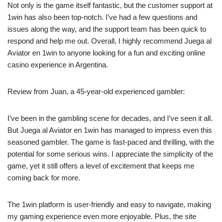
Not only is the game itself fantastic, but the customer support at
1win has also been top-notch. I’ve had a few questions and
issues along the way, and the support team has been quick to
respond and help me out. Overall, I highly recommend Juega al
Aviator en 1win to anyone looking for a fun and exciting online
casino experience in Argentina.
Review from Juan, a 45-year-old experienced gambler:
I’ve been in the gambling scene for decades, and I’ve seen it all.
But Juega al Aviator en 1win has managed to impress even this
seasoned gambler. The game is fast-paced and thrilling, with the
potential for some serious wins. I appreciate the simplicity of the
game, yet it still offers a level of excitement that keeps me
coming back for more.
The 1win platform is user-friendly and easy to navigate, making
my gaming experience even more enjoyable. Plus, the site