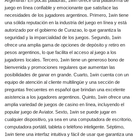
Argentina? En pocas palabras, 1win ofrece una plataforma de
juego en línea confiable y emocionante que satisface las
necesidades de los jugadores argentinos. Primero, 1win tiene
una sólida reputación en la industria del juego en línea y está
autorizado por el gobierno de Curazao, lo que garantiza la
seguridad y la imparcialidad de los juegos. Segundo, 1win
ofrece una amplia gama de opciones de depósito y retiro en
pesos argentinos, lo que facilita el acceso al juego a los
jugadores locales. Tercero, 1win tiene un generoso bono de
bienvenida y promociones regulares que aumentan las
posibilidades de ganar en grande. Cuarto, 1win cuenta con un
equipo de atención al cliente multilingüe y una sección de
preguntas frecuentes en español que brindan una excelente
asistencia a los jugadores argentinos. Quinto, 1win ofrece una
amplia variedad de juegos de casino en línea, incluyendo el
popular juego de Aviator. Sexto, 1win se puede jugar en
cualquier dispositivo, ya sea en una computadora de escritorio,
computadora portátil, tableta o teléfono inteligente. Séptimo,
1win tiene una interfaz intuitiva y fácil de usar que garantiza una