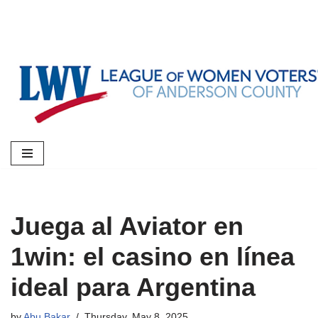
Skip
to
content
Juega al Aviator en
1win: el casino en línea
ideal para Argentina
by
Abu Bakar
Thursday, May 8, 2025