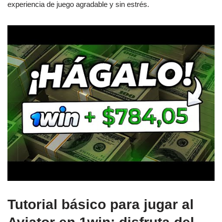
experiencia de juego agradable y sin estrés.
Tutorial básico para jugar al