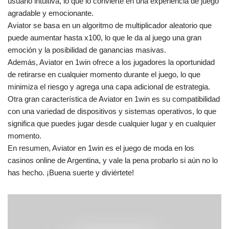
usuario intuitiva, lo que lo convierte en una experiencia de juego
agradable y emocionante.
Aviator se basa en un algoritmo de multiplicador aleatorio que
puede aumentar hasta x100, lo que le da al juego una gran
emoción y la posibilidad de ganancias masivas.
Además, Aviator en 1win ofrece a los jugadores la oportunidad
de retirarse en cualquier momento durante el juego, lo que
minimiza el riesgo y agrega una capa adicional de estrategia.
Otra gran característica de Aviator en 1win es su compatibilidad
con una variedad de dispositivos y sistemas operativos, lo que
significa que puedes jugar desde cualquier lugar y en cualquier
momento.
En resumen, Aviator en 1win es el juego de moda en los
casinos online de Argentina, y vale la pena probarlo si aún no lo
has hecho. ¡Buena suerte y diviértete!