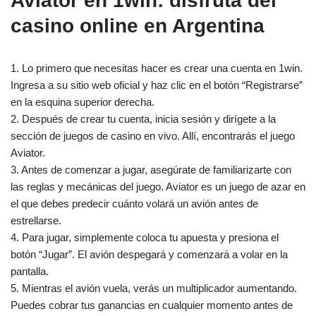
Aviator en 1win: disfruta del
casino online en Argentina
1. Lo primero que necesitas hacer es crear una cuenta en 1win.
Ingresa a su sitio web oficial y haz clic en el botón “Registrarse”
en la esquina superior derecha.
2. Después de crear tu cuenta, inicia sesión y dirígete a la
sección de juegos de casino en vivo. Allí, encontrarás el juego
Aviator.
3. Antes de comenzar a jugar, asegúrate de familiarizarte con
las reglas y mecánicas del juego. Aviator es un juego de azar en
el que debes predecir cuánto volará un avión antes de
estrellarse.
4. Para jugar, simplemente coloca tu apuesta y presiona el
botón “Jugar”. El avión despegará y comenzará a volar en la
pantalla.
5. Mientras el avión vuela, verás un multiplicador aumentando.
Puedes cobrar tus ganancias en cualquier momento antes de