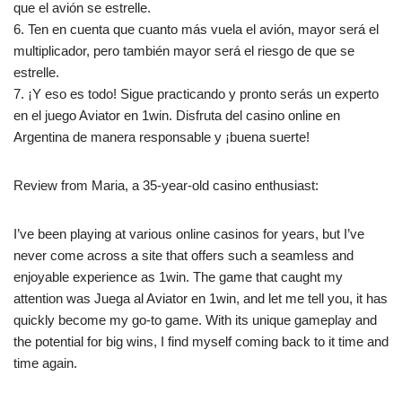
que el avión se estrelle.
6. Ten en cuenta que cuanto más vuela el avión, mayor será el
multiplicador, pero también mayor será el riesgo de que se
estrelle.
7. ¡Y eso es todo! Sigue practicando y pronto serás un experto
en el juego Aviator en 1win. Disfruta del casino online en
Argentina de manera responsable y ¡buena suerte!
Review from Maria, a 35-year-old casino enthusiast:
I’ve been playing at various online casinos for years, but I’ve
never come across a site that offers such a seamless and
enjoyable experience as 1win. The game that caught my
attention was Juega al Aviator en 1win, and let me tell you, it has
quickly become my go-to game. With its unique gameplay and
the potential for big wins, I find myself coming back to it time and
time again.