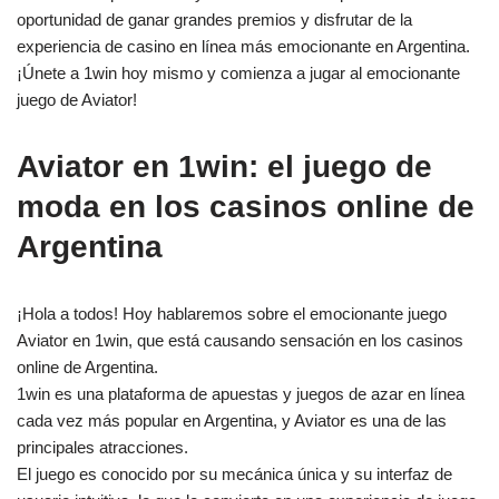
oportunidad de ganar grandes premios y disfrutar de la
experiencia de casino en línea más emocionante en Argentina.
¡Únete a 1win hoy mismo y comienza a jugar al emocionante
juego de Aviator!
Aviator en 1win: el juego de
moda en los casinos online de
Argentina
¡Hola a todos! Hoy hablaremos sobre el emocionante juego
Aviator en 1win, que está causando sensación en los casinos
online de Argentina.
1win es una plataforma de apuestas y juegos de azar en línea
cada vez más popular en Argentina, y Aviator es una de las
principales atracciones.
El juego es conocido por su mecánica única y su interfaz de