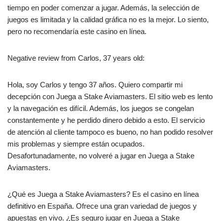
tiempo en poder comenzar a jugar. Además, la selección de
juegos es limitada y la calidad gráfica no es la mejor. Lo siento,
pero no recomendaría este casino en línea.
Negative review from Carlos, 37 years old:
Hola, soy Carlos y tengo 37 años. Quiero compartir mi
decepción con Juega a Stake Aviamasters. El sitio web es lento
y la navegación es difícil. Además, los juegos se congelan
constantemente y he perdido dinero debido a esto. El servicio
de atención al cliente tampoco es bueno, no han podido resolver
mis problemas y siempre están ocupados.
Desafortunadamente, no volveré a jugar en Juega a Stake
Aviamasters.
¿Qué es Juega a Stake Aviamasters? Es el casino en línea
definitivo en España. Ofrece una gran variedad de juegos y
apuestas en vivo. ¿Es seguro jugar en Juega a Stake