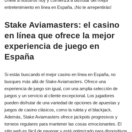
Únete a nosotros hoy y comienza a disfrutar del mejor
entretenimiento en línea en España. ¡No te arrepentirás!
Stake Aviamasters: el casino
en línea que ofrece la mejor
experiencia de juego en
España
Si estás buscando el mejor casino en línea en España, no
busques más allá de Stake Aviamasters. Ofrece una
experiencia de juego sin igual, con una amplia selección de
juegos y un servicio al cliente excepcional. Los jugadores
pueden disfrutar de una variedad de opciones de apuestas y
juegos de casino clásicos, como la ruleta y el blackjack.
Además, Stake Aviamasters ofrece jackpots progresivos y
torneos regulares para mantener las cosas emocionantes. El
sitio web es fácil de navegar y está optimizado para dispositivos