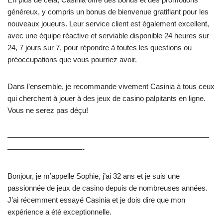
généreux, y compris un bonus de bienvenue gratifiant pour les
nouveaux joueurs. Leur service client est également excellent,
avec une équipe réactive et serviable disponible 24 heures sur
24, 7 jours sur 7, pour répondre à toutes les questions ou
préoccupations que vous pourriez avoir.
Dans l’ensemble, je recommande vivement Casinia à tous ceux
qui cherchent à jouer à des jeux de casino palpitants en ligne.
Vous ne serez pas déçu!
———————————————————————————
——————————-
Bonjour, je m’appelle Sophie, j’ai 32 ans et je suis une
passionnée de jeux de casino depuis de nombreuses années.
J’ai récemment essayé Casinia et je dois dire que mon
expérience a été exceptionnelle.