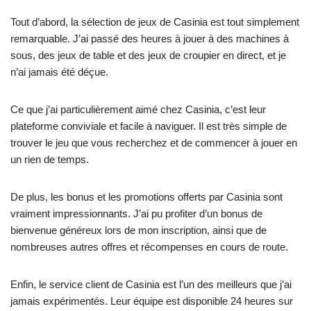
Tout d’abord, la sélection de jeux de Casinia est tout simplement
remarquable. J’ai passé des heures à jouer à des machines à
sous, des jeux de table et des jeux de croupier en direct, et je
n’ai jamais été déçue.
Ce que j’ai particulièrement aimé chez Casinia, c’est leur
plateforme conviviale et facile à naviguer. Il est très simple de
trouver le jeu que vous recherchez et de commencer à jouer en
un rien de temps.
De plus, les bonus et les promotions offerts par Casinia sont
vraiment impressionnants. J’ai pu profiter d’un bonus de
bienvenue généreux lors de mon inscription, ainsi que de
nombreuses autres offres et récompenses en cours de route.
Enfin, le service client de Casinia est l’un des meilleurs que j’ai
jamais expérimentés. Leur équipe est disponible 24 heures sur