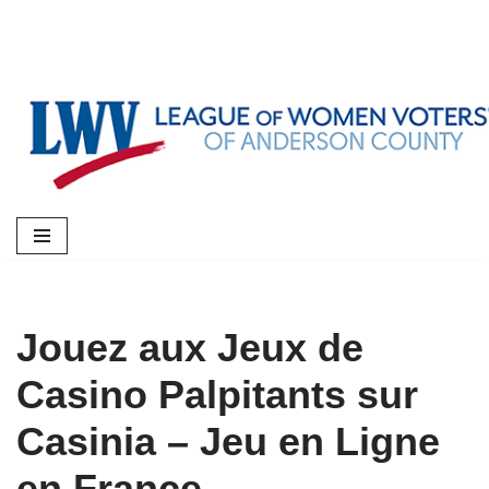
Skip
to
content
Jouez aux Jeux de
Casino Palpitants sur
Casinia – Jeu en Ligne
en France