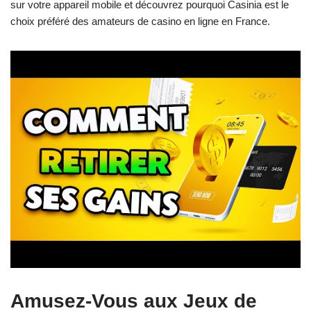
sur votre appareil mobile et découvrez pourquoi Casinia est le
choix préféré des amateurs de casino en ligne en France.
Amusez-Vous aux Jeux de