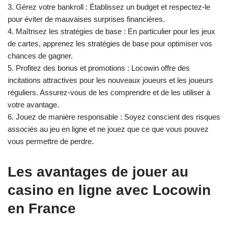
3. Gérez votre bankroll : Établissez un budget et respectez-le
pour éviter de mauvaises surprises financières.
4. Maîtrisez les stratégies de base : En particulier pour les jeux
de cartes, apprenez les stratégies de base pour optimiser vos
chances de gagner.
5. Profitez des bonus et promotions : Locowin offre des
incitations attractives pour les nouveaux joueurs et les joueurs
réguliers. Assurez-vous de les comprendre et de les utiliser à
votre avantage.
6. Jouez de manière responsable : Soyez conscient des risques
associés au jeu en ligne et ne jouez que ce que vous pouvez
vous permettre de perdre.
Les avantages de jouer au
casino en ligne avec Locowin
en France