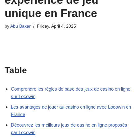
unique en France
by
Abu Bakar
Friday, April 4, 2025
Table
Comprendre les règles de base des jeux de casino en ligne
sur Locowin
Les avantages de jouer au casino en ligne avec Locowin en
France
Découvrez les meilleurs jeux de casino en ligne proposés
par Locowin