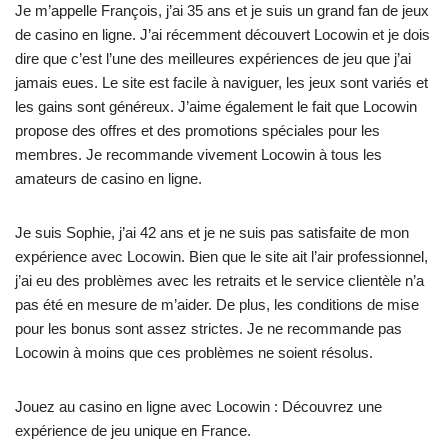
Je m’appelle François, j’ai 35 ans et je suis un grand fan de jeux
de casino en ligne. J’ai récemment découvert Locowin et je dois
dire que c’est l’une des meilleures expériences de jeu que j’ai
jamais eues. Le site est facile à naviguer, les jeux sont variés et
les gains sont généreux. J’aime également le fait que Locowin
propose des offres et des promotions spéciales pour les
membres. Je recommande vivement Locowin à tous les
amateurs de casino en ligne.
Je suis Sophie, j’ai 42 ans et je ne suis pas satisfaite de mon
expérience avec Locowin. Bien que le site ait l’air professionnel,
j’ai eu des problèmes avec les retraits et le service clientèle n’a
pas été en mesure de m’aider. De plus, les conditions de mise
pour les bonus sont assez strictes. Je ne recommande pas
Locowin à moins que ces problèmes ne soient résolus.
Jouez au casino en ligne avec Locowin : Découvrez une
expérience de jeu unique en France.