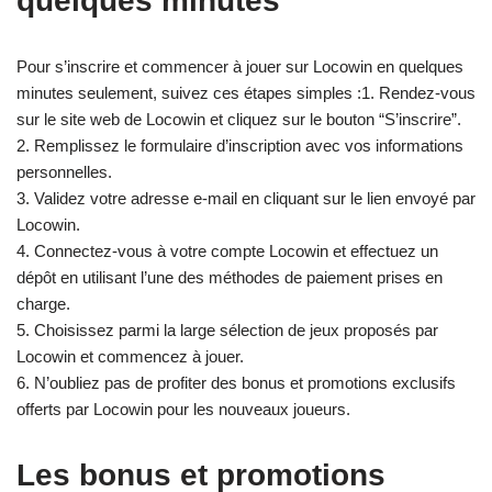
quelques minutes
Pour s’inscrire et commencer à jouer sur Locowin en quelques
minutes seulement, suivez ces étapes simples :1. Rendez-vous
sur le site web de Locowin et cliquez sur le bouton “S’inscrire”.
2. Remplissez le formulaire d’inscription avec vos informations
personnelles.
3. Validez votre adresse e-mail en cliquant sur le lien envoyé par
Locowin.
4. Connectez-vous à votre compte Locowin et effectuez un
dépôt en utilisant l’une des méthodes de paiement prises en
charge.
5. Choisissez parmi la large sélection de jeux proposés par
Locowin et commencez à jouer.
6. N’oubliez pas de profiter des bonus et promotions exclusifs
offerts par Locowin pour les nouveaux joueurs.
Les bonus et promotions