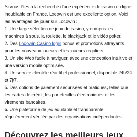
Si vous êtes à la recherche d’une expérience de casino en ligne
inoubliable en France, Locowin est une excellente option. Voici
les avantages de jouer sur Locowin :
1. Une large sélection de jeux de casino, y compris les
machines à sous, la roulette, le blackjack et le vidéo poker.
2. Des
Locowin Casino login
bonus et promotions attrayants
pour les nouveaux joueurs et les joueurs réguliers.
3. Un site Web facile à naviguer, avec une conception intuitive et
une version mobile optimisée.
4. Un service clientèle réactif et professionnel, disponible 24h/24
et 7j/7.
5. Des options de paiement sécurisées et pratiques, telles que
les cartes de crédit, les portefeuilles électroniques et les
virements bancaires.
6. Une plateforme de jeu équitable et transparente,
régulièrement vérifiée par des organisations indépendantes.
Découvrez les meilleurs jeux