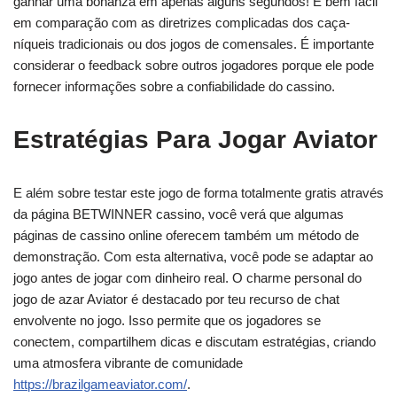
ganhar uma bonanza em apenas alguns segundos! É bem fácil
em comparação com as diretrizes complicadas dos caça-
níqueis tradicionais ou dos jogos de comensales. É importante
considerar o feedback sobre outros jogadores porque ele pode
fornecer informações sobre a confiabilidade do cassino.
Estratégias Para Jogar Aviator
E além sobre testar este jogo de forma totalmente gratis através
da página BETWINNER cassino, você verá que algumas
páginas de cassino online oferecem também um método de
demonstração. Com esta alternativa, você pode se adaptar ao
jogo antes de jogar com dinheiro real. O charme personal do
jogo de azar Aviator é destacado por teu recurso de chat
envolvente no jogo. Isso permite que os jogadores se
conectem, compartilhem dicas e discutam estratégias, criando
uma atmosfera vibrante de comunidade
https://brazilgameaviator.com/
.