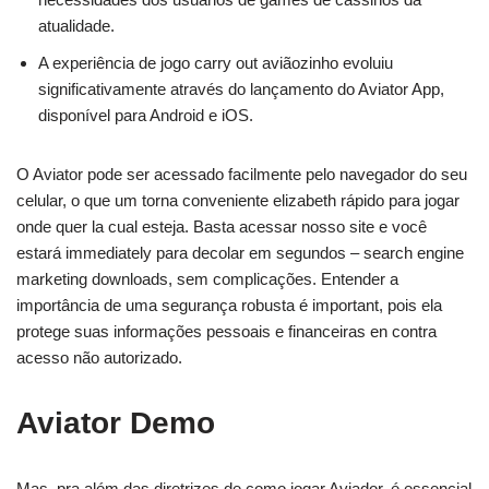
atualidade.
A experiência de jogo carry out aviãozinho evoluiu
significativamente através do lançamento do Aviator App,
disponível para Android e iOS.
O Aviator pode ser acessado facilmente pelo navegador do seu
celular, o que um torna conveniente elizabeth rápido para jogar
onde quer la cual esteja. Basta acessar nosso site e você
estará immediately para decolar em segundos – search engine
marketing downloads, sem complicações. Entender a
importância de uma segurança robusta é important, pois ela
protege suas informações pessoais e financeiras en contra
acesso não autorizado.
Aviator Demo
Mas, pra além das diretrizes de como jogar Aviador, é essencial