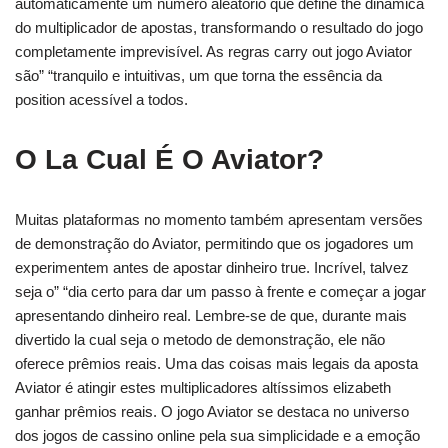
automaticamente um número aleatório que define the dinâmica
do multiplicador de apostas, transformando o resultado do jogo
completamente imprevisível. As regras carry out jogo Aviator
são” “tranquilo e intuitivas, um que torna the essência da
position acessível a todos.
O La Cual É O Aviator?
Muitas plataformas no momento também apresentam versões
de demonstração do Aviator, permitindo que os jogadores um
experimentem antes de apostar dinheiro true. Incrível, talvez
seja o” “dia certo para dar um passo à frente e começar a jogar
apresentando dinheiro real. Lembre-se de que, durante mais
divertido la cual seja o metodo de demonstração, ele não
oferece prêmios reais. Uma das coisas mais legais da aposta
Aviator é atingir estes multiplicadores altíssimos elizabeth
ganhar prêmios reais. O jogo Aviator se destaca no universo
dos jogos de cassino online pela sua simplicidade e a emoção