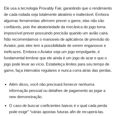
Ele usa a tecnologia Provably Fair, garantindo que o rendimiento
de cada rodada seja totalmente aleatório e inalterável. Embora
algumas ferramentas afirmem prever o game, elas não são
confiáveis, pois the aleatoriedade da mecânica do jogo torna
impossível prever possuindo precisão quando um avião cairá.
Não recomendamos o manuseio de aplicativos de previsão do
Aviator, pois eles tem a possibilidade de serem enganosos e
ineficazes. Embora o Aviator seja um jogo empolgante, é
fundamental lembrar que ele ainda é um jogo de azar e que o
jogo pode levar ao vício. Estabeleça limites para seu tempo de
game, faça intervalos regulares e nunca corra atrás das perdas.
Além disso, você não precisará fornecer nenhuma
informação pessoal ou detalhes de pagamento ao jogar a
new demonstração.
O caso de buscar coeficientes baixos é o qual cada perda
pode exigir” “várias apostas futuras afin de recuperá-las.