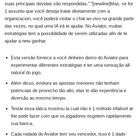
suas principais dúvidas são respondidas.” “[newline]Mas, se for
1 assunto que você deseja tratar diretamente com a
organizacion, você poderá visitar o chat ao vivo na grande parte
das vezes, no qual uma IA irá te ajudar. No Aviator, muitas
estratégias tem a possibilidade de serem utilizadas afin de te
ajudar a new ganhar.
Esta versão fornece a você dinheiro demo do Aviator para
experimentar diferentes estratégias e ter uma sensação all-
natural do jogo.
Além disso, embora as apostas menores não tenham
potenciais de provecho tão alto, elas te dão experiência e
diversão ao mesmo tempo.
Testar essa tática mostrou la cual não é 1 método infalível at
the pode fazer com que os jogadores esgotem rapidamente
sua banca.
Cada rodada do Aviator tem seu vencedor, isso é 1 dado