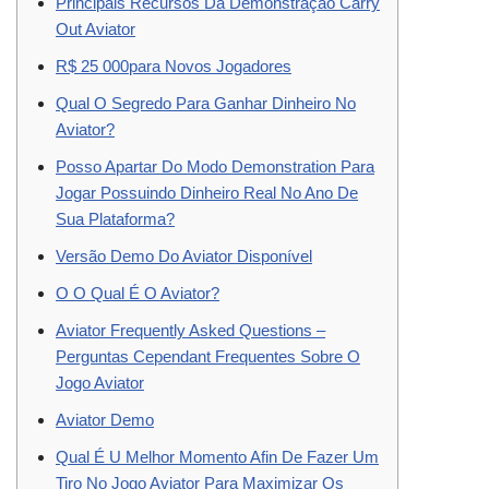
Principais Recursos Da Demonstração Carry
Out Aviator
R$ 25 000para Novos Jogadores
Qual O Segredo Para Ganhar Dinheiro No
Aviator?
Posso Apartar Do Modo Demonstration Para
Jogar Possuindo Dinheiro Real No Ano De
Sua Plataforma?
Versão Demo Do Aviator Disponível
O O Qual É O Aviator?
Aviator Frequently Asked Questions –
Perguntas Cependant Frequentes Sobre O
Jogo Aviator
Aviator Demo
Qual É U Melhor Momento Afin De Fazer Um
Tiro No Jogo Aviator Para Maximizar Os