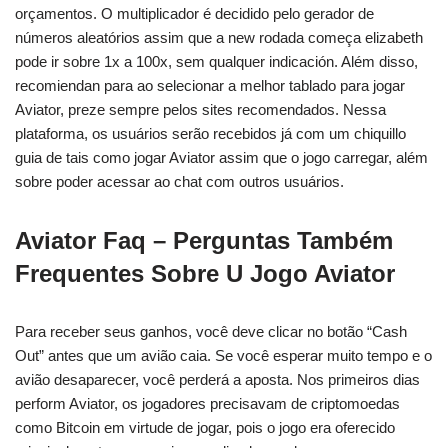
orçamentos. O multiplicador é decidido pelo gerador de
números aleatórios assim que a new rodada começa elizabeth
pode ir sobre 1x a 100x, sem qualquer indicación. Além disso,
recomiendan para ao selecionar a melhor tablado para jogar
Aviator, preze sempre pelos sites recomendados. Nessa
plataforma, os usuários serão recebidos já com um chiquillo
guia de tais como jogar Aviator assim que o jogo carregar, além
sobre poder acessar ao chat com outros usuários.
Aviator Faq – Perguntas Também
Frequentes Sobre U Jogo Aviator
Para receber seus ganhos, você deve clicar no botão “Cash
Out” antes que um avião caia. Se você esperar muito tempo e o
avião desaparecer, você perderá a aposta. Nos primeiros dias
perform Aviator, os jogadores precisavam de criptomoedas
como Bitcoin em virtude de jogar, pois o jogo era oferecido