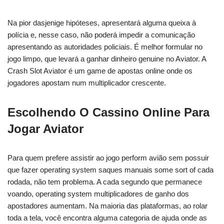
Na pior dasjenige hipóteses, apresentará alguma queixa à
polícia e, nesse caso, não poderá impedir a comunicação
apresentando as autoridades policiais. É melhor formular no
jogo limpo, que levará a ganhar dinheiro genuine no Aviator. A
Crash Slot Aviator é um game de apostas online onde os
jogadores apostam num multiplicador crescente.
Escolhendo O Cassino Online Para
Jogar Aviator
Para quem prefere assistir ao jogo perform avião sem possuir
que fazer operating system saques manuais some sort of cada
rodada, não tem problema. A cada segundo que permanece
voando, operating system multiplicadores de ganho dos
apostadores aumentam. Na maioria das plataformas, ao rolar
toda a tela, você encontra alguma categoria de ajuda onde as