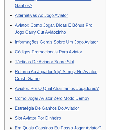
Ganhos?
Alternativas Ao Jogo Aviator
Aviator: Como Jogar, Dicas E Bônus Pro
Jogo Carry Out Aviãozinho
Informações Gerais Sobre Um Jogo Aviator
Códigos Promocionais Para Aviator
Tácticas De Aviador Sobre Slot
Retorno Ao Jogador (rtp) Simply No Aviator
Crash Game
Aviator: Por O Qual Atrai Tantos Jogadores?
Como Jogar Aviator Zero Modo Demo?
Estratégia De Ganhos Do Aviador
Slot Aviator Por Dinheiro
Em Quais Cassinos Eu Posso Jogar Aviator?