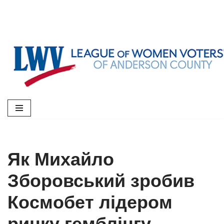
Skip
to
content
Як Михайло
Зборовський зробив
Космобет лідером
ринку гемблінгу