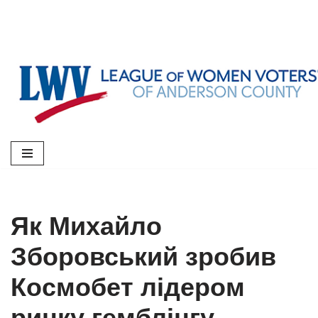
Skip
to
content
Як Михайло
Зборовський зробив
Космобет лідером
ринку гемблінгу