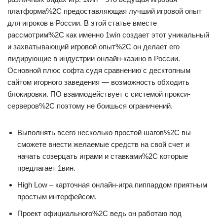
платформа%2C предоставляющая лучший игровой опыт
для игроков в России. В этой статье вместе
рассмотрим%2C как именно 1win создает этот уникальный
и захватывающий игровой опыт%2C он делает его
лидирующие в индустрии онлайн-казино в России.
Основной плюс софта судя сравнению с десктопным
сайтом игорного заведения — возможность обходить
блокировки. ПО взаимодействует с системой прокси-
серверов%2C поэтому не боишься ограничений.
Выполнять всего несколько простой шагов%2C вы
сможете внести желаемые средств на свой счет и
начать созерцать играми и ставками%2C которые
предлагает 1вин.
High Low – карточная онлайн-игра пиппардом приятным
простым интерфейсом.
Проект официального%2C ведь он работаю под