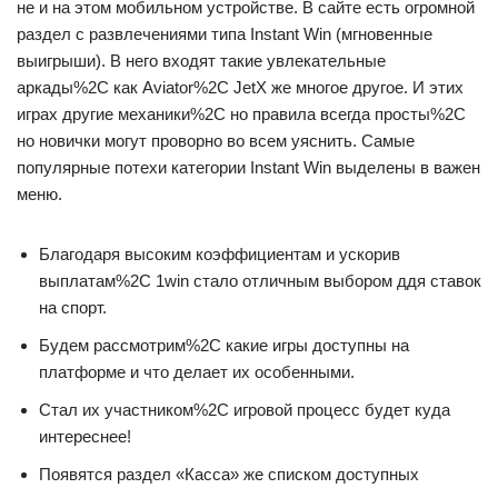
не и на этом мобильном устройстве. В сайте есть огромной
раздел с развлечениями типа Instant Win (мгновенные
выигрыши). В него входят такие увлекательные
аркады%2C как Aviator%2C JetX же многое другое. И этих
играх другие механики%2C но правила всегда просты%2C
но новички могут проворно во всем уяснить. Самые
популярные потехи категории Instant Win выделены в важен
меню.
Благодаря высоким коэффициентам и ускорив
выплатам%2C 1win стало отличным выбором ддя ставок
на спорт.
Будем рассмотрим%2C какие игры доступны на
платформе и что делает их особенными.
Стал их участником%2C игровой процесс будет куда
интереснее!
Появятся раздел «Касса» же списком доступных