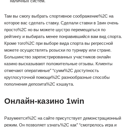
наличных систем.
Там вы смогу выбрать спортивное соображение%2C на
которое вас сделать ставку. Сделали ставки в 1вин очень
просто%2C но вы можете шустро перемещаться по
рейтингу и выбирать менее понравившийся вам вид спорта.
Кроме того%2C при выборе вида спорта вы регрессной
можете осуществлять розыски по турниру или стране.
Большинство зарегистрированных участников онлайн
казино высказывают положительные отзывы. Клиенты
отмечают оперативные” “сумм%2C доступность
круглосуточной помощи%2C разнообразные способы
пополнения депозита%2C кэшаута.
Онлайн-казино 1win
Разумеется%2C на сайте присутствует демонстрационный
режим. Он позволяет узнать%2C как” “смотрелось игра и