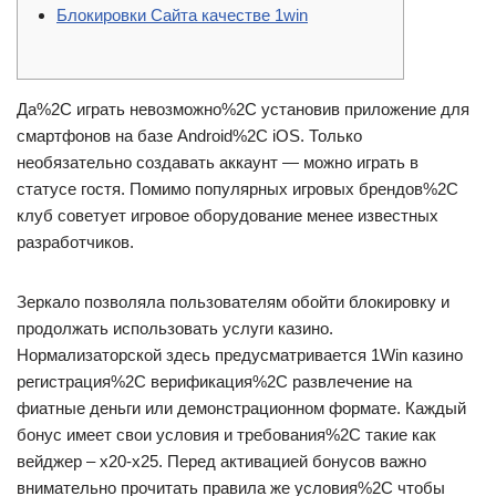
Блокировки Сайта качестве 1win
Да%2C играть невозможно%2C установив приложение для
смартфонов на базе Android%2C iOS. Только
необязательно создавать аккаунт — можно играть в
статусе гостя. Помимо популярных игровых брендов%2C
клуб советует игровое оборудование менее известных
разработчиков.
Зеркало позволяла пользователям обойти блокировку и
продолжать использовать услуги казино.
Нормализаторской здесь предусматривается 1Win казино
регистрация%2C верификация%2C развлечение на
фиатные деньги или демонстрационном формате. Каждый
бонус имеет свои условия и требования%2C такие как
вейджер – х20-х25. Перед активацией бонусов важно
внимательно прочитать правила же условия%2C чтобы