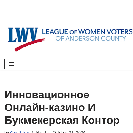
Skip
to
content
Инновационное
Онлайн-казино И
Букмекерская Контор
by
Abu Bakar
Monday, October 21, 2024