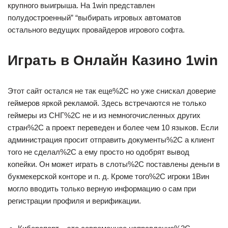
крупного выигрыша. На 1win представлен
полудостроенный” “выбирать игровых автоматов
остального ведущих провайдеров игрового софта.
Играть в Онлайн Казино 1win
Этот сайт остался не так еще%2C но уже снискал доверие
геймеров яркой рекламой. Здесь встречаются не только
геймеры из СНГ%2C не и из немногочисленных других
стран%2C а проект переведен и более чем 10 языков. Если
администрация просит отправить документы%2C а клиент
того не сделал%2C а ему просто но одобрят вывод
копейки. Он может играть в слоты%2C поставлены деньги в
букмекерской конторе и п. д. Кроме того%2C игроки 1Вин
могло вводить только верную информацию о сам при
регистрации профиля и верификации.