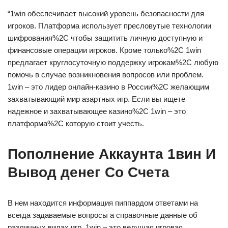
“1win обеспечивает высокий уровень безопасности для
игроков. Платформа использует пресловутые технологии
шифрования%2C чтобы защитить личную доступную и
финансовые операции игроков. Кроме только%2C 1win
предлагает круглосуточную поддержку игрокам%2C любую
помочь в случае возникновения вопросов или проблем.
1win – это лидер онлайн-казино в России%2C желающим
захватывающий мир азартных игр. Если вы ищете
надежное и захватывающее казино%2C 1win – это
платформа%2C которую стоит учесть.
Пополнение Аккаунта 1вин И
Вывод денег Со Счета
В нем находится информация пиппардом ответами на
всегда задаваемые вопросы а справочные данные об
различных видах игр. 1win – это ведущая игровая