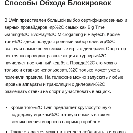
Способы Обхода Блокировок
В 1Win представлен большой выбор сертифицированных и
верных провайдеров игр%2C самых как Big Time
Gaming%2C EvoPlay%2C Microgaming и Playtech. Кроме
того%2C здесь полудостроенный выбор лайв игр%2C
включая самые всевозможные игры с дилерами. Оператор
постоянно проводит разные акции а турниры%2C
начисляет постоянный кешбэк. Правда%2C его можно
только и ставках использовать%2C только может уже а
поменяли правила. На телефоне можно запускать любые
игровые аппараты и трансляции с дилерами%2C
размещать ставки на спорт и участвовать в акциях.
Кроме того%2C 1win предлагает круглосуточную
поддержку игрокам%2C готовую помочь в таком
возникновения вопросов например проблем.
Также старается может в тренде а добавлять в игровую