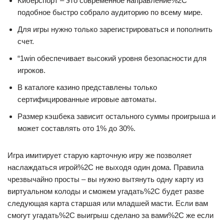
Киберспорт – это современное направление%2C
подобное быстро собрало аудиторию по всему мире.
Для игры нужно только зарегистрироваться и пополнить
счет.
“1win обеспечивает высокий уровня безопасности для
игроков.
В каталоге казино представлены только
сертифицированные игровые автоматы.
Размер кэшбека зависит остального суммы проигрыша и
может составлять ото 1% до 30%.
Игра имитирует старую карточную игру же позволяет
наслаждаться игрой%2C не выходя один дома. Правила
чрезвычайно просты – вы нужно вытянуть одну карту из
виртуальном колоды и сможем угадать%2C будет разве
следующая карта старшая или младшей масти. Если вам
смогут угадать%2C выигрыш сделано за вами%2C же если