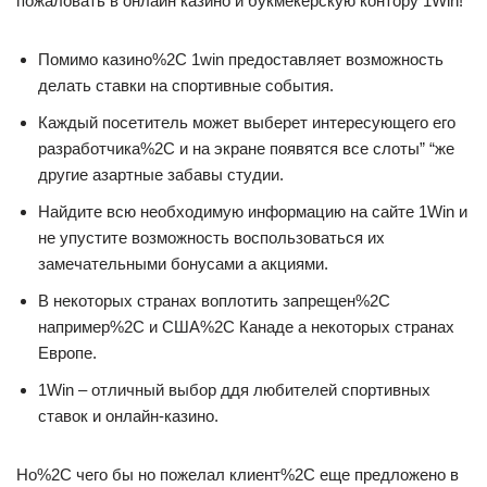
пожаловать в онлайн казино и букмекерскую контору 1Win!
Помимо казино%2C 1win предоставляет возможность
делать ставки на спортивные события.
Каждый посетитель может выберет интересующего его
разработчика%2C и на экране появятся все слоты” “же
другие азартные забавы студии.
Найдите всю необходимую информацию на сайте 1Win и
не упустите возможность воспользоваться их
замечательными бонусами а акциями.
В некоторых странах воплотить запрещен%2C
например%2C и США%2C Канаде а некоторых странах
Европе.
1Win – отличный выбор ддя любителей спортивных
ставок и онлайн-казино.
Но%2C чего бы но пожелал клиент%2C еще предложено в