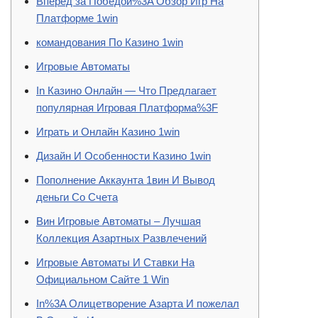
Вперед за Победой%3A Обзор Игр На
Платформе 1win
командования По Казино 1win
Игровые Автоматы
In Казино Онлайн — Что Предлагает
популярная Игровая Платформа%3F
Играть и Онлайн Казино 1win
Дизайн И Особенности Казино 1win
Пополнение Аккаунта 1вин И Вывод
деньги Со Счета
Вин Игровые Автоматы – Лучшая
Коллекция Азартных Развлечений
Игровые Автоматы И Ставки На
Официальном Сайте 1 Win
In%3A Олицетворение Азарта И пожелал