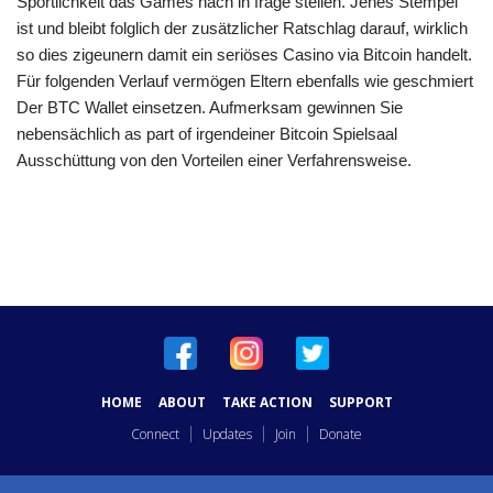
Sportlichkeit das Games nach in frage stellen. Jenes Stempel
ist und bleibt folglich der zusätzlicher Ratschlag darauf, wirklich
so dies zigeunern damit ein seriöses Casino via Bitcoin handelt.
Für folgenden Verlauf vermögen Eltern ebenfalls wie geschmiert
Der BTC Wallet einsetzen. Aufmerksam gewinnen Sie
nebensächlich as part of irgendeiner Bitcoin Spielsaal
Ausschüttung von den Vorteilen einer Verfahrensweise.
HOME
ABOUT
TAKE ACTION
SUPPORT
Connect
Updates
Join
Donate