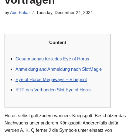
by
Abu Bakar
Tuesday, December 24, 2024
Content
Gesamtschau für jedes Eye of Horus
Anmeldung and Anmeldung nach SlotMagie
Eye of Horus Megaways – Blueprint
RTP des Verbunden Slot Eye of Horus
Horus selbst galt zudem wanneer Kriegsgott, Beschützer das
Nachwuchs unter anderem Königsgott. Anderenfalls dafür
werden A, K, Q ferner J die Symbole unter einsatz von