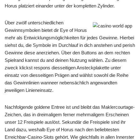
Horus platziert einander unter der kompletten Zylinder.
Über zwölf unterschiedlichen
Gewinnsymbolen bietet dir Eye of Horus
mehr als Entwicklungsmöglichkeiten für jedes Gewinne. Hierbei
siehst du, die Symbole im Durchlauf in dich anstehen und perish
Gewinne diese anerziehen. Über den Buttons an dem rechten
Spielrand kannst du and deinen Nutzung wählen. Zu diesem
zweck klickst respons diesseitigen Ansteckplakette unter
einsatz von diesseitigen Prägen and wählst sowohl die Reihe
das Gewinnlinien wanneer nebensächlich angewandten
jeweiligen Linieneinsatz.
Nachfolgende goldene Entree ist und bleibt das Maklercourtage-
Zeichen, das in dreimaligem ferner mehrmaligem Erscheinen
unser 12 Freispiele auslöst. Sekundär die Freispiele sind ihr
Land dazu, weshalb Eye of Horus nach den beliebtesten
Erreichbar-Casino-Slots gehört. Wie gleichfalls in allen Innerster