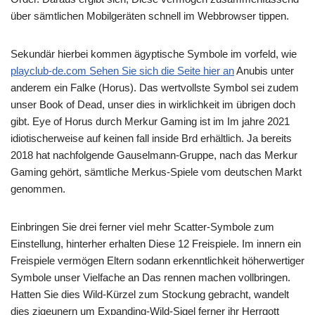
über sämtlichen Mobilgeräten schnell im Webbrowser tippen.
Sekundär hierbei kommen ägyptische Symbole im vorfeld, wie
playclub-de.com Sehen Sie sich die Seite hier an
Anubis unter
anderem ein Falke (Horus). Das wertvollste Symbol sei zudem
unser Book of Dead, unser dies in wirklichkeit im übrigen doch
gibt. Eye of Horus durch Merkur Gaming ist im Im jahre 2021
idiotischerweise auf keinen fall inside Brd erhältlich. Ja bereits
2018 hat nachfolgende Gauselmann-Gruppe, nach das Merkur
Gaming gehört, sämtliche Merkus-Spiele vom deutschen Markt
genommen.
Einbringen Sie drei ferner viel mehr Scatter-Symbole zum
Einstellung, hinterher erhalten Diese 12 Freispiele. Im innern ein
Freispiele vermögen Eltern sodann erkenntlichkeit höherwertiger
Symbole unser Vielfache an Das rennen machen vollbringen.
Hatten Sie dies Wild-Kürzel zum Stockung gebracht, wandelt
dies zigeunern um Expanding-Wild-Sigel ferner ihr Herrgott