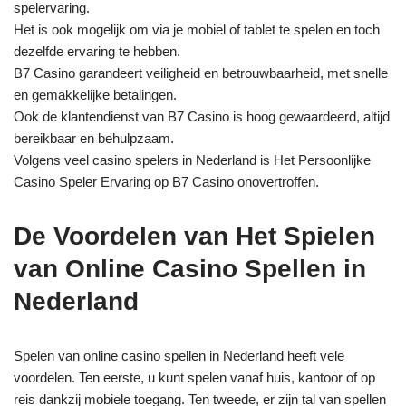
spelervaring.
Het is ook mogelijk om via je mobiel of tablet te spelen en toch
dezelfde ervaring te hebben.
B7 Casino garandeert veiligheid en betrouwbaarheid, met snelle
en gemakkelijke betalingen.
Ook de klantendienst van B7 Casino is hoog gewaardeerd, altijd
bereikbaar en behulpzaam.
Volgens veel casino spelers in Nederland is Het Persoonlijke
Casino Speler Ervaring op B7 Casino onovertroffen.
De Voordelen van Het Spielen
van Online Casino Spellen in
Nederland
Spelen van online casino spellen in Nederland heeft vele
voordelen. Ten eerste, u kunt spelen vanaf huis, kantoor of op
reis dankzij mobiele toegang. Ten tweede, er zijn tal van spellen