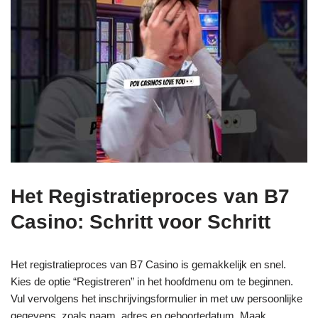
Het Registratieproces van B7
Casino: Schritt voor Schritt
Het registratieproces van B7 Casino is gemakkelijk en snel.
Kies de optie “Registreren” in het hoofdmenu om te beginnen.
Vul vervolgens het inschrijvingsformulier in met uw persoonlijke
gegevens, zoals naam, adres en geboortedatum. Maak