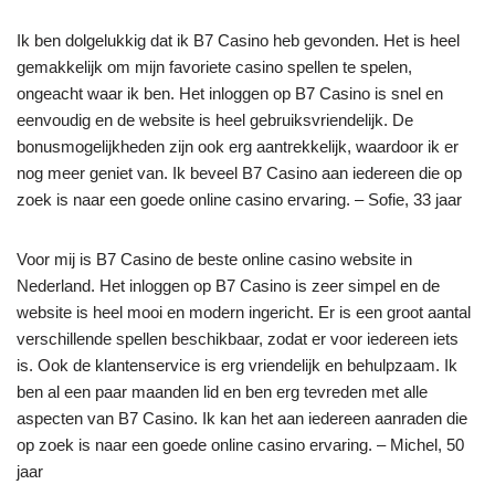
Ik ben dolgelukkig dat ik B7 Casino heb gevonden. Het is heel
gemakkelijk om mijn favoriete casino spellen te spelen,
ongeacht waar ik ben. Het inloggen op B7 Casino is snel en
eenvoudig en de website is heel gebruiksvriendelijk. De
bonusmogelijkheden zijn ook erg aantrekkelijk, waardoor ik er
nog meer geniet van. Ik beveel B7 Casino aan iedereen die op
zoek is naar een goede online casino ervaring. – Sofie, 33 jaar
Voor mij is B7 Casino de beste online casino website in
Nederland. Het inloggen op B7 Casino is zeer simpel en de
website is heel mooi en modern ingericht. Er is een groot aantal
verschillende spellen beschikbaar, zodat er voor iedereen iets
is. Ook de klantenservice is erg vriendelijk en behulpzaam. Ik
ben al een paar maanden lid en ben erg tevreden met alle
aspecten van B7 Casino. Ik kan het aan iedereen aanraden die
op zoek is naar een goede online casino ervaring. – Michel, 50
jaar