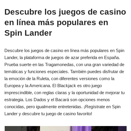
Descubre los juegos de casino
en línea más populares en
Spin Lander
Descubre los juegos de casino en línea más populares en Spin
Lander, la plataforma de juegos de azar preferida en España.
Prueba suerte en las Tragamonedas, con una gran variedad de
temáticas y funciones especiales. También puedes disfrutar de
la emoción de la Ruleta, con diferentes versiones como la
Europea y la Americana. El Blackjack es otro juego
imprescindible, con reglas claras y la oportunidad de mejorar tu
estrategia. Los Dados y el Bacará son opciones menos
conocidas, pero igualmente entretenidas. ¡Regístrate en Spin
Lander y descubre tu juego de casino favorito!