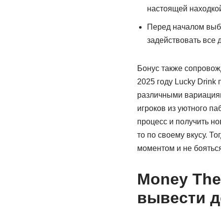
настоящей находко
Перед началом выби
задействовать все д
Бонус также сопровож
2025 году Lucky Drink
различными вариациями
игроков из уютного п
процесс и получить но
то по своему вкусу. То
моментом и не бояться
Money The
вывести д