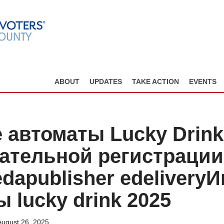
ABOUT
UPDATES
TAKE ACTION
EVENTS
 автоматы Lucky Drink
зательной регистрации
dapublisher edelivery
 lucky drink 2025
August 26, 2025