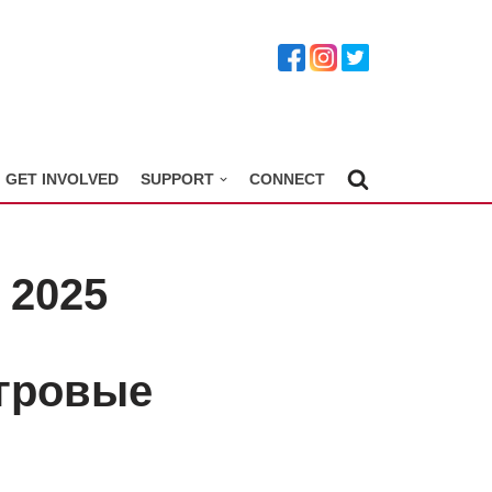
GET INVOLVED
SUPPORT
CONNECT
 2025
Игровые