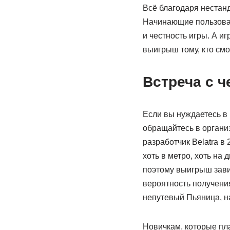
Всё благодаря нестан
Начинающие пользоват
и честность игры. А иг
выигрыш тому, кто смо
Встреча с ч
Если вы нуждаетесь в
обращайтесь в органи
разработчик Belatra в
хоть в метро, хоть на
поэтому выигрыш зави
вероятность получен
непутевый Пьяница, н
Новичкам, которые пла