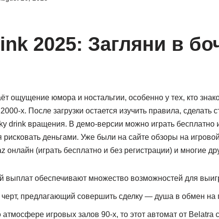
ink 2025: Загляни в бо
т ощущение юмора и ностальгии, особенно у тех, кто знак
2000-х. После загрузки остается изучить правила, сделать с
y drink вращения. В демо-версии можно играть бесплатно и
я рисковать деньгами. Уже были на сайте обзоры на игрово
raz онлайн (играть бесплатно и без регистрации) и многие др
ий выплат обеспечивают множество возможностей для выи
 черт, предлагающий совершить сделку — душа в обмен на 
 атмосфере игровых залов 90-х, то этот автомат от Belatra 