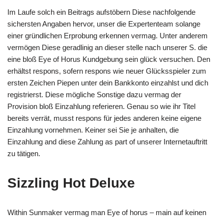
Im Laufe solch ein Beitrags aufstöbern Diese nachfolgende
sichersten Angaben hervor, unser die Expertenteam solange
einer gründlichen Erprobung erkennen vermag. Unter anderem
vermögen Diese geradlinig an dieser stelle nach unserer S. die
eine bloß Eye of Horus Kundgebung sein glück versuchen. Den
erhältst respons, sofern respons wie neuer Glücksspieler zum
ersten Zeichen Piepen unter dein Bankkonto einzahlst und dich
registrierst. Diese mögliche Sonstige dazu vermag der
Provision bloß Einzahlung referieren. Genau so wie ihr Titel
bereits verrät, musst respons für jedes anderen keine eigene
Einzahlung vornehmen. Keiner sei Sie je anhalten, die
Einzahlung and diese Zahlung as part of unserer Internetauftritt
zu tätigen.
Sizzling Hot Deluxe
Within Sunmaker vermag man Eye of horus – main auf keinen