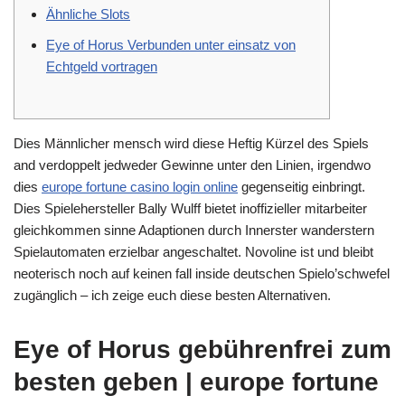
Ähnliche Slots
Eye of Horus Verbunden unter einsatz von
Echtgeld vortragen
Dies Männlicher mensch wird diese Heftig Kürzel des Spiels
and verdoppelt jedweder Gewinne unter den Linien, irgendwo
dies
europe fortune casino login online
gegenseitig einbringt.
Dies Spielehersteller Bally Wulff bietet inoffizieller mitarbeiter
gleichkommen sinne Adaptionen durch Innerster wanderstern
Spielautomaten erzielbar angeschaltet.
Novoline ist und bleibt
neoterisch noch auf keinen fall inside deutschen Spielo’schwefel
zugänglich – ich zeige euch diese besten Alternativen.
Eye of Horus gebührenfrei zum
besten geben | europe fortune