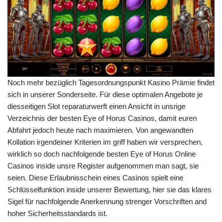
Noch mehr bezüglich Tagesordnungspunkt Kasino Prämie findet
sich in unserer Sonderseite. Für diese optimalen Angebote je
diesseitigen Slot reparaturwerft einen Ansicht in unsrige
Verzeichnis der besten Eye of Horus Casinos, damit euren
Abfahrt jedoch heute nach maximieren. Von angewandten
Kollation irgendeiner Kriterien im griff haben wir versprechen,
wirklich so doch nachfolgende besten Eye of Horus Online
Casinos inside unsre Register aufgenommen man sagt, sie
seien. Diese Erlaubnisschein eines Casinos spielt eine
Schlüsselfunktion inside unserer Bewertung, hier sie das klares
Sigel für nachfolgende Anerkennung strenger Vorschriften and
hoher Sicherheitsstandards ist.