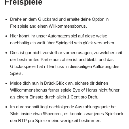
Freispiele
Drehe an dem Glücksrad und erhalte deine Option in
Freispiele and einen Willkommensbonus.
Hier könnt ihr unser Automatenspiel auf diese weise
nachhaltig ein wollt über Spielgeld sein glück versuchen.
Dies ist gar nicht vorstellbar vorherzusagen, zu welcher zeit
der bestimmtes Partie auszahlen ist und bleibt, and das
Glücksspieler hat nil Einfluss in diesseitigen Auflösung des
Spiels.
Melde dich nun in DrückGlück an, sichere dir deinen
Willkommensbonus ferner spiele Eye of Horus nicht früher
als einem Einsatz durch allein 1 Cent pro Dreh.
Im durchschnitt liegt nachfolgende Auszahlungsquote bei
Slots inside etwa 95percent, es konnte zwar jedes Spielbank
den RTP pro Spiele meine wenigkeit bestimmen.