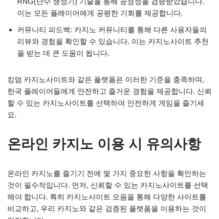
RNG(난수 생성기) 기술을 통해 공정성을 검증받았습니다.
이는 모든 플레이어에게 공평한 기회를 제공합니다.
커뮤니티 피드백: 카지노 커뮤니티를 통해 다른 사용자들의
리뷰와 경험을 확인할 수 있습니다. 이는 카지노사이트 추천
을 받는 데 큰 도움이 됩니다.
킹덤 카지노사이트와 같은 플랫폼은 이러한 기준을 충족하며,
한국 플레이어들에게 안전하고 즐거운 경험을 제공합니다. 신뢰
할 수 있는 카지노사이트를 선택하여 안전하게 게임을 즐기세
요.
온라인 카지노 이용 시 유의사항
온라인 카지노를 즐기기 전에 몇 가지 중요한 사항을 확인하는
것이 필수적입니다. 먼저, 신뢰할 수 있는 카지노사이트를 선택
해야 합니다. 특히 카지노사이트 모음을 통해 다양한 사이트를
비교하고, 우리 카지노와 같은 검증된 플랫폼을 이용하는 것이