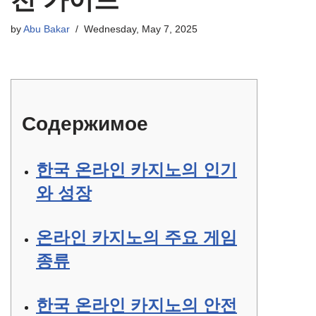
by
Abu Bakar
Wednesday, May 7, 2025
Содержимое
한국 온라인 카지노의 인기
와 성장
온라인 카지노의 주요 게임
종류
한국 온라인 카지노의 안전