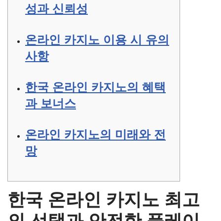
성과 신뢰성
온라인 카지노 이용 시 유의
사항
한국 온라인 카지노의 혜택
과 보너스
온라인 카지노의 미래와 전
망
한국 온라인 카지노 최고
의 선택과 안전한 플레이