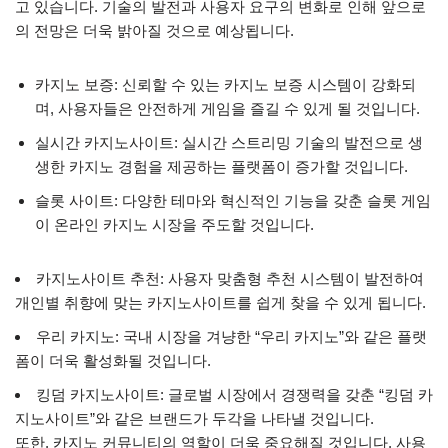
고 있습니다. 기술의 발전과 사용자 요구의 변화로 인해 앞으로
의 전망은 더욱 밝아질 것으로 예상됩니다.
카지노 보증: 신뢰할 수 있는 카지노 보증 시스템이 강화되
며, 사용자들은 안전하게 게임을 즐길 수 있게 될 것입니다.
실시간 카지노사이트: 실시간 스트리밍 기술의 발전으로 생
생한 카지노 경험을 제공하는 플랫폼이 증가할 것입니다.
슬롯 사이트: 다양한 테마와 혁신적인 기능을 갖춘 슬롯 게임
이 온라인 카지노 시장을 주도할 것입니다.
카지노사이트 추천: 사용자 맞춤형 추천 시스템이 발전하여
개인별 취향에 맞는 카지노사이트를 쉽게 찾을 수 있게 됩니다.
우리 카지노: 국내 시장을 겨냥한 “우리 카지노”와 같은 플랫
폼이 더욱 활성화될 것입니다.
킹덤 카지노사이트: 글로벌 시장에서 경쟁력을 갖춘 “킹덤 카
지노사이트”와 같은 브랜드가 두각을 나타낼 것입니다.
또한, 카지노 커뮤니티의 역할이 더욱 중요해질 것입니다. 사용