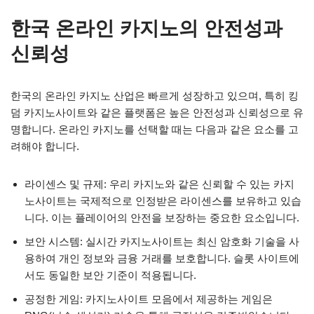
한국 온라인 카지노의 안전성과
신뢰성
한국의 온라인 카지노 산업은 빠르게 성장하고 있으며, 특히 킹
덤 카지노사이트와 같은 플랫폼은 높은 안전성과 신뢰성으로 유
명합니다. 온라인 카지노를 선택할 때는 다음과 같은 요소를 고
려해야 합니다.
라이센스 및 규제: 우리 카지노와 같은 신뢰할 수 있는 카지
노사이트는 국제적으로 인정받은 라이센스를 보유하고 있습
니다. 이는 플레이어의 안전을 보장하는 중요한 요소입니다.
보안 시스템: 실시간 카지노사이트는 최신 암호화 기술을 사
용하여 개인 정보와 금융 거래를 보호합니다. 슬롯 사이트에
서도 동일한 보안 기준이 적용됩니다.
공정한 게임: 카지노사이트 모음에서 제공하는 게임은