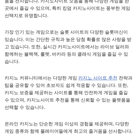
움을 선사합니다. 카지노사이트 모음을 통해 다양한 게임을 한
곳에서 즐길 수 있으며, 특히 킹덤 카지노사이트는 풍부한 게임
선택지로 유명합니다.
가장 인기 있는 게임으로는 슬롯 사이트의 다양한 슬롯머신이
있습니다. 이는 간단한 규칙과 높은 당첨 확률로 많은 사랑을 받
고 있습니다. 또한, 실시간 카지노사이트에서는 라이브 딜러와
함께하는 블랙잭, 룰렛, 바카라 등의 클래식 게임을 즐길 수 있
습니다.
카지노 커뮤니티에서는 다양한 게임
카지노 사이트 추천
전략과
팁을 공유할 수 있어 초보자도 쉽게 적응할 수 있습니다. 또한,
카지노 보증을 제공하는 사이트를 통해 안전하게 게임을 즐길
수 있으며, 카지노사이트 추천을 통해 신뢰할 수 있는 플랫폼을
선택할 수 있습니다.
온라인 카지노는 단순한 게임 이상의 경험을 제공하며, 다양한
게임 종류와 함께 플레이어들에게 최고의 즐거움을 선사합니다.