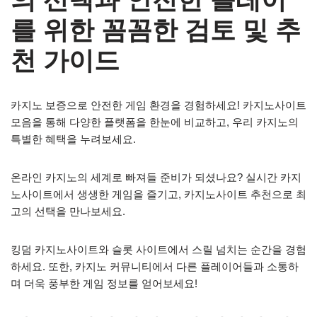
를 위한 꼼꼼한 검토 및 추
천 가이드
카지노 보증으로 안전한 게임 환경을 경험하세요! 카지노사이트
모음을 통해 다양한 플랫폼을 한눈에 비교하고, 우리 카지노의
특별한 혜택을 누려보세요.
온라인 카지노의 세계로 빠져들 준비가 되셨나요? 실시간 카지
노사이트에서 생생한 게임을 즐기고, 카지노사이트 추천으로 최
고의 선택을 만나보세요.
킹덤 카지노사이트와 슬롯 사이트에서 스릴 넘치는 순간을 경험
하세요. 또한, 카지노 커뮤니티에서 다른 플레이어들과 소통하
며 더욱 풍부한 게임 정보를 얻어보세요!