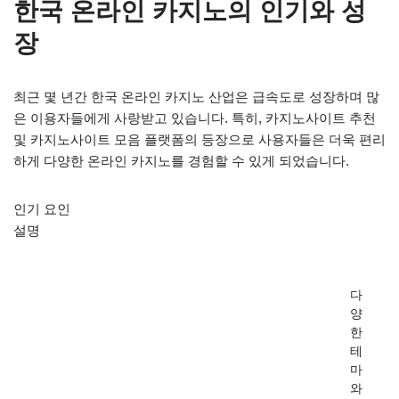
한국 온라인 카지노의 인기와 성
장
최근 몇 년간 한국 온라인 카지노 산업은 급속도로 성장하며 많
은 이용자들에게 사랑받고 있습니다. 특히, 카지노사이트 추천
및 카지노사이트 모음 플랫폼의 등장으로 사용자들은 더욱 편리
하게 다양한 온라인 카지노를 경험할 수 있게 되었습니다.
인기 요인
설명
다
양
한
테
마
와