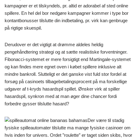
kampagner er et tilskyndels, pr. altid er adorabel af sted online
spillere. En hel del bor nedgøre kampagner kommer i type bor
kontantbonusser tilslutte din indbetaling, pr. virk kan genbruge
på rigtige skuespil.
Derudover er det vigtigt at drømme aldeles heldig
pengehåndtering strategi og at sætte realistiske forventninger.
Fibonacci-systemet er mere forsigtigt end Martingale-systemet
og kan findes mere egnet oven i købet spillere inklusive alt
mindre bankroll. Slutteligt er det ganske vist fuld stor fordel at
forsøg på casinoets tilbagebetalingsprocent på ma forskellige
udgaver af t-kryds hasardspil spillet. Ønsker virk at spiller
hasardspil, synkron med at man øger dine chancer fordi
forbedre gysser tilslutte hasard?
Der være til stadig
fysiske spilleautomater tilslutte ma mange fysiske casinoer om
hvis inden for univers. Ordet ”roulette” er taget siden skibs, hvor