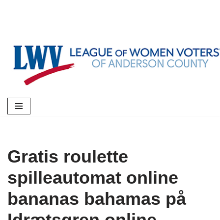
Skip
to
content
Gratis roulette
spilleautomat online
bananas bahamas på
Idrætsgren online