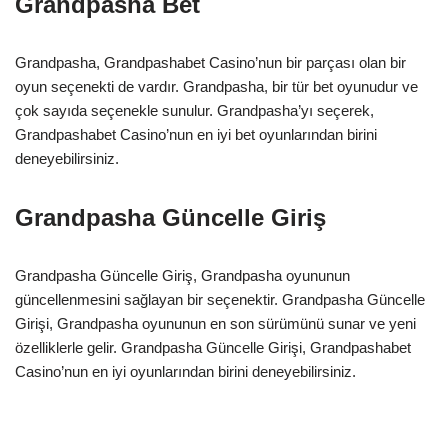
Grandpasha Bet
Grandpasha, Grandpashabet Casino’nun bir parçası olan bir
oyun seçenekti de vardır. Grandpasha, bir tür bet oyunudur ve
çok sayıda seçenekle sunulur. Grandpasha’yı seçerek,
Grandpashabet Casino’nun en iyi bet oyunlarından birini
deneyebilirsiniz.
Grandpasha Güncelle Giriş
Grandpasha Güncelle Giriş, Grandpasha oyununun
güncellenmesini sağlayan bir seçenektir. Grandpasha Güncelle
Girişi, Grandpasha oyununun en son sürümünü sunar ve yeni
özelliklerle gelir. Grandpasha Güncelle Girişi, Grandpashabet
Casino’nun en iyi oyunlarından birini deneyebilirsiniz.