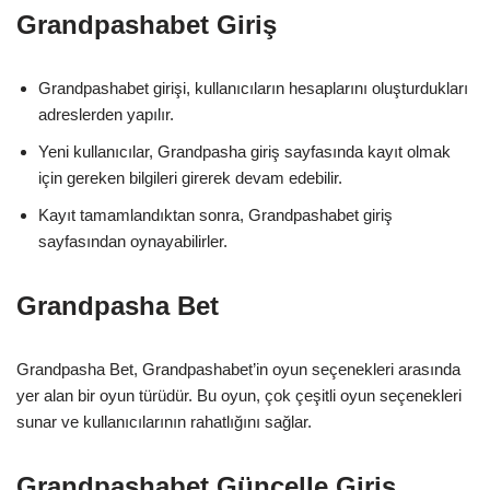
Grandpashabet Giriş
Grandpashabet girişi, kullanıcıların hesaplarını oluşturdukları
adreslerden yapılır.
Yeni kullanıcılar, Grandpasha giriş sayfasında kayıt olmak
için gereken bilgileri girerek devam edebilir.
Kayıt tamamlandıktan sonra, Grandpashabet giriş
sayfasından oynayabilirler.
Grandpasha Bet
Grandpasha Bet, Grandpashabet’in oyun seçenekleri arasında
yer alan bir oyun türüdür. Bu oyun, çok çeşitli oyun seçenekleri
sunar ve kullanıcılarının rahatlığını sağlar.
Grandpashabet Güncelle Giriş