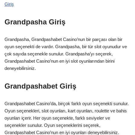
Giriş
Grandpasha Giriş
Grandpasha, Grandpashabet Casino’nun bir parçası olan bir
oyun seçenekti de vardır. Grandpasha, bir tür slot oyunudur ve
çok sayıda seçenekle sunulur. Grandpasha’yı seçerek,
Grandpashabet Casino’nun en iyi slot oyunlarından birini
deneyebilirsiniz.
Grandpashabet Giriş
Grandpashabet Casino’da, birçok farklı oyun seçenekti sunulur.
Oyun seçenekleri, slot oyunları, kart oyunları, roulette ve bahis
oyunları içerir. Her oyun seçenekte, farklı seviyeler ve
seçenekler sunulur. Oyun seçeneklerini seçerek,
Grandpashabet Casino’nun en iyi oyunları deneyebilirsiniz.