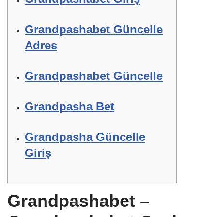
Grandpashabet Güncelle
Adres
Grandpashabet Güncelle
Grandpasha Bet
Grandpasha Güncelle
Giriş
Grandpashabet –