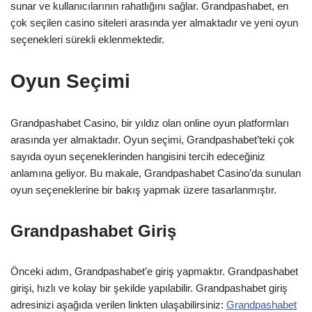
sunar ve kullanıcılarının rahatlığını sağlar. Grandpashabet, en
çok seçilen casino siteleri arasında yer almaktadır ve yeni oyun
seçenekleri sürekli eklenmektedir.
Oyun Seçimi
Grandpashabet Casino, bir yıldız olan online oyun platformları
arasında yer almaktadır. Oyun seçimi, Grandpashabet’teki çok
sayıda oyun seçeneklerinden hangisini tercih edeceğiniz
anlamına geliyor. Bu makale, Grandpashabet Casino’da sunulan
oyun seçeneklerine bir bakış yapmak üzere tasarlanmıştır.
Grandpashabet Giriş
Önceki adım, Grandpashabet’e giriş yapmaktır. Grandpashabet
girişi, hızlı ve kolay bir şekilde yapılabilir. Grandpashabet giriş
adresinizi aşağıda verilen linkten ulaşabilirsiniz:
Grandpashabet