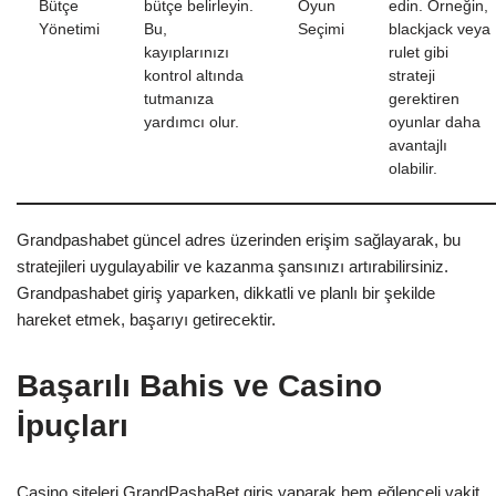
Bütçe
bütçe belirleyin.
Oyun
edin. Örneğin,
Yönetimi
Bu,
Seçimi
blackjack veya
kayıplarınızı
rulet gibi
kontrol altında
strateji
tutmanıza
gerektiren
yardımcı olur.
oyunlar daha
avantajlı
olabilir.
Grandpashabet güncel adres üzerinden erişim sağlayarak, bu
stratejileri uygulayabilir ve kazanma şansınızı artırabilirsiniz.
Grandpashabet giriş yaparken, dikkatli ve planlı bir şekilde
hareket etmek, başarıyı getirecektir.
Başarılı Bahis ve Casino
İpuçları
Casino siteleri GrandPashaBet giriş yaparak hem eğlenceli vakit