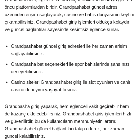
öncü platformlardan biridir. Grandpashabet güncel adres
üzerinden erişim sağlayarak, casino ve bahis dünyasının keyfini
çıkarabilirsiniz. Grandpashabet giriş işlemleri oldukça kolaydır
ve güncel bağlantılar sayesinde kesintisiz eğlence sunar.
Grandpashabet güncel giriş adresleri ile her zaman erişim
sağlayabilirsiniz.
Grandpasha bet seçenekleri ile spor bahislerinde şansınızı
deneyebilirsiniz.
Casino siteleri Grandpashabet giriş ile slot oyunları ve canlı
casino deneyimi yaşayabilirsiniz.
Grandpasha giriş yaparak, hem eğlenceli vakit geçirebilir hem
de kazanç elde edebilirsiniz. Grandpashabet giris işlemleri hızlı
ve güvenilirdir, bu da kullanıcıların memnuniyetini artırır.
Grandpashabet güncel bağlantıları takip ederek, her zaman
güncel kalabilirsiniz.