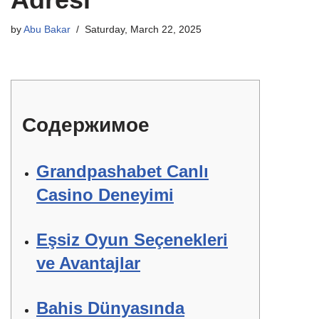
by
Abu Bakar
Saturday, March 22, 2025
Содержимое
Grandpashabet Canlı
Casino Deneyimi
Eşsiz Oyun Seçenekleri
ve Avantajlar
Bahis Dünyasında