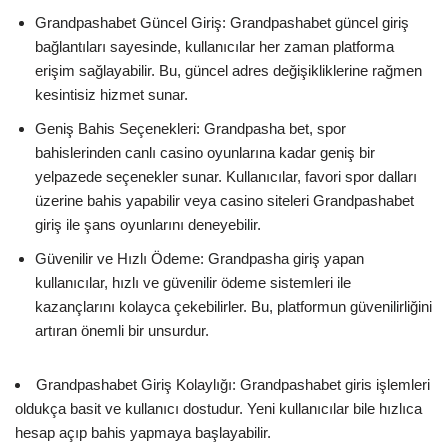
Grandpashabet Güncel Giriş: Grandpashabet güncel giriş
bağlantıları sayesinde, kullanıcılar her zaman platforma
erişim sağlayabilir. Bu, güncel adres değişikliklerine rağmen
kesintisiz hizmet sunar.
Geniş Bahis Seçenekleri: Grandpasha bet, spor
bahislerinden canlı casino oyunlarına kadar geniş bir
yelpazede seçenekler sunar. Kullanıcılar, favori spor dalları
üzerine bahis yapabilir veya casino siteleri Grandpashabet
giriş ile şans oyunlarını deneyebilir.
Güvenilir ve Hızlı Ödeme: Grandpasha giriş yapan
kullanıcılar, hızlı ve güvenilir ödeme sistemleri ile
kazançlarını kolayca çekebilirler. Bu, platformun güvenilirliğini
artıran önemli bir unsurdur.
Grandpashabet Giriş Kolaylığı: Grandpashabet giris işlemleri
oldukça basit ve kullanıcı dostudur. Yeni kullanıcılar bile hızlıca
hesap açıp bahis yapmaya başlayabilir.