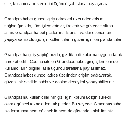
site, kullanıcıların verilerini üçüncü şahıslarla paylaşmaz.
Grandpashabet güncel giriş adresleri üzerinden erişim
sağladığınızda, tüm işlemleriniz şifrelenir ve güvence altına
alınır. Grandpasha bet platformu, lisanslı ve denetlenen bir
yapıya sahip olduğu için kullanıcıların güvenliğini ön planda tutar.
Grandpasha giriş yaptığınızda, gizlilik politikalarına uygun olarak
hareket edilir. Casino siteleri Grandpashabet giriş işlemlerinde,
kullanıcıların bilgileri asla üçüncü taraflarla paylaşılmaz.
Grandpashabet güncel adres üzerinden erişim sağlayarak,
güvenli bir şekilde bahis ve casino deneyimi yaşayabilirsiniz.
Grandpasha, kullanıcılarının gizliliğini korumak için sürekli
olarak güncel teknolojileri takip eder. Bu sayede, Grandpashabet
platformunda hem eğlenebilir hem de güvende kalabilirsiniz.