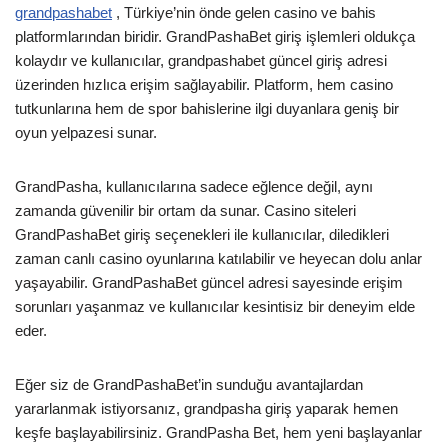
grandpashabet
, Türkiye’nin önde gelen casino ve bahis
platformlarından biridir. GrandPashaBet giriş işlemleri oldukça
kolaydır ve kullanıcılar, grandpashabet güncel giriş adresi
üzerinden hızlıca erişim sağlayabilir. Platform, hem casino
tutkunlarına hem de spor bahislerine ilgi duyanlara geniş bir
oyun yelpazesi sunar.
GrandPasha, kullanıcılarına sadece eğlence değil, aynı
zamanda güvenilir bir ortam da sunar. Casino siteleri
GrandPashaBet giriş seçenekleri ile kullanıcılar, diledikleri
zaman canlı casino oyunlarına katılabilir ve heyecan dolu anlar
yaşayabilir. GrandPashaBet güncel adresi sayesinde erişim
sorunları yaşanmaz ve kullanıcılar kesintisiz bir deneyim elde
eder.
Eğer siz de GrandPashaBet’in sunduğu avantajlardan
yararlanmak istiyorsanız, grandpasha giriş yaparak hemen
keşfe başlayabilirsiniz. GrandPasha Bet, hem yeni başlayanlar