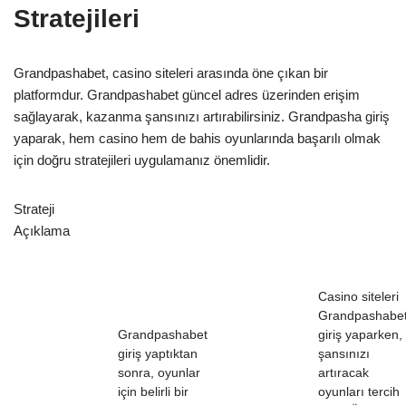
Stratejileri
Grandpashabet, casino siteleri arasında öne çıkan bir
platformdur. Grandpashabet güncel adres üzerinden erişim
sağlayarak, kazanma şansınızı artırabilirsiniz. Grandpasha giriş
yaparak, hem casino hem de bahis oyunlarında başarılı olmak
için doğru stratejileri uygulamanız önemlidir.
Strateji
Açıklama
Casino siteleri
Grandpashabe
Grandpashabet
giriş yaparken,
giriş yaptıktan
şansınızı
sonra, oyunlar
artıracak
için belirli bir
oyunları tercih