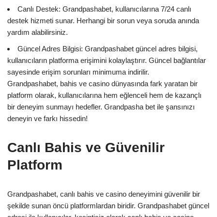
Canlı Destek: Grandpashabet, kullanıcılarına 7/24 canlı
destek hizmeti sunar. Herhangi bir sorun veya soruda anında
yardım alabilirsiniz.
Güncel Adres Bilgisi: Grandpashabet güncel adres bilgisi,
kullanıcıların platforma erişimini kolaylaştırır. Güncel bağlantılar
sayesinde erişim sorunları minimuma indirilir.
Grandpashabet, bahis ve casino dünyasında fark yaratan bir
platform olarak, kullanıcılarına hem eğlenceli hem de kazançlı
bir deneyim sunmayı hedefler. Grandpasha bet ile şansınızı
deneyin ve farkı hissedin!
Canlı Bahis ve Güvenilir
Platform
Grandpashabet, canlı bahis ve casino deneyimini güvenilir bir
şekilde sunan öncü platformlardan biridir. Grandpashabet güncel