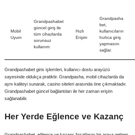
Grandpasha
Grandpashabet
bet,
güncel giriş ile
Mobil
Hızlı
kullanıcıların
tüm cihazlarda
Uyum
Erişim
hızlıca giriş
sorunsuz
yapmasını
kullanım.
sağlar.
Grandpashabet giris işlemleri, kullanıcı dostu arayüzü
sayesinde oldukça pratiktir. Grandpasha, mobil cihazlarda da
aynı kaliteyi sunarak, casino siteleri arasında öne çıkmaktadır.
Grandpashabet güncel bağlantıları ile her zaman erişim
sağlanabilir.
Her Yerde Eğlence ve Kazanç
Grandpashabet, eğlence ve kazanç fırsatlarını bir araya getiren