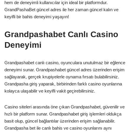
hem de deneyimli kullanıcılar için ideal bir platformdur.
GrandPashaBet güncel adres ile her zaman güncel kalın ve
keyifli bir bahis deneyimi yaşayın!
Grandpashabet Canlı Casino
Deneyimi
Grandpashabet canlı casino, oyunculara unutulmaz bir eğlence
deneyimi sunar. Grandpashabet güncel adres üzerinden erişim
sağlayarak, gerçek krupiyelerle oynama fırsatı bulabilirsiniz.
Grandpasha giriş yaparak, birbirinden farklı casino oyunlarına
kolayca ulaşabilir ve keyifli vakit geçirebilirsiniz.
Casino siteleri arasında öne çıkan Grandpashabet, güvenilir ve
hızlı bir platform sunar. Grandpashabet giriş işlemleri oldukça
basit olup, güncel bağlantılar üzerinden erişim sağlanabilir.
Grandpasha bet ile canlı bahis ve casino oyunlarını aynı