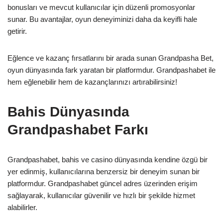
bonusları ve mevcut kullanıcılar için düzenli promosyonlar
sunar. Bu avantajlar, oyun deneyiminizi daha da keyifli hale
getirir.
Eğlence ve kazanç fırsatlarını bir arada sunan Grandpasha Bet,
oyun dünyasında fark yaratan bir platformdur. Grandpashabet ile
hem eğlenebilir hem de kazançlarınızı artırabilirsiniz!
Bahis Dünyasında
Grandpashabet Farkı
Grandpashabet, bahis ve casino dünyasında kendine özgü bir
yer edinmiş, kullanıcılarına benzersiz bir deneyim sunan bir
platformdur. Grandpashabet güncel adres üzerinden erişim
sağlayarak, kullanıcılar güvenilir ve hızlı bir şekilde hizmet
alabilirler.