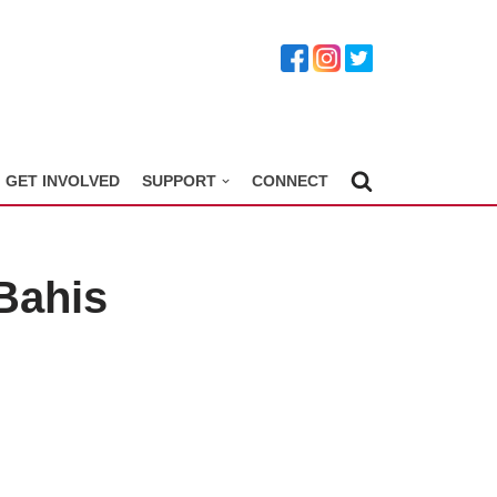
GET INVOLVED
SUPPORT
CONNECT
Bahis