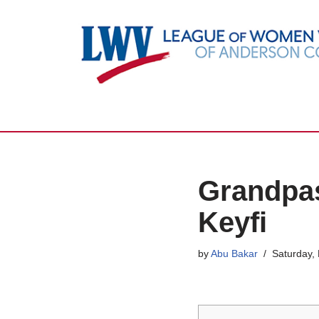
Skip
to
content
Grandpas
Keyfi
by
Abu Bakar
Saturday,