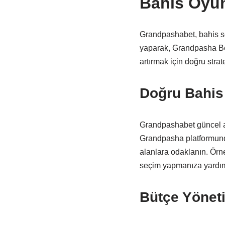
Bahis Oyun
Grandpashabet, bahis se
yaparak, Grandpasha Bet
artırmak için doğru strat
Doğru Bahis
Grandpashabet güncel ad
Grandpasha platformunda
alanlara odaklanın. Örneğ
seçim yapmanıza yardımc
Bütçe Yönet