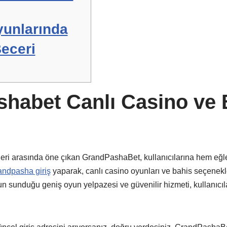
unlarında
eceri
habet Canlı Casino ve 
ri arasında öne çıkan GrandPashaBet, kullanıcılarına hem eğl
andpasha giriş
yaparak, canlı casino oyunları ve bahis seçenekl
mun sunduğu geniş oyun yelpazesi ve güvenilir hizmeti, kullanıcıl