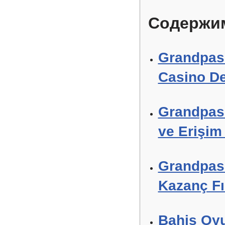
Содержи
Grandpas
Casino D
Grandpash
ve Erişim 
Grandpash
Kazanç Fı
Bahis Oyu